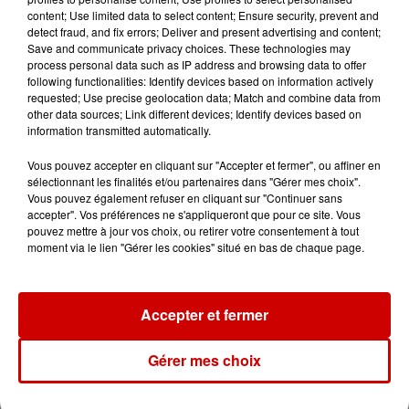
content; Use limited data to select content; Ensure security, prevent and
Jeux
detect fraud, and fix errors; Deliver and present advertising and content;
Voir plus
Save and communicate privacy choices. These technologies may
process personal data such as IP address and browsing data to offer
following functionalities: Identify devices based on information actively
Le Duel - Gagnez vos entrées
requested; Use precise geolocation data; Match and combine data from
pour l'un des zoos de nos
other data sources; Link different devices; Identify devices based on
régions !
information transmitted automatically.
Vous pouvez accepter en cliquant sur "Accepter et fermer", ou affiner en
sélectionnant les finalités et/ou partenaires dans "Gérer mes choix".
Vous pouvez également refuser en cliquant sur "Continuer sans
Gagnez vos places pour le
accepter". Vos préférences ne s'appliqueront que pour ce site. Vous
Festival du Roi Arthur 2026 !
pouvez mettre à jour vos choix, ou retirer votre consentement à tout
moment via le lien "Gérer les cookies" situé en bas de chaque page.
Accepter et fermer
Gagnez vos entrées pour le
Musée du Sport Automobile au
Gérer mes choix
Mans !