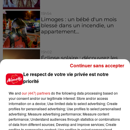
15h54
Limoges : un bébé d'un mois
blessé dans un incendie, un
appartement...
15h02
Éclipse solaire : découvrez les
meilleurs spots d'observation
Continuer sans accepter
du...
Le respect de votre vie privée est notre
priorité
11h51
We and
our (447) partners
do the following data processing based on
À LA UNE : professeur
your consent and/or our legitimate interest: Store and/or access
condamné, repreneurs pour
information on a device; Use limited data to select advertising; Create
Duralex et la...
profiles for personalised advertising; Use profiles to select personalised
advertising; Measure advertising performance; Measure content
performance; Understand audiences through statistics or combinations
of data from different sources; Develop and improve services; Create
profiles to personalise content; Use profiles to select personalised