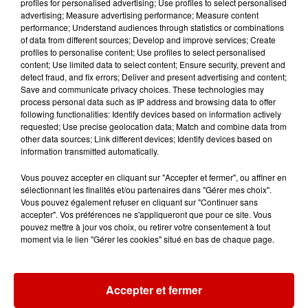
profiles for personalised advertising; Use profiles to select personalised
advertising; Measure advertising performance; Measure content
performance; Understand audiences through statistics or combinations
of data from different sources; Develop and improve services; Create
Destination Vacances - Gagnez
profiles to personalise content; Use profiles to select personalised
votre séjour en famille au cœur
content; Use limited data to select content; Ensure security, prevent and
de la...
detect fraud, and fix errors; Deliver and present advertising and content;
Save and communicate privacy choices. These technologies may
process personal data such as IP address and browsing data to offer
following functionalities: Identify devices based on information actively
requested; Use precise geolocation data; Match and combine data from
Destination Vacances : inscrivez-
other data sources; Link different devices; Identify devices based on
vous !
information transmitted automatically.
Vous pouvez accepter en cliquant sur "Accepter et fermer", ou affiner en
sélectionnant les finalités et/ou partenaires dans "Gérer mes choix".
Vous pouvez également refuser en cliquant sur "Continuer sans
accepter". Vos préférences ne s'appliqueront que pour ce site. Vous
pouvez mettre à jour vos choix, ou retirer votre consentement à tout
moment via le lien "Gérer les cookies" situé en bas de chaque page.
Podcasts
Voir plus
Accepter et fermer
Kelly Massol, figure
emblématique de