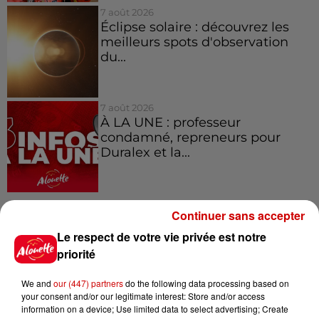
7 août 2026
Éclipse solaire : découvrez les
meilleurs spots d'observation
du...
7 août 2026
À LA UNE : professeur
condamné, repreneurs pour
Duralex et la...
Continuer sans accepter
Jeux
Voir plus
Le respect de votre vie privée est notre
priorité
Le Duel - Gagnez vos entrées
We and
our (447) partners
do the following data processing based on
pour l'un des zoos de nos
your consent and/or our legitimate interest: Store and/or access
régions !
information on a device; Use limited data to select advertising; Create