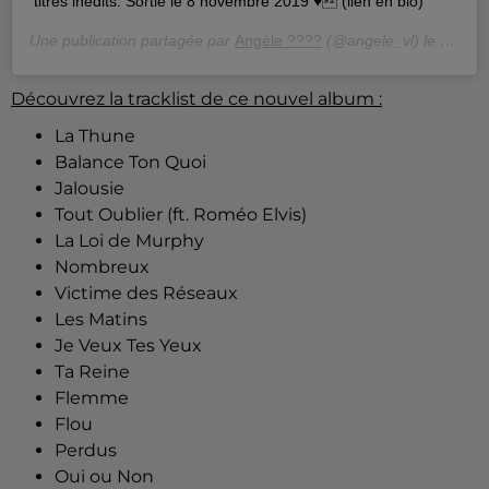
titres inédits. Sortie le 8 novembre 2019 ♥ (lien en bio)
Une publication partagée par
Angèle ????
(@angele_vl) le
9 Oct.
Découvrez la tracklist de ce nouvel album :
La Thune
Balance Ton Quoi
Jalousie
Tout Oublier (ft. Roméo Elvis)
La Loi de Murphy
Nombreux
Victime des Réseaux
Les Matins
Je Veux Tes Yeux
Ta Reine
Flemme
Flou
Perdus
Oui ou Non