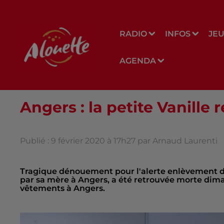
RADIO
INFOS
JE
AGENDA
Angers : la petite Vanill
Publié : 9 février 2020 à 17h27 par Arnaud Laurenti
Tragique dénouement pour l'alerte enlèvement déc
par sa mère à Angers, a été retrouvée morte dim
vêtements à Angers.