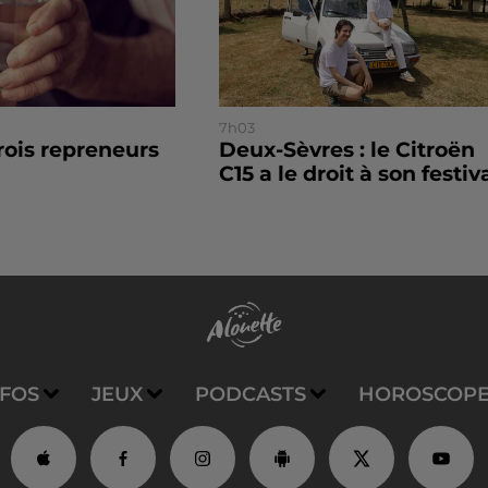
7h03
trois repreneurs
Deux-Sèvres : le Citroën
C15 a le droit à son festiv
NFOS
JEUX
PODCASTS
HOROSCOP