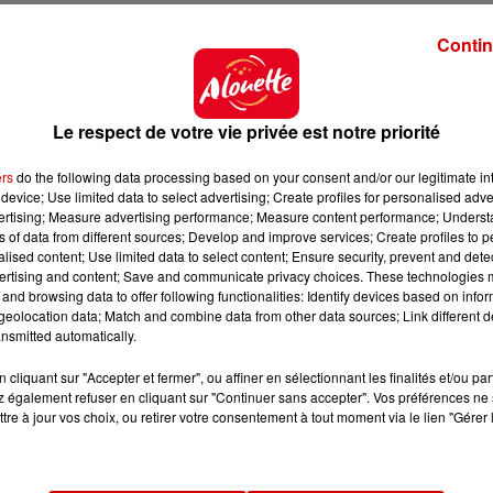
Contin
Le respect de votre vie privée est notre priorité
ers
do the following data processing based on your consent and/or our legitimate int
device; Use limited data to select advertising; Create profiles for personalised adver
vertising; Measure advertising performance; Measure content performance; Unders
ns of data from different sources; Develop and improve services; Create profiles to 
alised content; Use limited data to select content; Ensure security, prevent and detect
ertising and content; Save and communicate privacy choices. These technologies
and browsing data to offer following functionalities: Identify devices based on infor
eolocation data; Match and combine data from other data sources; Link different de
nsmitted automatically.
cliquant sur "Accepter et fermer", ou affiner en sélectionnant les finalités et/ou pa
 également refuser en cliquant sur "Continuer sans accepter". Vos préférences ne 
tre à jour vos choix, ou retirer votre consentement à tout moment via le lien "Gérer 