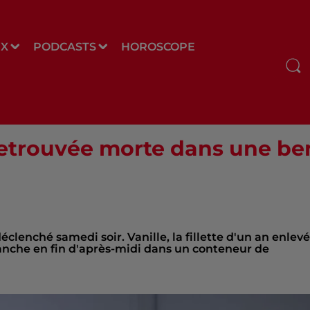
UX
PODCASTS
HOROSCOPE
e retrouvée morte dans une b
lenché samedi soir. Vanille, la fillette d'un an enlev
anche en fin d'après-midi dans un conteneur de