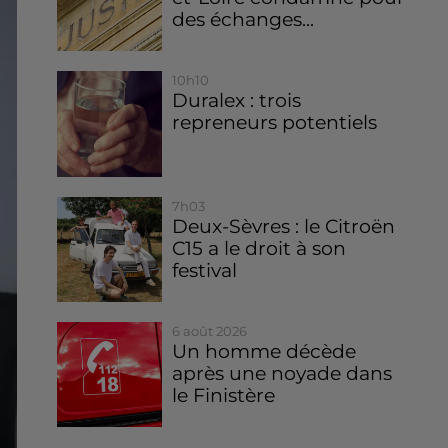
des échanges...
10h10
Duralex : trois
repreneurs potentiels
7h03
Deux-Sèvres : le Citroën
C15 a le droit à son
festival
6 août 2026
Un homme décède
après une noyade dans
le Finistère