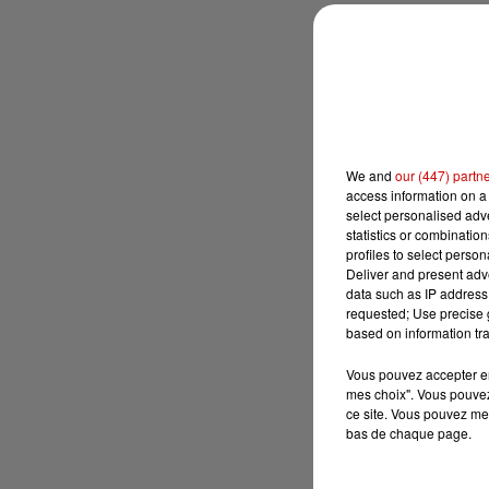
We and
our (447) partn
access information on a 
select personalised ad
statistics or combinatio
profiles to select person
Deliver and present adv
data such as IP address 
requested; Use precise g
based on information tra
Vous pouvez accepter en 
mes choix". Vous pouvez
ce site. Vous pouvez met
bas de chaque page.