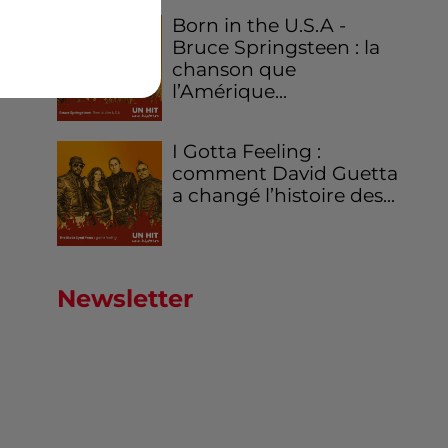
Born in the U.S.A -
Bruce Springsteen : la
chanson que
l’Amérique...
I Gotta Feeling :
comment David Guetta
a changé l’histoire des...
Newsletter