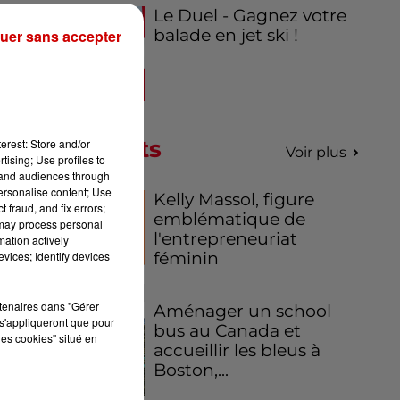
Le Duel - Gagnez votre
balade en jet ski !
uer sans accepter
Podcasts
erest: Store and/or
Voir plus
tising; Use profiles to
tand audiences through
personalise content; Use
Kelly Massol, figure
 fraud, and fix errors;
emblématique de
 may process personal
l'entrepreneuriat
mation actively
féminin
vices; Identify devices
rtenaires dans "Gérer
Aménager un school
s'appliqueront que pour
bus au Canada et
les cookies" situé en
accueillir les bleus à
Boston,...