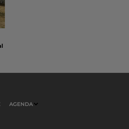
al
E
AGENDA