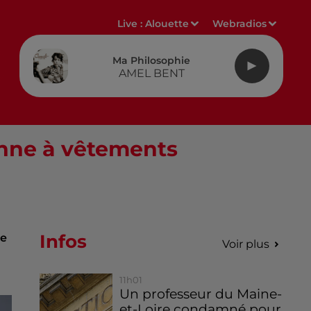
Live :
Alouette
Webradios
Ma Philosophie
AMEL BENT
enne à vêtements
Infos
ée
Voir plus
11h01
Un professeur du Maine-
et-Loire condamné pour