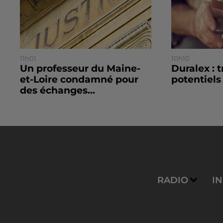
11h01
10h10
Un professeur du Maine-
Duralex : 
et-Loire condamné pour
potentiels
des échanges...
RADIO
I