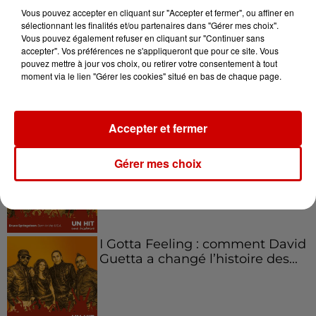
Vous pouvez accepter en cliquant sur "Accepter et fermer", ou affiner en
sélectionnant les finalités et/ou partenaires dans "Gérer mes choix".
Vous pouvez également refuser en cliquant sur "Continuer sans
accepter". Vos préférences ne s'appliqueront que pour ce site. Vous
Aménager un school bus au
pouvez mettre à jour vos choix, ou retirer votre consentement à tout
Canada et accueillir les bleus à
moment via le lien "Gérer les cookies" situé en bas de chaque page.
Boston,...
Accepter et fermer
Born in the U.S.A - Bruce
Gérer mes choix
Springsteen : la chanson que
l’Amérique...
I Gotta Feeling : comment David
Guetta a changé l’histoire des...