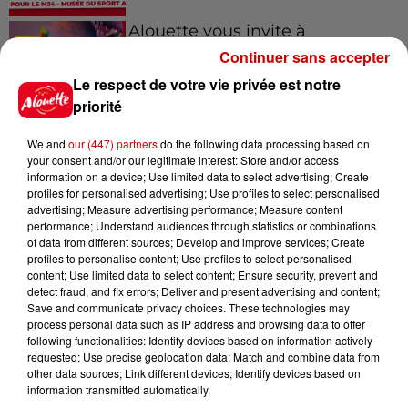
Alouette vous invite à
Futuroscope Xperiences !
Continuer sans accepter
Le respect de votre vie privée est notre
priorité
We and
our (447) partners
do the following data processing based on
Le Duel - Gagnez votre balade
your consent and/or our legitimate interest: Store and/or access
en jet ski !
information on a device; Use limited data to select advertising; Create
profiles for personalised advertising; Use profiles to select personalised
advertising; Measure advertising performance; Measure content
performance; Understand audiences through statistics or combinations
of data from different sources; Develop and improve services; Create
profiles to personalise content; Use profiles to select personalised
content; Use limited data to select content; Ensure security, prevent and
detect fraud, and fix errors; Deliver and present advertising and content;
Podcasts
Save and communicate privacy choices. These technologies may
Voir plus
process personal data such as IP address and browsing data to offer
following functionalities: Identify devices based on information actively
Kelly Massol, figure
requested; Use precise geolocation data; Match and combine data from
other data sources; Link different devices; Identify devices based on
emblématique de
information transmitted automatically.
l'entrepreneuriat féminin