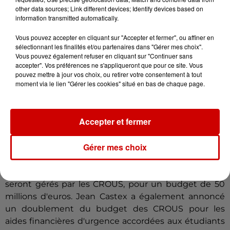
other data sources; Link different devices; Identify devices based on
La Garantie jeunes bénéficiera en 2021 à "au moins
information transmitted automatically.
200.000 jeunes", soit un doublement de ses
Vous pouvez accepter en cliquant sur "Accepter et fermer", ou affiner en
bénéficiaires, a annoncé jeudi le Premier ministre,
sélectionnant les finalités et/ou partenaires dans "Gérer mes choix".
Jean Castex.
Vous pouvez également refuser en cliquant sur "Continuer sans
accepter". Vos préférences ne s'appliqueront que pour ce site. Vous
La Garantie jeunes propose une allocation mensuelle
pouvez mettre à jour vos choix, ou retirer votre consentement à tout
(d'un montant maximal de 484 euros) et un
moment via le lien "Gérer les cookies" situé en bas de chaque page.
accompagnement renforcé en mission locale
pendant un an aux jeunes de 16 à 25 ans qui ne sont
"ni en emploi ni en études ni en formation" et "en
Accepter et fermer
situation de précarité financière".
Gérer mes choix
20 000 jobs étudiants seront également créés afin
d'accompagner les étudiants "décrocheurs". Ces
contrats de de 4 mois, à raison de 10h par semaine,
seront gérés par les CROUS, pour un budget de 50
millions d'euros. Jean Castex a également annoncé
un doublement du budget des CROUS pour les
aides financières d'urgence accordées aux étudiants