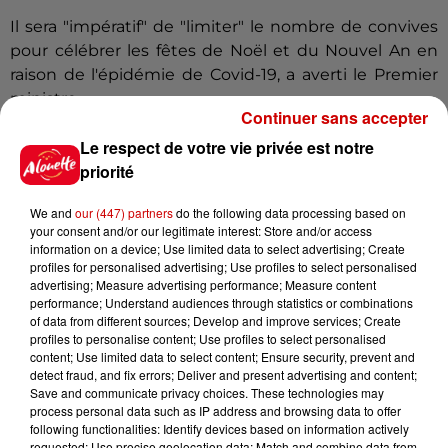
Il sera "impératif" de "limiter" le nombre de convives
pour célébrer les fêtes de Noël et du Nouvel An en
raison de l'épidémie de Covid-19, a averti le Premier
ministre.
Continuer sans accepter
Le couvre-feu, qui sera mis en place le 15 décembre,
Le respect de votre vie privée est notre
sera "levé à titre dérogatoire les 24 et 31 décembre"
priorité
mais "cela ne veut pas dire que nous pourrons fêter
Noël ou le Nouvel An comme les années
We and
our (447) partners
do the following data processing based on
précédentes" car "ces moments de rassemblement
your consent and/or our legitimate interest: Store and/or access
information on a device; Use limited data to select advertising; Create
festif et amicaux (...) sont particulièrement risqués". "Il
profiles for personalised advertising; Use profiles to select personalised
est donc impératif que vous limitiez le nombre de
advertising; Measure advertising performance; Measure content
personnes à table et évitiez les rassemblements trop
performance; Understand audiences through statistics or combinations
of data from different sources; Develop and improve services; Create
nombreux", a-t-il ajouté, en précisant que "des
profiles to personalise content; Use profiles to select personalised
recommandations concrètes" seront annoncées
content; Use limited data to select content; Ensure security, prevent and
avant les vacances.
detect fraud, and fix errors; Deliver and present advertising and content;
Save and communicate privacy choices. These technologies may
Des aides pour les jeunes et les
process personal data such as IP address and browsing data to offer
étudiants
following functionalities: Identify devices based on information actively
requested; Use precise geolocation data; Match and combine data from