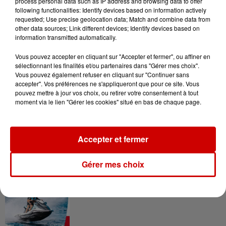
process personal data such as IP address and browsing data to offer
following functionalities: Identify devices based on information actively
requested; Use precise geolocation data; Match and combine data from
other data sources; Link different devices; Identify devices based on
information transmitted automatically.
Gagnez vos entrées pour le
Musée du Sport Automobile au
Vous pouvez accepter en cliquant sur "Accepter et fermer", ou affiner en
Mans !
sélectionnant les finalités et/ou partenaires dans "Gérer mes choix".
Vous pouvez également refuser en cliquant sur "Continuer sans
accepter". Vos préférences ne s'appliqueront que pour ce site. Vous
pouvez mettre à jour vos choix, ou retirer votre consentement à tout
moment via le lien "Gérer les cookies" situé en bas de chaque page.
Alouette vous invite à
Futuroscope Xperiences !
Accepter et fermer
Gérer mes choix
Le Duel - Gagnez votre balade
en jet ski !