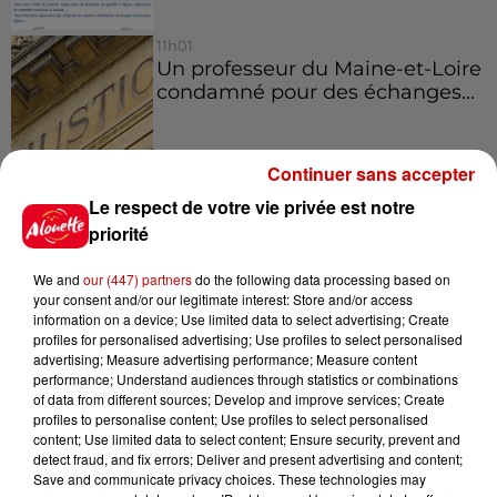
11h01
Un professeur du Maine-et-Loire
condamné pour des échanges...
Continuer sans accepter
10h10
Le respect de votre vie privée est notre
Duralex : trois repreneurs
priorité
potentiels
We and
our (447) partners
do the following data processing based on
your consent and/or our legitimate interest: Store and/or access
information on a device; Use limited data to select advertising; Create
profiles for personalised advertising; Use profiles to select personalised
advertising; Measure advertising performance; Measure content
Jeux
performance; Understand audiences through statistics or combinations
Voir plus
of data from different sources; Develop and improve services; Create
profiles to personalise content; Use profiles to select personalised
content; Use limited data to select content; Ensure security, prevent and
Gagnez vos places pour le
detect fraud, and fix errors; Deliver and present advertising and content;
Festival du Roi Arthur 2026 !
Save and communicate privacy choices. These technologies may