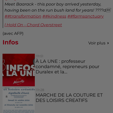
Meet Baarack - this poor boy arrived yesterday,
having been on the run bush land for years! ????d
##transformation
##kindness
##farmsanctuary
l Hold On - Chord Overstreet
(avec AFP)
Infos
Voir plus
11h51
À LA UNE : professeur
condamné, repreneurs pour
Duralex et la...
11h28
MARCHE DE LA COUTURE ET
DES LOISIRS CREATIFS