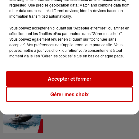
requested; Use precise geolocation data; Match and combine data from
other data sources; Link different devices; Identify devices based on
Gagnez vos entrées pour le
information transmitted automatically.
Musée du Sport Automobile au
Mans !
Vous pouvez accepter en cliquant sur "Accepter et fermer", ou affiner en
sélectionnant les finalités et/ou partenaires dans "Gérer mes choix".
Vous pouvez également refuser en cliquant sur "Continuer sans
accepter". Vos préférences ne s'appliqueront que pour ce site. Vous
pouvez mettre à jour vos choix, ou retirer votre consentement à tout
Alouette vous invite à
moment via le lien "Gérer les cookies" situé en bas de chaque page.
Futuroscope Xperiences !
Accepter et fermer
Gérer mes choix
Le Duel - Gagnez votre balade
en jet ski !