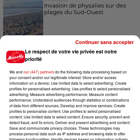
Invasion de physalies sur des
plages du Sud-Ouest
6 août 2026
Continuer sans accepter
À LA UNE : affaire Manon
Le respect de votre vie privée est notre
Relandeau, musée cambriolé et
priorité
Amel Bent en...
We and
our (447) partners
do the following data processing based on
your consent and/or our legitimate interest: Store and/or access
information on a device; Use limited data to select advertising; Create
profiles for personalised advertising; Use profiles to select personalised
Jeux
advertising; Measure advertising performance; Measure content
Voir plus
performance; Understand audiences through statistics or combinations
of data from different sources; Develop and improve services; Create
profiles to personalise content; Use profiles to select personalised
Gagnez vos places pour le
content; Use limited data to select content; Ensure security, prevent and
Festival du Roi Arthur 2026 !
detect fraud, and fix errors; Deliver and present advertising and content;
Save and communicate privacy choices. These technologies may
process personal data such as IP address and browsing data to offer
following functionalities: Identify devices based on information actively