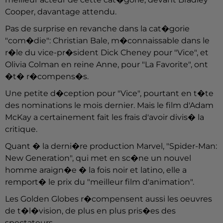
Cooper, davantage attendu.
Pas de surprise en revanche dans la cat�gorie
"com�die": Christian Bale, m�connaissable dans le
r�le du vice-pr�sident Dick Cheney pour "Vice", et
Olivia Colman en reine Anne, pour "La Favorite", ont
�t� r�compens�s.
Une petite d�ception pour "Vice", pourtant en t�te
des nominations le mois dernier. Mais le film d'Adam
McKay a certainement fait les frais d'avoir divis� la
critique.
Quant � la derni�re production Marvel, "Spider-Man:
New Generation", qui met en sc�ne un nouvel
homme araign�e � la fois noir et latino, elle a
remport� le prix du "meilleur film d'animation".
Les Golden Globes r�compensent aussi les oeuvres
de t�l�vision, de plus en plus pris�es des
spectateurs.