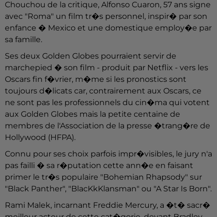
Chouchou de la critique, Alfonso Cuaron, 57 ans signe
avec "Roma" un film tr�s personnel, inspir� par son
enfance � Mexico et une domestique employ�e par
sa famille.
Ses deux Golden Globes pourraient servir de
marchepied � son film - produit par Netflix - vers les
Oscars fin f�vrier, m�me si les pronostics sont
toujours d�licats car, contrairement aux Oscars, ce
ne sont pas les professionnels du cin�ma qui votent
aux Golden Globes mais la petite centaine de
membres de l'Association de la presse �trang�re de
Hollywood (HFPA).
Connu pour ses choix parfois impr�visibles, le jury n'a
pas failli � sa r�putation cette ann�e en faisant
primer le tr�s populaire "Bohemian Rhapsody" sur
"Black Panther", "BlacKkKlansman" ou "A Star Is Born".
Rami Malek, incarnant Freddie Mercury, a �t� sacr�
meilleur acteur de cette cat�gorie, devant Bradley