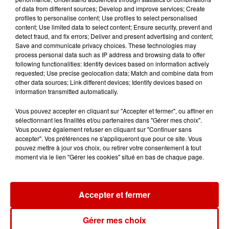
Un homme décède après une
of data from different sources; Develop and improve services; Create
noyade dans le Finistère
profiles to personalise content; Use profiles to select personalised
content; Use limited data to select content; Ensure security, prevent and
detect fraud, and fix errors; Deliver and present advertising and content;
Save and communicate privacy choices. These technologies may
process personal data such as IP address and browsing data to offer
14h48
following functionalities: Identify devices based on information actively
Vendre un chiot en animalerie
requested; Use precise geolocation data; Match and combine data from
peut coûter très cher
other data sources; Link different devices; Identify devices based on
information transmitted automatically.
Vous pouvez accepter en cliquant sur "Accepter et fermer", ou affiner en
sélectionnant les finalités et/ou partenaires dans "Gérer mes choix".
14h03
Vous pouvez également refuser en cliquant sur "Continuer sans
Invasion de physalies sur des
accepter". Vos préférences ne s'appliqueront que pour ce site. Vous
pouvez mettre à jour vos choix, ou retirer votre consentement à tout
plages du Sud-Ouest
moment via le lien "Gérer les cookies" situé en bas de chaque page.
Accepter et fermer
11h51
À LA UNE : affaire Manon
Relandeau, musée cambriolé et
Gérer mes choix
Amel Bent en...