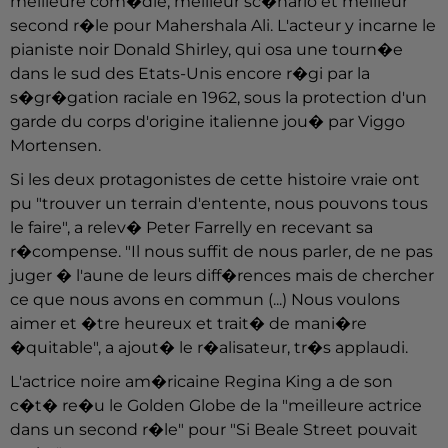
meilleure com�die, meilleur sc�nario et meilleur
second r�le pour Mahershala Ali. L'acteur y incarne le
pianiste noir Donald Shirley, qui osa une tourn�e
dans le sud des Etats-Unis encore r�gi par la
s�gr�gation raciale en 1962, sous la protection d'un
garde du corps d'origine italienne jou� par Viggo
Mortensen.
Si les deux protagonistes de cette histoire vraie ont
pu "trouver un terrain d'entente, nous pouvons tous
le faire", a relev� Peter Farrelly en recevant sa
r�compense. "Il nous suffit de nous parler, de ne pas
juger � l'aune de leurs diff�rences mais de chercher
ce que nous avons en commun (...) Nous voulons
aimer et �tre heureux et trait� de mani�re
�quitable", a ajout� le r�alisateur, tr�s applaudi.
L'actrice noire am�ricaine Regina King a de son
c�t� re�u le Golden Globe de la "meilleure actrice
dans un second r�le" pour "Si Beale Street pouvait