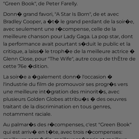
"Green Book", de Peter Farelly.
Donn� grand favori, "A Star Is Born", de et avec
Bradley Cooper, a �t� le grand perdant de la soir�e,
avec seulement une r�compense, celle de la
meilleure chanson pour Lady Gaga. La pop star, dont
la performance avait pourtant s�duit le public et la
critique, a laiss� le troph�e de la meilleure actrice �
Glenn Close, pour "The Wife", autre coup de thÈtre de
cette 76e �dition.
La soir�e a �galement donn� l'occasion �
l'industrie du film de promouvoir ses progr�s vers
une meilleure int�gration des minorit�s, avec
plusieurs Golden Globes attribu�s � des oeuvres
traitant de la discrimination en tous genres,
notamment raciale.
Au palmar�s des r�compenses, c'est "Green Book"
qui est arriv� en t�te, avec trois r�compenses: