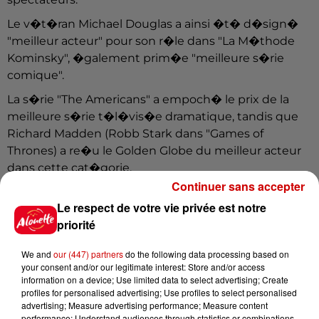
Le v�t�ran Michael Douglas a ainsi �t� d�sign�
"meilleur acteur" pour son r�le dans "La M�thode
Kominsky", �galement prim�e "meilleure s�rie
comique".
La s�rie "The Americans" a empoch� le prix de la
meilleure s�rie t�l�vis�e dramatique, tandis que
Richard Madden (Robb Stark dans "Games of
Thrones) a re�u le Golden Globe du meilleur acteur
dans cette cat�gorie.
Continuer sans accepter
La soir�e �tait pr�sent�e par le duo de
Le respect de votre vie privée est notre
com�diens Andy Samberg et Sandra Oh,
priorité
r�compens�e par un Golden Globe pour son r�le
d'agente pas si secr�te dans la s�rie "Killing Eve".
We and
our (447) partners
do the following data processing based on
Infos
your consent and/or our legitimate interest: Store and/or access
Voir plus
information on a device; Use limited data to select advertising; Create
profiles for personalised advertising; Use profiles to select personalised
advertising; Measure advertising performance; Measure content
15h30
performance; Understand audiences through statistics or combinations