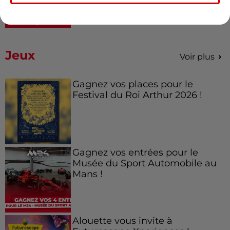
Jeux
Voir plus
Gagnez vos places pour le
Festival du Roi Arthur 2026 !
Gagnez vos entrées pour le
Musée du Sport Automobile au
Mans !
Alouette vous invite à