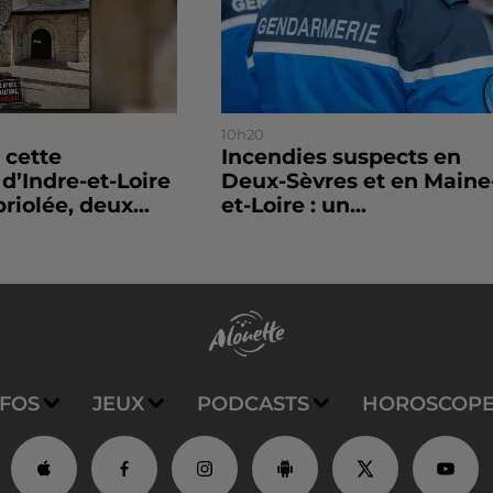
10h20
 cette
Incendies suspects en
’Indre-et-Loire
Deux-Sèvres et en Maine
riolée, deux...
et-Loire : un...
NFOS
JEUX
PODCASTS
HOROSCOP