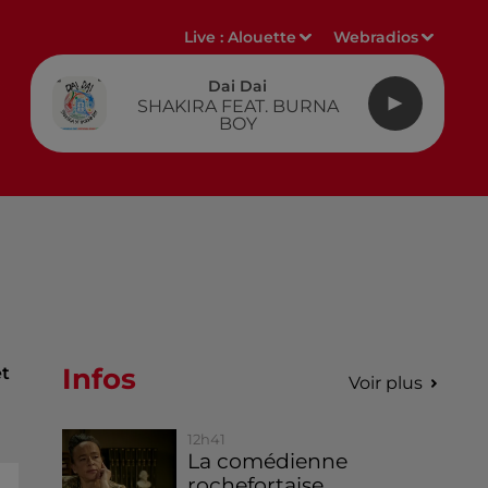
Live :
Alouette
Webradios
Dai Dai
SHAKIRA FEAT. BURNA
BOY
Infos
et
Voir plus
12h41
La comédienne
rochefortaise