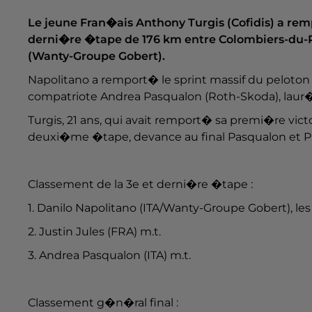
Le jeune Fran�ais Anthony Turgis (Cofidis) a rem
derni�re �tape de 176 km entre Colombiers-du-Ple
(Wanty-Groupe Gobert).
Napolitano a remport� le sprint massif du peloton d
compatriote Andrea Pasqualon (Roth-Skoda), laur
Turgis, 21 ans, qui avait remport� sa premi�re victoi
deuxi�me �tape, devance au final Pasqualon et 
Classement de la 3e et derni�re �tape :
1. Danilo Napolitano (ITA/Wanty-Groupe Gobert), les
2. Justin Jules (FRA) m.t.
3. Andrea Pasqualon (ITA) m.t.
Classement g�n�ral final :