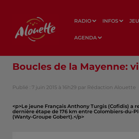
RADIO
INFOS
JE
AGENDA
Boucles de la Mayenne: vic
Publié : 7 juin 2015 à 16h29 par Rédaction Alouette
<p>Le jeune Français Anthony Turgis (Cofidis) a r
dernière étape de 176 km entre Colombiers-du-Ples