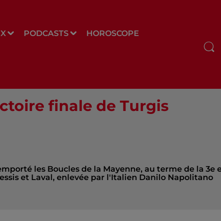
UX
PODCASTS
HOROSCOPE
toire finale de Turgis
emporté les Boucles de la Mayenne, au terme de la 3e 
sis et Laval, enlevée par l'Italien Danilo Napolitano