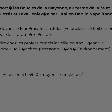
port� les Boucles de la Mayenne, au terme de la 3e et
ssis et Laval, enlev�e par l'Italien Danilo Napolitan
evant le Fran�ais Justin Jules (Veranclassic-Ekoi) et so
�at de la premi�re �tape.
re chez les professionnels la veille en s'adjugeant la
Pierre-Luc P�richon (Bretagne-S�ch� Environnement).
 176 km en 3 h 59:10. (moyenne : 44,15 km/h)