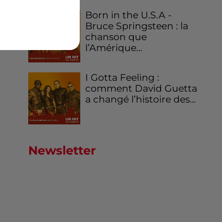
Born in the U.S.A -
Bruce Springsteen : la
chanson que
l’Amérique...
I Gotta Feeling :
comment David Guetta
a changé l’histoire des...
Newsletter