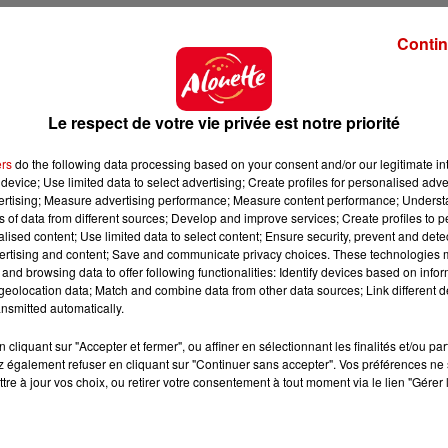
Contin
Le respect de votre vie privée est notre priorité
ers
do the following data processing based on your consent and/or our legitimate int
device; Use limited data to select advertising; Create profiles for personalised adver
vertising; Measure advertising performance; Measure content performance; Unders
ns of data from different sources; Develop and improve services; Create profiles to 
alised content; Use limited data to select content; Ensure security, prevent and detect
ertising and content; Save and communicate privacy choices. These technologies
and browsing data to offer following functionalities: Identify devices based on infor
eolocation data; Match and combine data from other data sources; Link different de
nsmitted automatically.
cliquant sur "Accepter et fermer", ou affiner en sélectionnant les finalités et/ou pa
 également refuser en cliquant sur "Continuer sans accepter". Vos préférences ne 
tre à jour vos choix, ou retirer votre consentement à tout moment via le lien "Gérer 