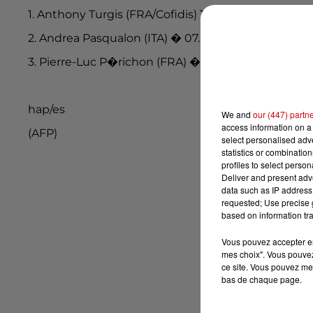
1. Anthony Turgis (FRA/Cofidis) 13 h 05:46.
2. Andrea Pasqualon (ITA) � 07.
3. Pierre-Luc P�richon (FRA) � 14.
hap/es
We and
our (447) partn
access information on a 
(AFP)
select personalised ad
statistics or combinatio
profiles to select person
Deliver and present adv
data such as IP address 
requested; Use precise g
based on information tra
Vous pouvez accepter en 
mes choix". Vous pouvez
ce site. Vous pouvez met
bas de chaque page.