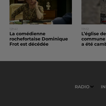
12h41
11h12
La comédienne
L’église de
rochefortaise Dominique
commune d
Frot est décédée
a été camb
RADIO
I