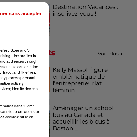
Destination Vacances :
uer sans accepter
inscrivez-vous !
erest: Store and/or
Podcasts
Voir plus
tising; Use profiles to
tand audiences through
personalise content; Use
Kelly Massol, figure
 fraud, and fix errors;
emblématique de
 may process personal
l'entrepreneuriat
mation actively
vices; Identify devices
féminin
rtenaires dans "Gérer
Aménager un school
s'appliqueront que pour
bus au Canada et
les cookies" situé en
accueillir les bleus à
Boston,...