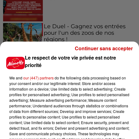
Le Duel - Gagnez vos entrées
pour l'un des zoos de nos
régions !
Continuer sans accepter
Le respect de votre vie privée est notre
priorité
Destination Vacances - Gagnez
votre séjour en famille au cœur
We and
our (447) partners
do the following data processing based on
de la...
your consent and/or our legitimate interest: Store and/or access
information on a device; Use limited data to select advertising; Create
profiles for personalised advertising; Use profiles to select personalised
advertising; Measure advertising performance; Measure content
performance; Understand audiences through statistics or combinations
Destination Vacances : inscrivez-
of data from different sources; Develop and improve services; Create
vous !
profiles to personalise content; Use profiles to select personalised
content; Use limited data to select content; Ensure security, prevent and
detect fraud, and fix errors; Deliver and present advertising and content;
Save and communicate privacy choices. These technologies may