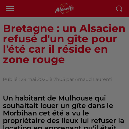
Bretagne : un Alsacien
refusé d'un gîte pour
l'été car il réside en
zone rouge
Publié : 28 mai 2020 à 7h05 par Arnaud Laurenti
Un habitant de Mulhouse qui
souhaitait louer un gîte dans le
Morbihan cet été a vu le
propriétaire des lieux lui refuser la
location en apprenant qu'il était