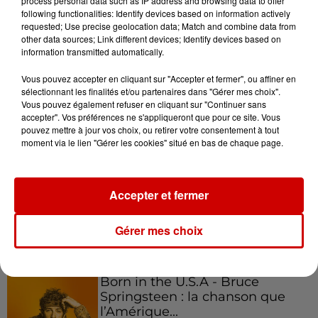
process personal data such as IP address and browsing data to offer
following functionalities: Identify devices based on information actively
requested; Use precise geolocation data; Match and combine data from
other data sources; Link different devices; Identify devices based on
Podcasts
information transmitted automatically.
Voir plus
Vous pouvez accepter en cliquant sur "Accepter et fermer", ou affiner en
sélectionnant les finalités et/ou partenaires dans "Gérer mes choix".
Kelly Massol, figure
Vous pouvez également refuser en cliquant sur "Continuer sans
emblématique de
accepter". Vos préférences ne s'appliqueront que pour ce site. Vous
l'entrepreneuriat féminin
pouvez mettre à jour vos choix, ou retirer votre consentement à tout
moment via le lien "Gérer les cookies" situé en bas de chaque page.
Aménager un school bus au
Accepter et fermer
Canada et accueillir les bleus à
Boston,...
Gérer mes choix
Born in the U.S.A - Bruce
Springsteen : la chanson que
l’Amérique...