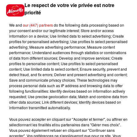
Jeux
Voir plus
Le respect de votre vie privée est notre
priorité
Gagnez vos places pour le
festival Marché Gourmand 2026
We and
our (447) partners
do the following data processing based on
your consent and/or our legitimate interest: Store and/or access
à Coulon !
information on a device; Use limited data to select advertising; Create
profiles for personalised advertising; Use profiles to select personalised
advertising; Measure advertising performance; Measure content
performance; Understand audiences through statistics or combinations
of data from different sources; Develop and improve services; Create
Le Duel - Gagnez vos entrées
profiles to personalise content; Use profiles to select personalised
pour l'un des zoos de nos
content; Use limited data to select content; Ensure security, prevent and
régions !
detect fraud, and fix errors; Deliver and present advertising and content;
Save and communicate privacy choices. These technologies may
process personal data such as IP address and browsing data to offer
following functionalities: Identify devices based on information actively
requested; Use precise geolocation data; Match and combine data from
Destination Vacances - Gagnez
other data sources; Link different devices; Identify devices based on
votre séjour en famille au cœur
information transmitted automatically.
de la...
Vous pouvez accepter en cliquant sur "Accepter et fermer", ou affiner en
sélectionnant les finalités et/ou partenaires dans "Gérer mes choix".
Vous pouvez également refuser en cliquant sur "Continuer sans
accepter". Vos préférences ne s'appliqueront que pour ce site. Vous