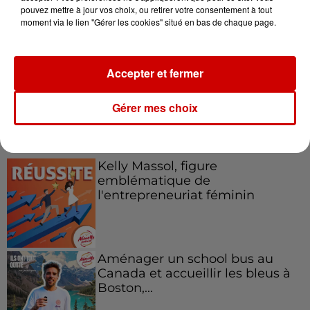
Destination Vacances : inscrivez-
pouvez mettre à jour vos choix, ou retirer votre consentement à tout
moment via le lien "Gérer les cookies" situé en bas de chaque page.
vous !
Accepter et fermer
Gérer mes choix
Podcasts
Voir plus
Kelly Massol, figure
emblématique de
l'entrepreneuriat féminin
Aménager un school bus au
Canada et accueillir les bleus à
Boston,...