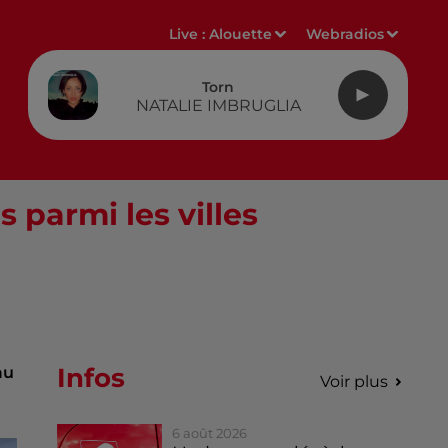
Live :
Alouette
Webradios
Torn
NATALIE IMBRUGLIA
s parmi les villes
Infos
au
Voir plus
6 août 2026