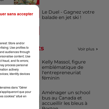
Le Duel - Gagnez votre
uer sans accepter
les
balade en jet ski !
ent
ère
erest: Store and/or
Podcasts
tising; Use profiles to
Voir plus
un
tand audiences through
de
personalise content; Use
 fraud, and fix errors;
s à
Kelly Massol, figure
 may process personal
emblématique de
mation actively
l'entrepreneuriat
vices; Identify devices
es
féminin
le
rtenaires dans "Gérer
s'appliqueront que pour
Aménager un school
les cookies" situé en
bus au Canada et
accueillir les bleus à
Boston,...