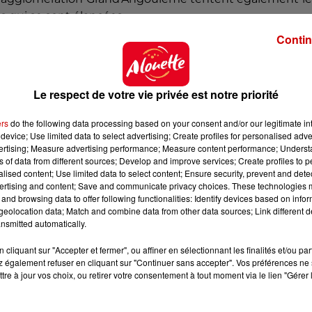
s qui se sont élancées.
Contin
 particulièrement difficile pour le secteur culturel et 
de candidatures témoigne de l’intérêt que celles-ci port
talité et l’attractivité des territoires"
, indique le minist
Le respect de votre vie privée est notre priorité
emarquable"
ers
do the following data processing based on your consent and/or our legitimate int
device; Use limited data to select advertising; Create profiles for personalised adver
blié le 7 octobre 2020. Il récompense une commune ou 
vertising; Measure advertising performance; Measure content performance; Unders
"présente un intérêt remarquable à la fois du point 
ns of data from different sources; Develop and improve services; Create profiles to 
alised content; Use limited data to select content; Ensure security, prevent and detect
isation du patrimoine et de la participation des habitant
ertising and content; Save and communicate privacy choices. These technologies
and browsing data to offer following functionalities: Identify devices based on infor
eolocation data; Match and combine data from other data sources; Link different de
taines et 3 régions ultramarines
se sont présentées. L
nsmitted automatically.
jury national devraient être annoncés mi-février par 
cliquant sur "Accepter et fermer", ou affiner en sélectionnant les finalités et/ou pa
 également refuser en cliquant sur "Continuer sans accepter". Vos préférences ne 
tre à jour vos choix, ou retirer votre consentement à tout moment via le lien "Gérer 