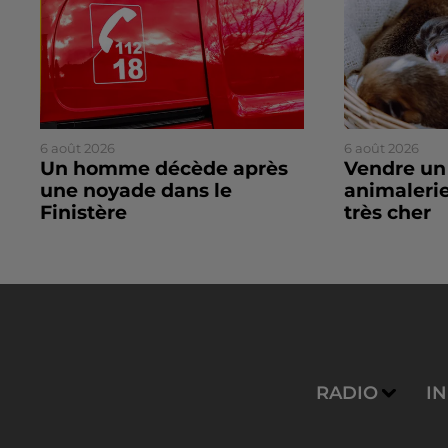
6 août 2026
6 août 2026
Un homme décède après
Vendre un
une noyade dans le
animalerie
Finistère
très cher
RADIO
I