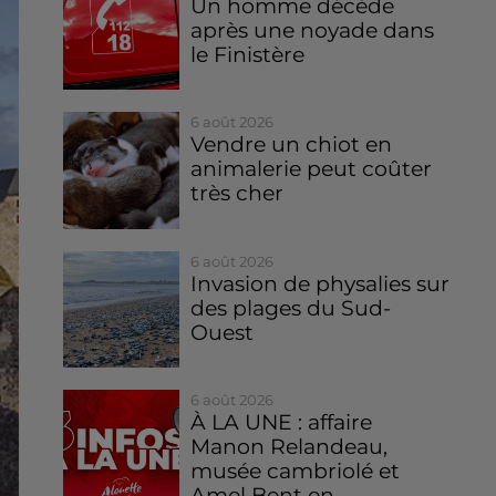
Un homme décède
après une noyade dans
le Finistère
6 août 2026
Vendre un chiot en
animalerie peut coûter
très cher
6 août 2026
Invasion de physalies sur
des plages du Sud-
Ouest
6 août 2026
À LA UNE : affaire
Manon Relandeau,
musée cambriolé et
Amel Bent en...