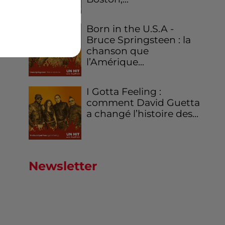
Born in the U.S.A -
Bruce Springsteen : la
chanson que
l’Amérique...
I Gotta Feeling :
comment David Guetta
a changé l’histoire des...
Newsletter