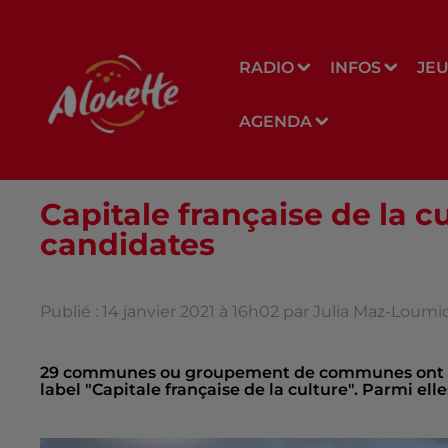
RADIO
INFOS
JE
AGENDA
Capitale française de la cu
candidates
Publié : 14 janvier 2021 à 16h02 par Julia Maz-Loumi
29 communes ou groupement de communes ont ca
label "Capitale française de la culture". Parmi ell