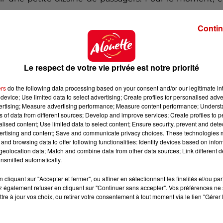
 problèmes de stationnement ?
Contin
entrevoit une réponse aux problèmes de stationnemen
er
Balsan
avec l’arrivée de la cité du numérique et du fu
Le respect de votre vie privée est notre priorité
ourd’hui qu’entre les besoins des étudiants, de la fut
, nous avons besoin d’un parking plus loin, comme le m
ers
do the following data processing based on your consent and/or our legitimate int
passe toutes les 10 minutes qui permet de se déplac
device; Use limited data to select advertising; Create profiles for personalised adver
vertising; Measure advertising performance; Measure content performance; Unders
olution ».
Pour autant, il va falloir attendre.
« Pour fa
ns of data from different sources; Develop and improve services; Create profiles to 
 sécurité, il faut que la réglementation change, expli
alised content; Use limited data to select content; Ensure security, prevent and detect
uler dans la rue, il faut qu’il y ait un opérateur à
bord ».
ertising and content; Save and communicate privacy choices. These technologies
and browsing data to offer following functionalities: Identify devices based on infor
eolocation data; Match and combine data from other data sources; Link different de
nsmitted automatically.
cliquant sur "Accepter et fermer", ou affiner en sélectionnant les finalités et/ou pa
 également refuser en cliquant sur "Continuer sans accepter". Vos préférences ne 
tre à jour vos choix, ou retirer votre consentement à tout moment via le lien "Gérer 