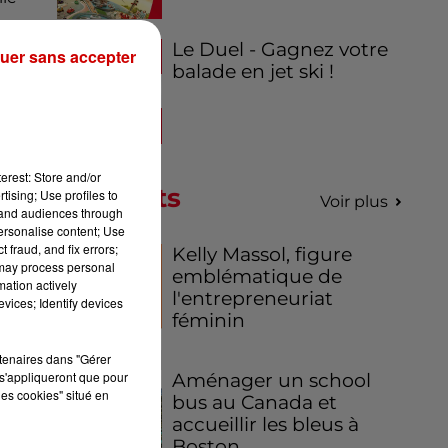
Le Duel - Gagnez votre
uer sans accepter
balade en jet ski !
ts
tur
ure
ail
erest: Store and/or
Podcasts
er
tising; Use profiles to
Voir plus
tand audiences through
ire
personalise content; Use
que
 fraud, and fix errors;
Kelly Massol, figure
 may process personal
emblématique de
mation actively
l'entrepreneuriat
vices; Identify devices
féminin
rtenaires dans "Gérer
s'appliqueront que pour
Aménager un school
les cookies" situé en
bus au Canada et
accueillir les bleus à
Boston,...