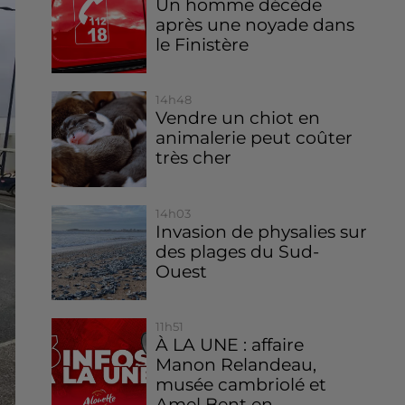
Un homme décède
après une noyade dans
le Finistère
14h48
Vendre un chiot en
animalerie peut coûter
très cher
14h03
Invasion de physalies sur
des plages du Sud-
Ouest
11h51
À LA UNE : affaire
Manon Relandeau,
musée cambriolé et
Amel Bent en...