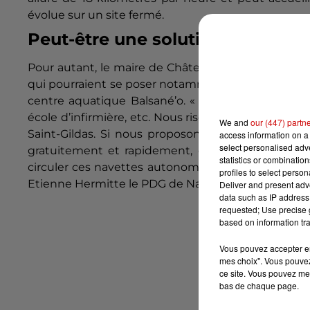
évolue sur un site fermé.
Peut-être une solution pour les
Pour autant, le maire de Châteauroux Gil
Avérous
qui pourraient se poser notamment dans le quarti
centre aquatique
Balsané’o
.
« Nous
savons qu’auj
école d’infirmière, etc.
Nous risquons d’être saturé
We and
our (447) partn
Saint-Gildas.
Si nous proposons une navette qui 
access information on a 
select personalised ad
gratuitement et rapidement, ce serait une belle s
statistics or combinatio
circuler ces navettes autonomes sans opérateur de
profiles to select person
Etienne
Hermitte
le
PDG
de
Navya
.
Si elle doit circ
Deliver and present adv
data such as IP address 
requested; Use precise g
based on information tra
Vous pouvez accepter en 
mes choix". Vous pouvez
ce site. Vous pouvez met
bas de chaque page.