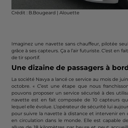
Crédit :
B.Bougeard | Alouette
Imaginez une navette sans chauffeur, pilotée seu
grâce à ses capteurs.
Ça a l’air futuriste.
C’est en fai
de tir sportif.
Une dizaine de passagers à bor
La société
Navya
a lancé ce service au mois de juin
octobre.
« C’est une étape que nous franchissons
pouvons proposer un service sécurisé à des utilisa
navette est en fait composée de 10 capteurs qu
lequel elle évolue.
L’opérateur de sécurité lui aujour
pour suivre la navette à distance et intervenir en 
en circulation dans le monde.
Elle est capable de
allure de 18 kilomètres par heure et peut accueill