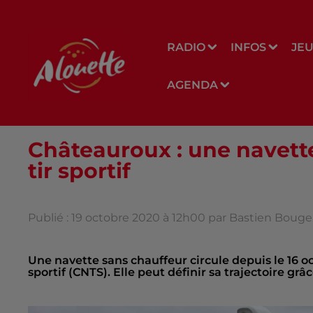
RADIO
INFOS
JE
AGENDA
Châteauroux : une navette
tir sportif
Publié : 19 octobre 2020 à 12h00 par Bastien Boug
Une navette sans chauffeur circule depuis le 16 oc
sportif (CNTS). Elle peut définir sa trajectoire grâ