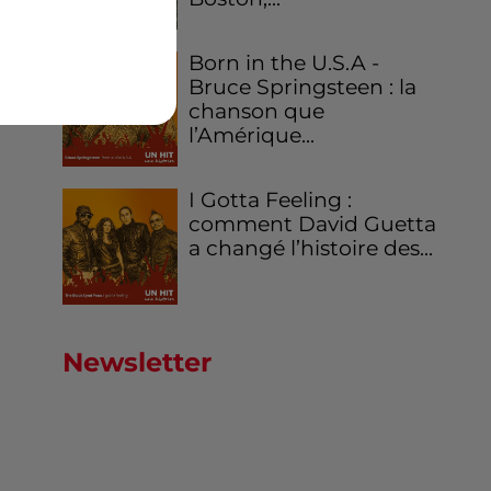
Born in the U.S.A -
Bruce Springsteen : la
chanson que
l’Amérique...
I Gotta Feeling :
comment David Guetta
a changé l’histoire des...
Newsletter