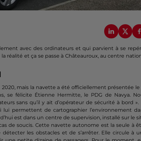
lement avec des ordinateurs et qui parvient à se repé
t la réalité et ça se passe à Châteauroux, au centre natio
d
 2020, mais la navette a été officiellement présentée le
, se félicite Étienne
Hermitte
, le PDG de
Navya
.
No
teurs sans qu’il y ait d’opérateur de sécurité à bord ».
i lui permettent de cartographier l’environnement da
d’hui est dans un centre de supervision, installé sur le si
cas de soucis.
Cette navette autonome est la seule à êt
 détecter les obstacles et de s’arrêter.
Elle circule à 
ir une petite dizaine de passagers.
Pour le moment, el