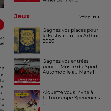
Jeux
Voir plus
Gagnez vos places pour
le Festival du Roi Arthur
rer
2026 !
nal
Gagnez vos entrées
pour le Musée du Sport
 16
Automobile au Mans !
us
La
ns
Alouette vous invite à
te,
Futuroscope Xperiences
re
!
une
le