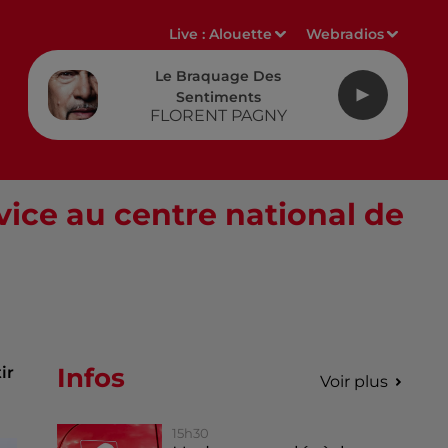
Live :
Alouette
Webradios
Le Braquage Des
Sentiments
FLORENT PAGNY
vice au centre national de
Infos
ir
Voir plus
15h30