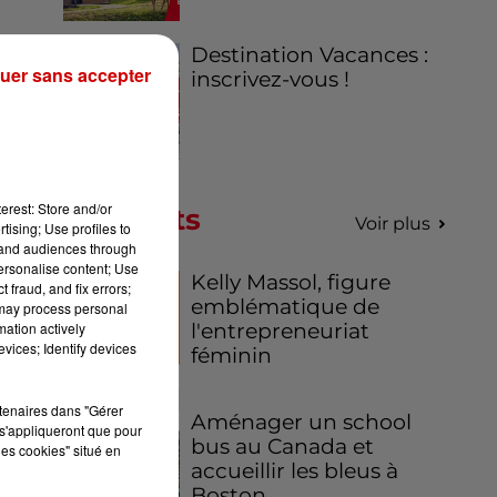
Destination Vacances :
uer sans accepter
inscrivez-vous !
erest: Store and/or
Podcasts
Voir plus
tising; Use profiles to
tand audiences through
personalise content; Use
Kelly Massol, figure
 fraud, and fix errors;
emblématique de
 may process personal
mation actively
l'entrepreneuriat
vices; Identify devices
féminin
rtenaires dans "Gérer
Aménager un school
s'appliqueront que pour
bus au Canada et
les cookies" situé en
accueillir les bleus à
Boston,...