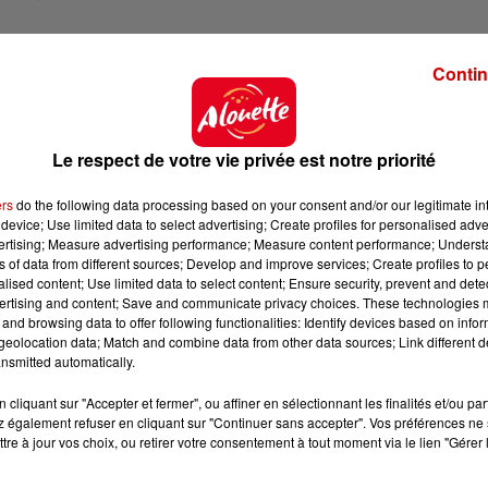
Contin
Le respect de votre vie privée est notre priorité
ers
do the following data processing based on your consent and/or our legitimate int
device; Use limited data to select advertising; Create profiles for personalised adver
vertising; Measure advertising performance; Measure content performance; Unders
ns of data from different sources; Develop and improve services; Create profiles to 
alised content; Use limited data to select content; Ensure security, prevent and detect
ertising and content; Save and communicate privacy choices. These technologies
and browsing data to offer following functionalities: Identify devices based on infor
eolocation data; Match and combine data from other data sources; Link different de
nsmitted automatically.
cliquant sur "Accepter et fermer", ou affiner en sélectionnant les finalités et/ou pa
 également refuser en cliquant sur "Continuer sans accepter". Vos préférences ne 
tre à jour vos choix, ou retirer votre consentement à tout moment via le lien "Gérer 