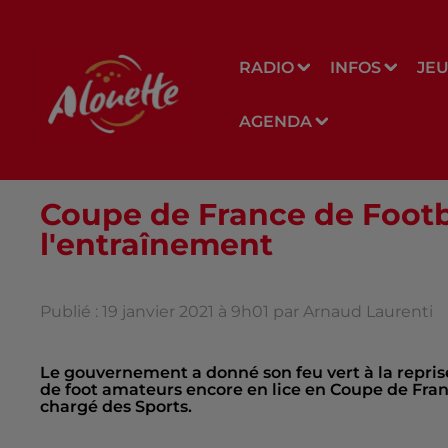
RADIO
INFOS
JE
AGENDA
Coupe de France de Footb
l'entraînement
Publié : 19 janvier 2021 à 9h01 par Arnaud Laurenti
Le gouvernement a donné son feu vert à la repris
de foot amateurs encore en lice en Coupe de Fr
chargé des Sports.