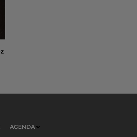
ez
E
AGENDA