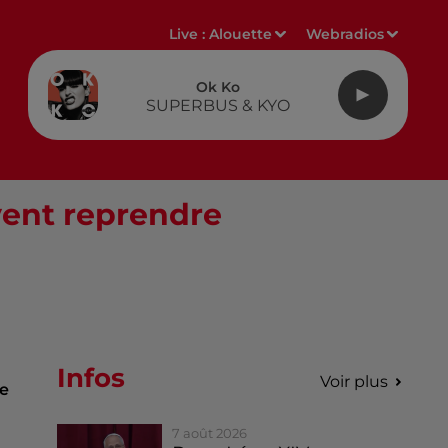
Live :
Alouette
Webradios
Ok Ko
SUPERBUS & KYO
vent reprendre
Infos
Voir plus
re
7 août 2026