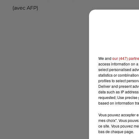
(avec AFP)
We and
our (447) partn
access information on a 
select personalised ad
statistics or combinatio
profiles to select person
Deliver and present adv
data such as IP address 
requested; Use precise g
based on information tra
Vous pouvez accepter en 
mes choix". Vous pouvez
ce site. Vous pouvez met
bas de chaque page.