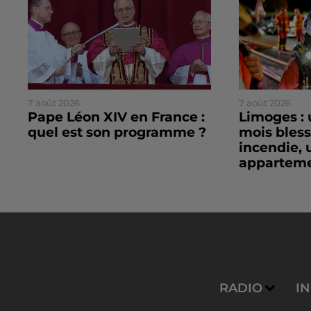
7 août 2026
7 août 2026
Pape Léon XIV en France :
Limoges : 
quel est son programme ?
mois bles
incendie, 
apparteme
RADIO
I