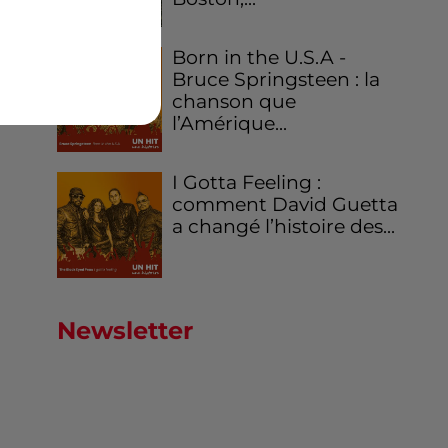
Born in the U.S.A -
Bruce Springsteen : la
chanson que
l’Amérique...
I Gotta Feeling :
comment David Guetta
a changé l’histoire des...
Newsletter