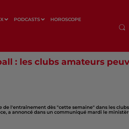
UX
PODCASTS
HOROSCOPE
all : les clubs amateurs peu
e de l'entraînement dès "cette semaine" dans les clubs
ance, a annoncé dans un communiqué mardi le ministè