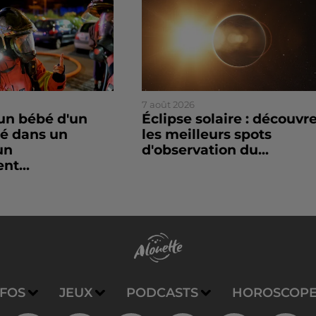
7 août 2026
un bébé d'un
Éclipse solaire : découvr
sé dans un
les meilleurs spots
un
d'observation du...
nt...
NFOS
JEUX
PODCASTS
HOROSCOP