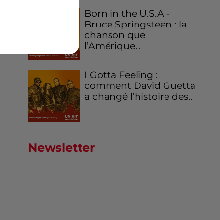
Born in the U.S.A -
Bruce Springsteen : la
chanson que
l’Amérique...
I Gotta Feeling :
comment David Guetta
a changé l’histoire des...
Newsletter