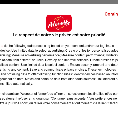
Contin
Le respect de votre vie privée est notre priorité
it annulé pour des raisons de santé les dernières dates 
ers
do the following data processing based on your consent and/or our legitimate int
device; Use limited data to select advertising; Create profiles for personalised adver
0, et il était rapidement devenu une référence dans le
vertising; Measure advertising performance; Measure content performance; Unders
ns of data from different sources; Develop and improve services; Create profiles to 
ait dans son style country. Ses tubes ont occupé 24 fois la
alised content; Use limited data to select content; Ensure security, prevent and detect
c Hall of Fame" avait remporté six "Country Music
ertising and content; Save and communicate privacy choices. These technologies
and browsing data to offer following functionalities: Identify devices based on infor
eolocation data; Match and combine data from other data sources; Link different de
 avaient valu une réputation d'artiste pop grand public,
nsmitted automatically.
chansons de Noël. Kenny Rogers avait accédé à la
cliquant sur "Accepter et fermer", ou affiner en sélectionnant les finalités et/ou pa
y Dolly Parton, et ses apparitions dans des films au
 également refuser en cliquant sur "Continuer sans accepter". Vos préférences ne 
"The Muppet Show".
tre à jour vos choix, ou retirer votre consentement à tout moment via le lien "Gérer 