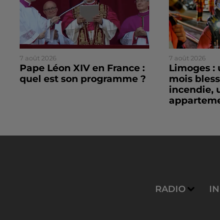
7 août 2026
7 août 2026
Pape Léon XIV en France :
Limoges : 
quel est son programme ?
mois bles
incendie, 
apparteme
RADIO
I