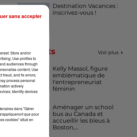
Destination Vacances :
inscrivez-vous !
uer sans accepter
de
Podcasts
Voir plus
erest: Store and/or
tising; Use profiles to
tand audiences through
Kelly Massol, figure
personalise content; Use
emblématique de
 fraud, and fix errors;
 may process personal
l'entrepreneuriat
mation actively
féminin
vices; Identify devices
Aménager un school
rtenaires dans "Gérer
bus au Canada et
s'appliqueront que pour
les cookies" situé en
accueillir les bleus à
Boston,...