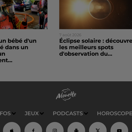
7 août 2026
un bébé d'un
Éclipse solaire : découvr
sé dans un
les meilleurs spots
un
d'observation du...
nt...
NFOS
JEUX
PODCASTS
HOROSCOP