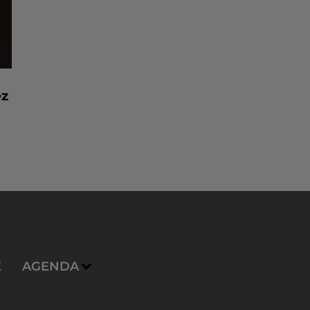
ez
E
AGENDA