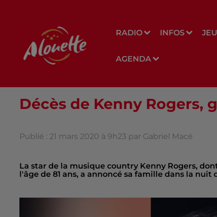
RADIO
INFOS
JE
AGENDA
Décès de Kenny Rogers, 
Publié : 21 mars 2020 à 9h23 par Gabriel Macé
La star de la musique country Kenny Rogers, dont la
l'âge de 81 ans, a annoncé sa famille dans la nuit