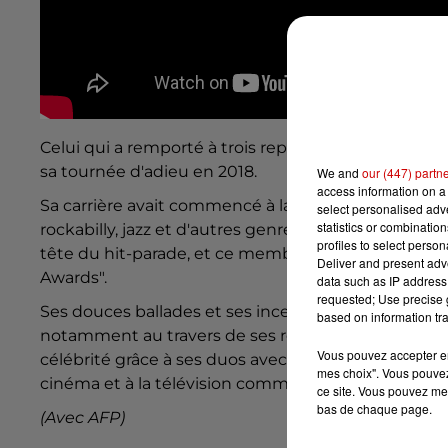
Celui qui a remporté à trois reprises un Grammy ava
sa tournée d'adieu en 2018.
We and
our (447) partn
access information on a 
Sa carrière avait commencé à la fin des années 195
select personalised ad
statistics or combinatio
rockabilly, jazz et d'autres genres qu'il réinterprét
profiles to select person
tête du hit-parade, et ce membre du "Country Musi
Deliver and present adv
Awards".
data such as IP address 
requested; Use precise g
Ses douces ballades et ses incessantes tournées lui
based on information tra
notamment au travers de ses réinterprétations de 
Vous pouvez accepter en 
célébrité grâce à ses duos avec la chanteuse countr
mes choix". Vous pouvez
cinéma et à la télévision comme dans l'émission 
ce site. Vous pouvez met
bas de chaque page.
(Avec AFP)