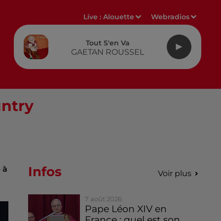
Live :
Alouette
Webradios
Tout S'en Va
GAETAN ROUSSEL
ntry
Infos
 à
Voir plus
7 août 2026
Pape Léon XIV en
France : quel est son