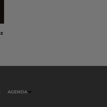
ez
E
AGENDA