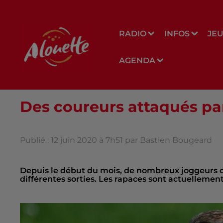
RADIO
INFOS
JE
AGENDA
Des coureurs attaqués pa
Publié : 12 juin 2020 à 7h51 par Bastien Bougeard
Depuis le début du mois, de nombreux joggeurs on
différentes sorties. Les rapaces sont actuellement