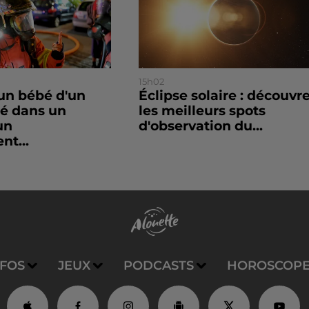
15h02
un bébé d'un
Éclipse solaire : découvr
sé dans un
les meilleurs spots
un
d'observation du...
nt...
NFOS
JEUX
PODCASTS
HOROSCOP