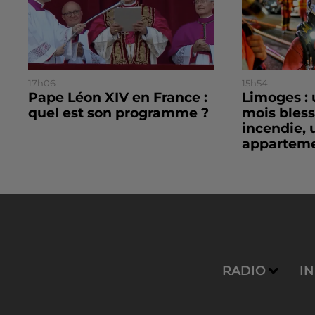
17h06
15h54
Pape Léon XIV en France :
Limoges : 
quel est son programme ?
mois bles
incendie, 
apparteme
RADIO
I