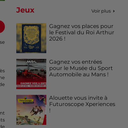
Jeux
Voir plus
Gagnez vos places pour
le Festival du Roi Arthur
2026 !
se
Gagnez vos entrées
pour le Musée du Sport
rès
Automobile au Mans !
une
 de
Alouette vous invite à
Futuroscope Xperiences
!
nt
ts
 de