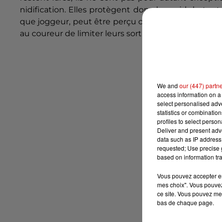
nidification. Elles protègent donc leur nid de to
que joggeur, peut être perçu comme un danger et d
au coureur de limiter leurs sorties en lisière des fo
We and
our (447) partn
access information on a 
select personalised ad
statistics or combinatio
profiles to select person
Deliver and present adv
data such as IP address 
requested; Use precise g
based on information tra
Vous pouvez accepter en 
mes choix". Vous pouvez
ce site. Vous pouvez met
bas de chaque page.