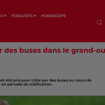
UX
PODCASTS
HOROSCOPE
r des buses dans le grand-o
t été pris pour cible par des buses au cours de
 en période de nidification.