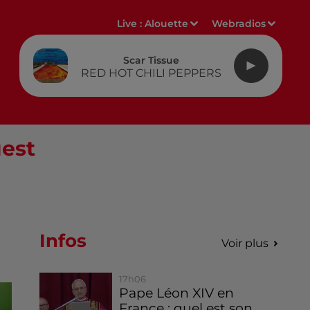
Live :
Alouette
Webradios
Scar Tissue
RED HOT CHILI PEPPERS
uest
Infos
Voir plus
17h06
Pape Léon XIV en
France : quel est son