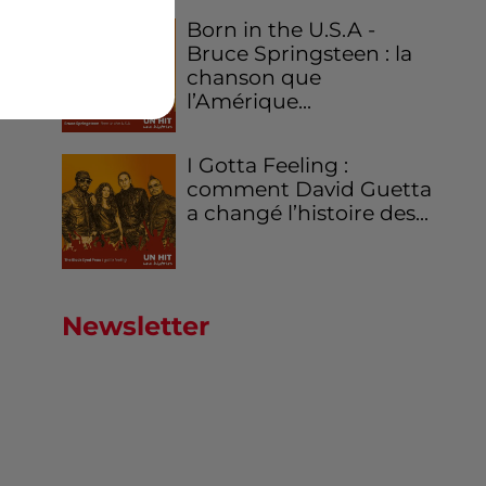
Born in the U.S.A -
Bruce Springsteen : la
chanson que
l’Amérique...
I Gotta Feeling :
comment David Guetta
a changé l’histoire des...
Newsletter