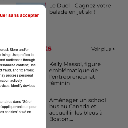
Le Duel - Gagnez votre
eur
balade en jet ski !
llé
uer sans accepter
Podcasts
Voir plus
erest: Store and/or
tising; Use profiles to
tand audiences through
Kelly Massol, figure
personalise content; Use
emblématique de
 fraud, and fix errors;
 may process personal
l'entrepreneuriat
mation actively
féminin
vices; Identify devices
Aménager un school
rtenaires dans "Gérer
bus au Canada et
s'appliqueront que pour
les cookies" situé en
accueillir les bleus à
Boston,...