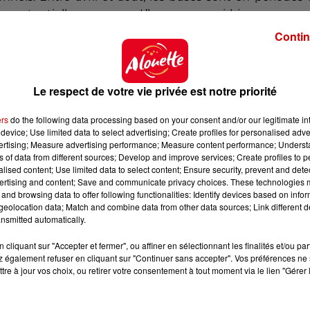
utes potentielles menaces. L’homme, aussi bien promen
onc attaque par réflexe protecteur. Il est donc consei
Contin
rêts ou sur les chemins boisés.
Le respect de votre vie privée est notre priorité
ers
do the following data processing based on your consent and/or our legitimate int
device; Use limited data to select advertising; Create profiles for personalised adver
vertising; Measure advertising performance; Measure content performance; Unders
ns of data from different sources; Develop and improve services; Create profiles to 
alised content; Use limited data to select content; Ensure security, prevent and detect
ertising and content; Save and communicate privacy choices. These technologies
and browsing data to offer following functionalities: Identify devices based on infor
eolocation data; Match and combine data from other data sources; Link different de
nsmitted automatically.
cliquant sur "Accepter et fermer", ou affiner en sélectionnant les finalités et/ou pa
 également refuser en cliquant sur "Continuer sans accepter". Vos préférences ne 
tre à jour vos choix, ou retirer votre consentement à tout moment via le lien "Gérer 