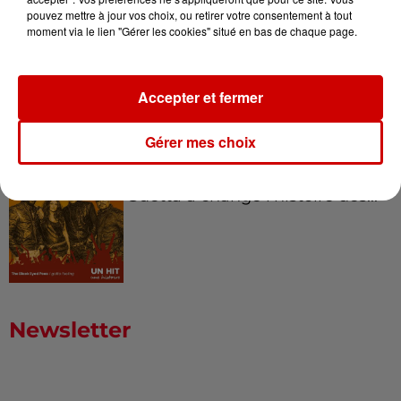
pouvez mettre à jour vos choix, ou retirer votre consentement à tout
moment via le lien "Gérer les cookies" situé en bas de chaque page.
Born in the U.S.A - Bruce
Springsteen : la chanson que
l’Amérique...
Accepter et fermer
Gérer mes choix
I Gotta Feeling : comment David
Guetta a changé l’histoire des...
Newsletter