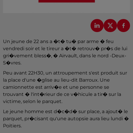
Un jeune de 22 ans a �t� tu� par arme � feu
vendredi soir et le tireur a �t� retrouv� pr�s de lui
gri�vement bless�, � Airvault, dans le nord -Deux-
S�vres.
Peu avant 22H30, un attroupement s'est produit sur
la place d'une �glise au lieu-dit Barroux. Une
camionnette est arriv�e et une personne se
trouvant � l'int�rieur de ce v�hicule a tir� sur la
victime, selon le parquet.
Le jeune homme est d�c�d� sur place, a ajout� le
parquet, pr�cisant qu'une autopsie aura lieu lundi �
Poitiers.