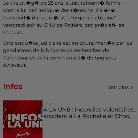
Le tireur, �g� de 25 ans, aurait retourn� l'arme
contre lui, ont indiqu� des t�moins. Il a �t�
transport� dans un �tat "d'urgence absolue"
vendredi soir au CHU de Poitiers, ont pr�cis� les
secours.
Une enqu�te judiciaire est en cours, men�e par les
gendarmes de la brigade de recherches de
Parthenay et de la communaut� de brigades
d'Airvault.
Infos
Voir plus
11h51
À LA UNE : incendies volontaires,
accident à La Rochelle et Choc...