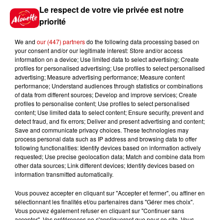
Le respect de votre vie privée est notre
Destination Vacances - Gagnez
votre séjour en famille au cœur
priorité
de la...
We and
our (447) partners
do the following data processing based on
your consent and/or our legitimate interest: Store and/or access
information on a device; Use limited data to select advertising; Create
profiles for personalised advertising; Use profiles to select personalised
advertising; Measure advertising performance; Measure content
performance; Understand audiences through statistics or combinations
Podcasts
Voir plus
of data from different sources; Develop and improve services; Create
profiles to personalise content; Use profiles to select personalised
content; Use limited data to select content; Ensure security, prevent and
Kelly Massol, figure
detect fraud, and fix errors; Deliver and present advertising and content;
Save and communicate privacy choices. These technologies may
emblématique de
process personal data such as IP address and browsing data to offer
l'entrepreneuriat féminin
following functionalities: Identify devices based on information actively
requested; Use precise geolocation data; Match and combine data from
other data sources; Link different devices; Identify devices based on
information transmitted automatically.
Aménager un school bus au
Vous pouvez accepter en cliquant sur "Accepter et fermer", ou affiner en
Canada et accueillir les bleus à
sélectionnant les finalités et/ou partenaires dans "Gérer mes choix".
Boston,...
Vous pouvez également refuser en cliquant sur "Continuer sans
accepter". Vos préférences ne s'appliqueront que pour ce site. Vous