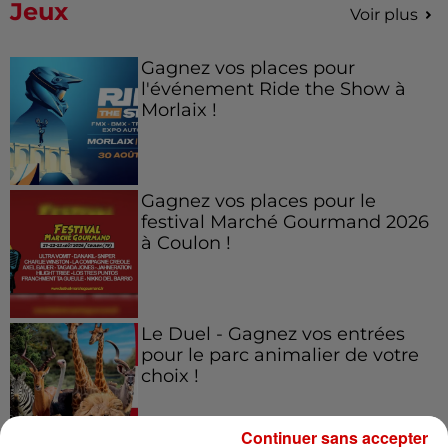
Jeux
Voir plus
Gagnez vos places pour
l'événement Ride the Show à
Morlaix !
Gagnez vos places pour le
festival Marché Gourmand 2026
à Coulon !
Le Duel - Gagnez vos entrées
pour le parc animalier de votre
choix !
Continuer sans accepter