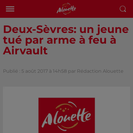
Deux-Sèvres: un jeune
tué par arme à feu à
Airvault
Publié : 5 août 2017 à 14h58 par Rédaction Alouette