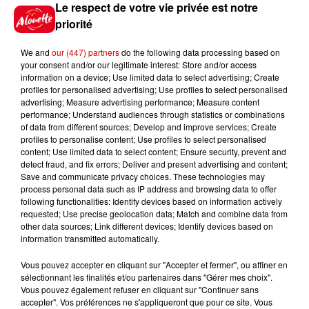
Destination Vacances : inscrivez-
Le respect de votre vie privée est notre
vous !
priorité
We and
our (447) partners
do the following data processing based on
your consent and/or our legitimate interest: Store and/or access
information on a device; Use limited data to select advertising; Create
profiles for personalised advertising; Use profiles to select personalised
advertising; Measure advertising performance; Measure content
performance; Understand audiences through statistics or combinations
Podcasts
Voir plus
of data from different sources; Develop and improve services; Create
profiles to personalise content; Use profiles to select personalised
content; Use limited data to select content; Ensure security, prevent and
Kelly Massol, figure
detect fraud, and fix errors; Deliver and present advertising and content;
emblématique de
Save and communicate privacy choices. These technologies may
l'entrepreneuriat féminin
process personal data such as IP address and browsing data to offer
following functionalities: Identify devices based on information actively
requested; Use precise geolocation data; Match and combine data from
other data sources; Link different devices; Identify devices based on
information transmitted automatically.
Aménager un school bus au
Canada et accueillir les bleus à
Vous pouvez accepter en cliquant sur "Accepter et fermer", ou affiner en
Boston,...
sélectionnant les finalités et/ou partenaires dans "Gérer mes choix".
Vous pouvez également refuser en cliquant sur "Continuer sans
accepter". Vos préférences ne s'appliqueront que pour ce site. Vous