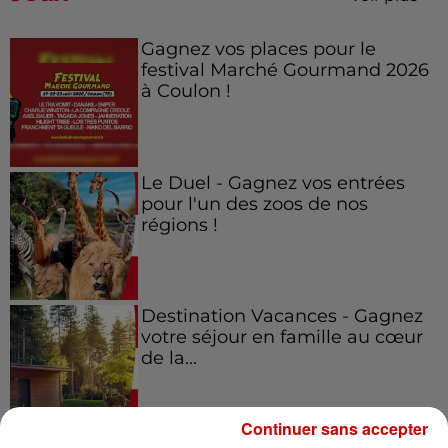
Gagnez vos places pour le
festival Marché Gourmand 2026
à Coulon !
Le Duel - Gagnez vos entrées
pour l'un des zoos de nos
régions !
Destination Vacances - Gagnez
votre séjour en famille au cœur
de la...
Continuer sans accepter