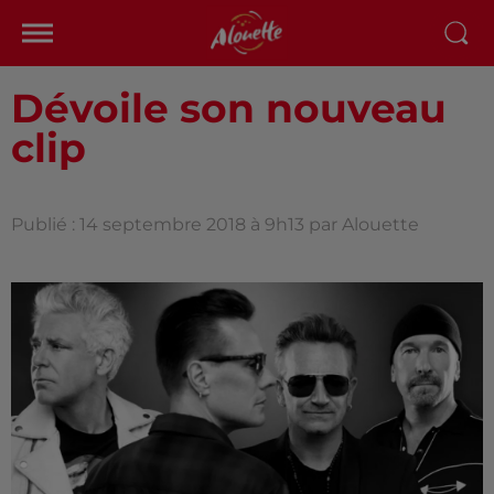
Dévoile son nouveau
clip
Publié : 14 septembre 2018 à 9h13 par Alouette