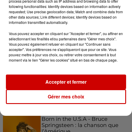
process personal data such as IP address and browsing data to offer
following functionalities: Identify devices based on information actively
requested; Use precise geolocation data; Match and combine data from
other data sources; Link different devices; Identify devices based on
Podcasts
information transmitted automatically.
Voir plus
Vous pouvez accepter en cliquant sur "Accepter et fermer", ou affiner en
sélectionnant les finalités et/ou partenaires dans "Gérer mes choix".
Kelly Massol, figure
Vous pouvez également refuser en cliquant sur "Continuer sans
emblématique de
accepter". Vos préférences ne s'appliqueront que pour ce site. Vous
l'entrepreneuriat féminin
pouvez mettre à jour vos choix, ou retirer votre consentement à tout
moment via le lien "Gérer les cookies" situé en bas de chaque page.
Aménager un school bus au
Accepter et fermer
Canada et accueillir les bleus à
Boston,...
Gérer mes choix
Born in the U.S.A - Bruce
Springsteen : la chanson que
l’Amérique...