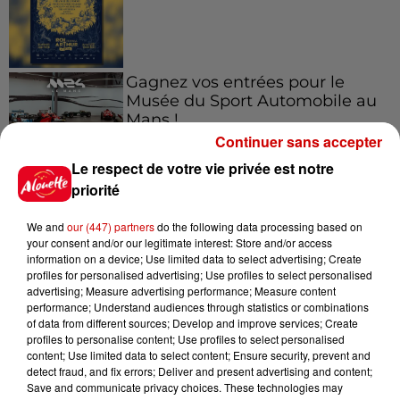
Gagnez vos entrées pour le
Musée du Sport Automobile au
Mans !
Continuer sans accepter
Le respect de votre vie privée est notre
priorité
Alouette vous invite à
Futuroscope Xperiences !
We and
our (447) partners
do the following data processing based on
your consent and/or our legitimate interest: Store and/or access
information on a device; Use limited data to select advertising; Create
profiles for personalised advertising; Use profiles to select personalised
advertising; Measure advertising performance; Measure content
performance; Understand audiences through statistics or combinations
Le Duel - Gagnez votre balade
of data from different sources; Develop and improve services; Create
en jet ski !
profiles to personalise content; Use profiles to select personalised
content; Use limited data to select content; Ensure security, prevent and
detect fraud, and fix errors; Deliver and present advertising and content;
Save and communicate privacy choices. These technologies may