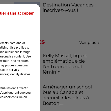
Destination Vacances :
inscrivez-vous !
uer sans accepter
Podcasts
Voir plus
erest: Store and/or
tising; Use profiles to
tand audiences through
Kelly Massol, figure
personalise content; Use
emblématique de
 fraud, and fix errors;
 may process personal
l'entrepreneuriat
mation actively
féminin
vices; Identify devices
Aménager un school
rtenaires dans "Gérer
bus au Canada et
s'appliqueront que pour
les cookies" situé en
accueillir les bleus à
Boston,...