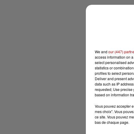
We and
our (447) partn
access information on a 
select personalised ad
statistics or combinatio
profiles to select person
Deliver and present adv
data such as IP address 
requested; Use precise g
based on information tra
Vous pouvez accepter en 
mes choix". Vous pouvez
ce site. Vous pouvez met
bas de chaque page.