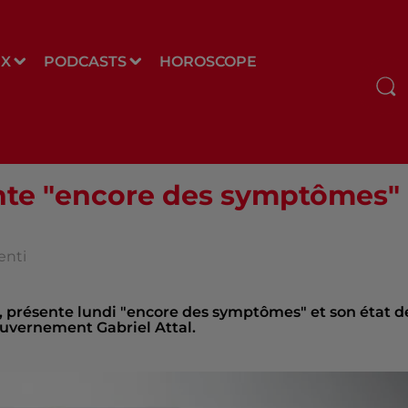
UX
PODCASTS
HOROSCOPE
e "encore des symptômes" 
enti
, présente lundi "encore des symptômes" et son état d
gouvernement Gabriel Attal.