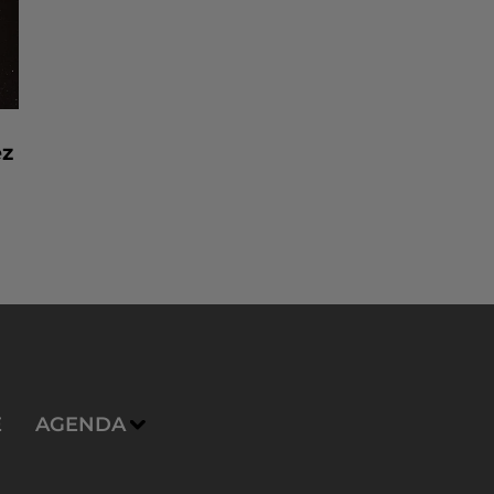
ez
E
AGENDA