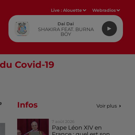
Live :
Alouette
Webradios
Dai Dai
SHAKIRA FEAT. BURNA
BOY
du Covid-19
Infos
e
Voir plus
7 août 2026
Pape Léon XIV en
France : quel est son