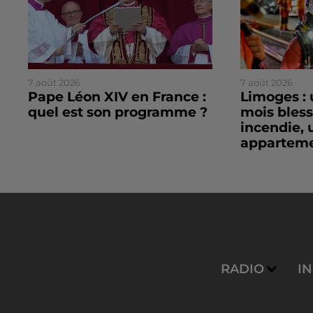
7 août 2026
7 août 2026
Pape Léon XIV en France :
Limoges : 
quel est son programme ?
mois bles
incendie, 
apparteme
RADIO
I