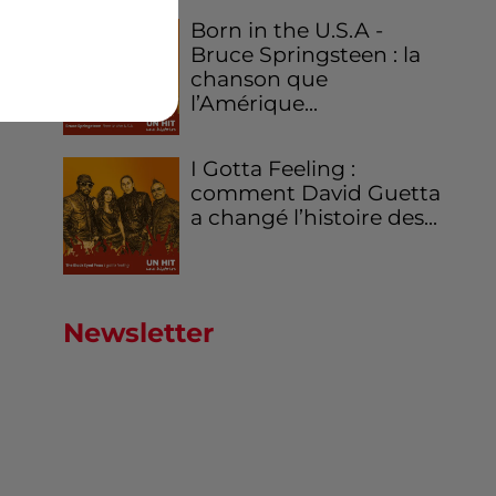
Born in the U.S.A -
Bruce Springsteen : la
chanson que
l’Amérique...
I Gotta Feeling :
comment David Guetta
a changé l’histoire des...
Newsletter