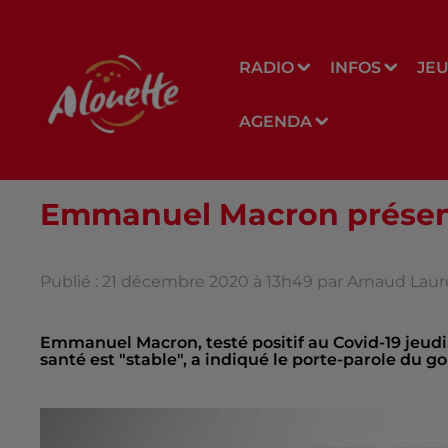
RADIO
INFOS
JE
AGENDA
Emmanuel Macron présent
Publié : 21 décembre 2020 à 13h49 par Arnaud Laur
Emmanuel Macron, testé positif au Covid-19 jeudi
santé est "stable", a indiqué le porte-parole du 