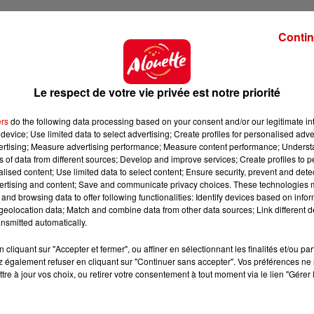
Contin
Le respect de votre vie privée est notre priorité
ers
do the following data processing based on your consent and/or our legitimate int
device; Use limited data to select advertising; Create profiles for personalised adver
vertising; Measure advertising performance; Measure content performance; Unders
ns of data from different sources; Develop and improve services; Create profiles to 
alised content; Use limited data to select content; Ensure security, prevent and detect
ertising and content; Save and communicate privacy choices. These technologies
and browsing data to offer following functionalities: Identify devices based on infor
eolocation data; Match and combine data from other data sources; Link different de
nsmitted automatically.
cliquant sur "Accepter et fermer", ou affiner en sélectionnant les finalités et/ou pa
 également refuser en cliquant sur "Continuer sans accepter". Vos préférences ne 
tre à jour vos choix, ou retirer votre consentement à tout moment via le lien "Gérer 