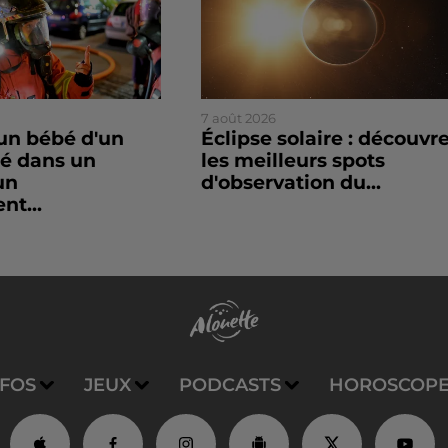
7 août 2026
un bébé d'un
Éclipse solaire : découvr
sé dans un
les meilleurs spots
un
d'observation du...
nt...
NFOS
JEUX
PODCASTS
HOROSCOP