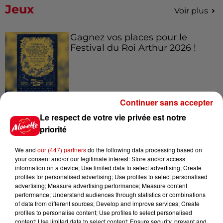
Jeux
Voir plus
Gagnez vos places pour le
Festival du Roi Arthur 2026 !
Continuer sans accepter
Gagnez vos entrées pour le
Musée du Sport Automobile au
Le respect de votre vie privée est notre
Mans !
priorité
We and
our (447) partners
do the following data processing based on
your consent and/or our legitimate interest: Store and/or access
information on a device; Use limited data to select advertising; Create
Alouette vous invite à
profiles for personalised advertising; Use profiles to select personalised
Futuroscope Xperiences !
advertising; Measure advertising performance; Measure content
performance; Understand audiences through statistics or combinations
of data from different sources; Develop and improve services; Create
profiles to personalise content; Use profiles to select personalised
content; Use limited data to select content; Ensure security, prevent and