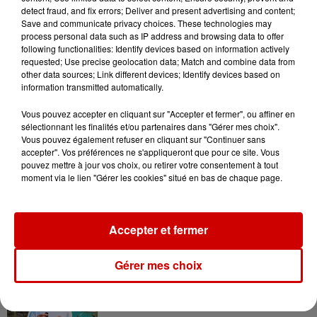
detect fraud, and fix errors; Deliver and present advertising and content;
Le Duel - Gagnez votre balade
Save and communicate privacy choices. These technologies may
en jet ski !
process personal data such as IP address and browsing data to offer
following functionalities: Identify devices based on information actively
requested; Use precise geolocation data; Match and combine data from
other data sources; Link different devices; Identify devices based on
information transmitted automatically.
Vous pouvez accepter en cliquant sur "Accepter et fermer", ou affiner en
sélectionnant les finalités et/ou partenaires dans "Gérer mes choix".
Podcasts
Vous pouvez également refuser en cliquant sur "Continuer sans
Voir plus
accepter". Vos préférences ne s'appliqueront que pour ce site. Vous
pouvez mettre à jour vos choix, ou retirer votre consentement à tout
moment via le lien "Gérer les cookies" situé en bas de chaque page.
Kelly Massol, figure
emblématique de
l'entrepreneuriat féminin
Accepter et fermer
Gérer mes choix
Aménager un school bus au
Canada et accueillir les bleus à
Boston,...