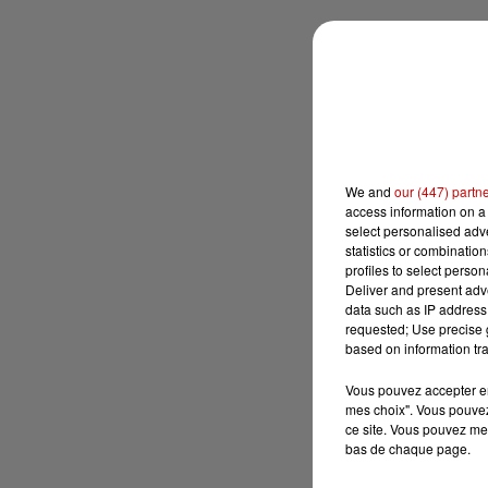
We and
our (447) partn
access information on a 
select personalised ad
statistics or combinatio
profiles to select person
Deliver and present adv
data such as IP address 
requested; Use precise g
based on information tra
Vous pouvez accepter en 
mes choix". Vous pouvez
ce site. Vous pouvez met
bas de chaque page.