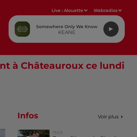
Live :
Alouette
Webradios
Somewhere Only We Know
KEANE
ant à Châteauroux ce lundi
Infos
Voir plus
7h03