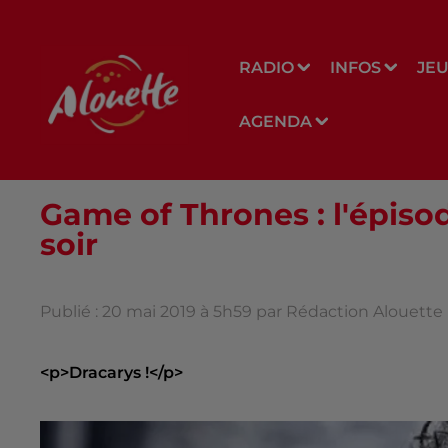
RADIO
INFOS
JE
AGENDA
Game of Thrones : l'épiso
soir
Publié : 20 mai 2019 à 5h59 par Rédaction Alouette