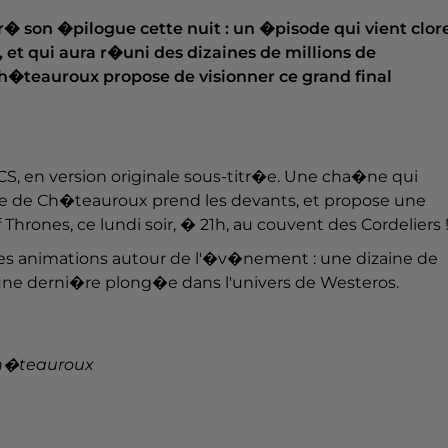
vr� son �pilogue cette nuit : un �pisode qui vient clor
et qui aura r�uni des dizaines de millions de
Ch�teauroux propose de visionner ce grand final
OCS, en version originale sous-titr�e. Une cha�ne qui
lle de Ch�teauroux prend les devants, et propose une
Thrones, ce lundi soir, � 21h, au couvent des Cordeliers 
 des animations autour de l'�v�nement : une dizaine de
une derni�re plong�e dans l'univers de Westeros.
 Ch�teauroux