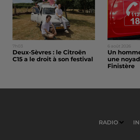
7h03
6 août 2026
Deux-Sèvres : le Citroën
Un homme
C15 a le droit à son festival
une noyad
Finistère
RADIO
I