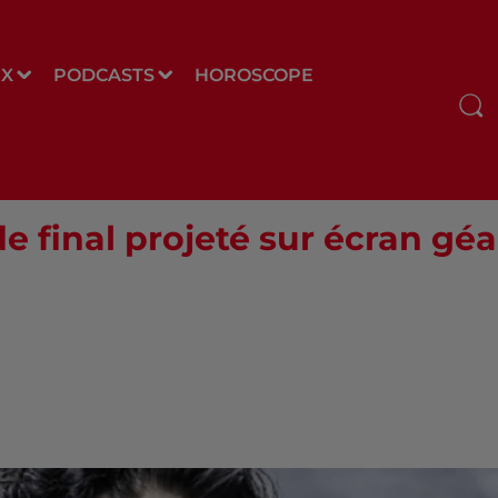
UX
PODCASTS
HOROSCOPE
de final projeté sur écran gé