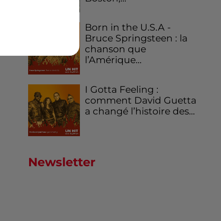
Born in the U.S.A -
Bruce Springsteen : la
chanson que
l’Amérique...
I Gotta Feeling :
comment David Guetta
a changé l’histoire des...
Newsletter