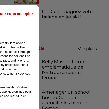
Le Duel - Gagnez votre
uer sans accepter
balade en jet ski !
erest: Store and/or
Podcasts
tising; Use profiles to
Voir plus
tand audiences through
personalise content; Use
 fraud, and fix errors;
Kelly Massol, figure
 may process personal
emblématique de
mation actively
l'entrepreneuriat
vices; Identify devices
féminin
rtenaires dans "Gérer
s'appliqueront que pour
Aménager un school
les cookies" situé en
bus au Canada et
accueillir les bleus à
Boston,...