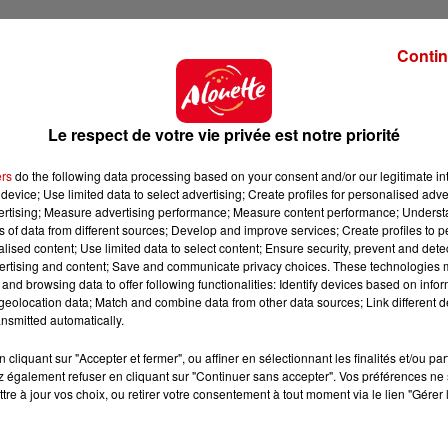
Contin
Le respect de votre vie privée est notre priorité
ers
do the following data processing based on your consent and/or our legitimate int
device; Use limited data to select advertising; Create profiles for personalised adver
vertising; Measure advertising performance; Measure content performance; Unders
ns of data from different sources; Develop and improve services; Create profiles to 
alised content; Use limited data to select content; Ensure security, prevent and detect
ertising and content; Save and communicate privacy choices. These technologies
and browsing data to offer following functionalities: Identify devices based on infor
eolocation data; Match and combine data from other data sources; Link different de
nsmitted automatically.
cliquant sur "Accepter et fermer", ou affiner en sélectionnant les finalités et/ou pa
 également refuser en cliquant sur "Continuer sans accepter". Vos préférences ne 
tre à jour vos choix, ou retirer votre consentement à tout moment via le lien "Gérer 