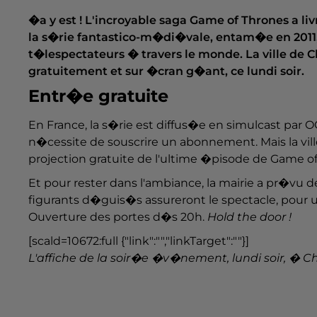
�a y est ! L'incroyable saga Game of Thrones a li
la s�rie fantastico-m�di�vale, entam�e en 2011, 
t�lespectateurs � travers le monde. La ville de 
gratuitement et sur �cran g�ant, ce lundi soir.
Entr�e gratuite
En France, la s�rie est diffus�e en simulcast par 
n�cessite de souscrire un abonnement. Mais la vi
projection gratuite de l'ultime �pisode de Game of 
Et pour rester dans l'ambiance, la mairie a pr�vu
figurants d�guis�s assureront le spectacle, pour 
Ouverture des portes d�s 20h.
Hold the door !
[scald=10672:full {"link":"","linkTarget":""}]
L'affiche de la soir�e �v�nement, lundi soir, �