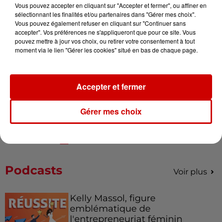
Vous pouvez accepter en cliquant sur "Accepter et fermer", ou affiner en
sélectionnant les finalités et/ou partenaires dans "Gérer mes choix".
Alouette vous invite à
Vous pouvez également refuser en cliquant sur "Continuer sans
Futuroscope Xperiences !
accepter". Vos préférences ne s'appliqueront que pour ce site. Vous
pouvez mettre à jour vos choix, ou retirer votre consentement à tout
moment via le lien "Gérer les cookies" situé en bas de chaque page.
Accepter et fermer
Le Duel - Gagnez votre balade
en jet ski !
Gérer mes choix
Podcasts
Voir plus
Kelly Massol, figure
emblématique de
l'entrepreneuriat féminin