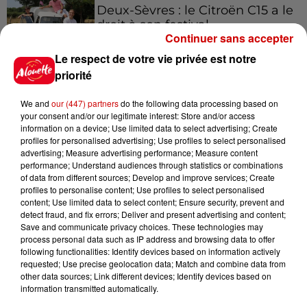
Deux-Sèvres : le Citroën C15 a le
droit à son festival
Continuer sans accepter
Le respect de votre vie privée est notre
priorité
We and
our (447) partners
do the following data processing based on
Jeux
Voir plus
your consent and/or our legitimate interest: Store and/or access
information on a device; Use limited data to select advertising; Create
profiles for personalised advertising; Use profiles to select personalised
Gagnez vos places pour le
advertising; Measure advertising performance; Measure content
performance; Understand audiences through statistics or combinations
Festival du Roi Arthur 2026 !
of data from different sources; Develop and improve services; Create
profiles to personalise content; Use profiles to select personalised
content; Use limited data to select content; Ensure security, prevent and
detect fraud, and fix errors; Deliver and present advertising and content;
Save and communicate privacy choices. These technologies may
process personal data such as IP address and browsing data to offer
Gagnez vos entrées pour le
following functionalities: Identify devices based on information actively
Musée du Sport Automobile au
requested; Use precise geolocation data; Match and combine data from
Mans !
other data sources; Link different devices; Identify devices based on
information transmitted automatically.