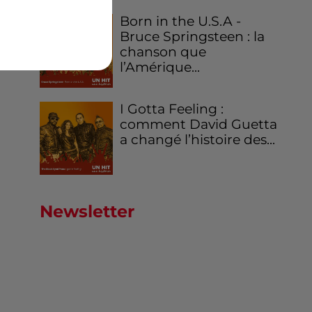
Born in the U.S.A -
Bruce Springsteen : la
chanson que
l’Amérique...
I Gotta Feeling :
comment David Guetta
a changé l’histoire des...
Newsletter