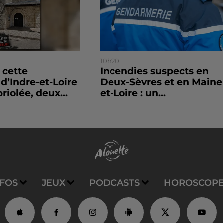
10h20
 cette
Incendies suspects en
’Indre-et-Loire
Deux-Sèvres et en Maine
riolée, deux...
et-Loire : un...
NFOS
JEUX
PODCASTS
HOROSCOP