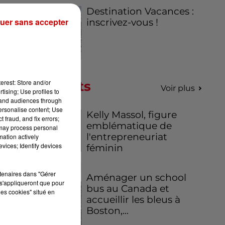
Destination Vacances :
in
uer sans accepter
inscrivez-vous !
ine
erest: Store and/or
Podcasts
Voir plus
tising; Use profiles to
tand audiences through
personalise content; Use
Kelly Massol, figure
 de
 fraud, and fix errors;
emblématique de
nes
 may process personal
l'entrepreneuriat
mation actively
vices; Identify devices
féminin
rtenaires dans "Gérer
Aménager un school
s'appliqueront que pour
bus au Canada et
les cookies" situé en
accueillir les bleus à
Boston,...