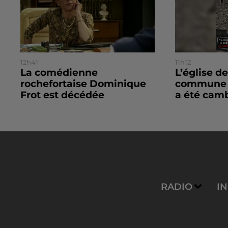
12h41
11h12
La comédienne
L’église de
rochefortaise Dominique
commune d
Frot est décédée
a été camb
RADIO
I