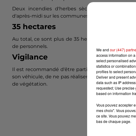
Deux incendies d'herbes sèches ont également 
d'après-midi sur les communes de Châteauponsac 
35 hectares
Au total, ce sont plus de 35 hectares qui ont brûl
de personnels.
We and
our (447) partn
access information on a 
Vigilance
select personalised ad
statistics or combinatio
Il est recommandé d'être particulièrement vigilant
profiles to select person
son véhicule, de ne pas réaliser de travaux de fau
Deliver and present adv
data such as IP address 
de végétation.
requested; Use precise g
based on information tra
Vous pouvez accepter en 
mes choix". Vous pouvez
ce site. Vous pouvez met
bas de chaque page.