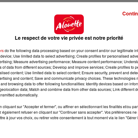
nécessité l'intervention des sapeurs-pompiers en f
Contin
et Saint-Léger-Magnazeix.
Le respect de votre vie privée est notre priorité
és hier en Haute-Vienne mobilisant plus d'une soixanta
ers
do the following data processing based on your consent and/or our legitimate int
device; Use limited data to select advertising; Create profiles for personalised adver
vertising; Measure advertising performance; Measure content performance; Unders
ns of data from different sources; Develop and improve services; Create profiles to 
 : de ne pas jeter de mégot de cigarette par la fenêtre
alised content; Use limited data to select content; Ensure security, prevent and detect
chages et de ne pas faire de barbecue à proximité de zo
ertising and content; Save and communicate privacy choices. These technologies
and browsing data to offer following functionalities: Identify devices based on infor
eolocation data; Match and combine data from other data sources; Link different de
nsmitted automatically.
cliquant sur "Accepter et fermer", ou affiner en sélectionnant les finalités et/ou pa
 également refuser en cliquant sur "Continuer sans accepter". Vos préférences ne 
tre à jour vos choix, ou retirer votre consentement à tout moment via le lien "Gérer 