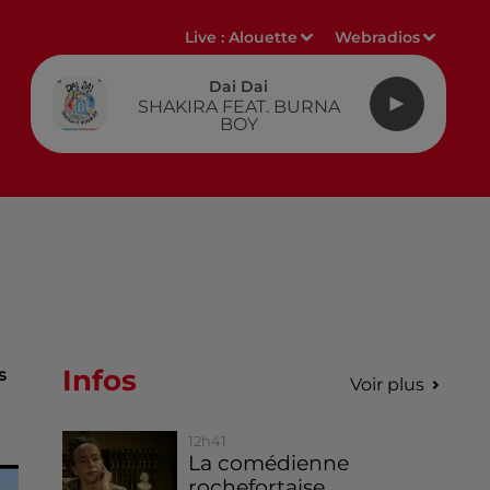
Live :
Alouette
Webradios
Dai Dai
SHAKIRA FEAT. BURNA
BOY
Infos
s
Voir plus
12h41
La comédienne
rochefortaise