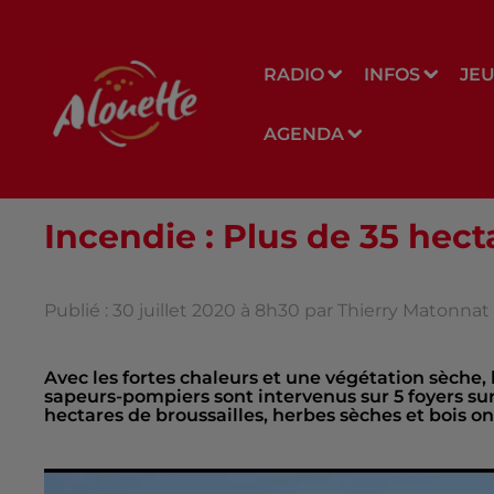
RADIO
INFOS
JE
AGENDA
Incendie : Plus de 35 hec
Publié : 30 juillet 2020 à 8h30 par Thierry Matonnat
Avec les fortes chaleurs et une végétation sèche, 
sapeurs-pompiers sont intervenus sur 5 foyers sur 
hectares de broussailles, herbes sèches et bois o