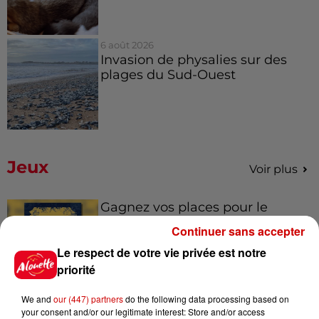
6 août 2026
Invasion de physalies sur des
plages du Sud-Ouest
Jeux
Voir plus
Gagnez vos places pour le
Festival du Roi Arthur 2026 !
Continuer sans accepter
Le respect de votre vie privée est notre
priorité
We and
our (447) partners
do the following data processing based on
Gagnez vos entrées pour le
your consent and/or our legitimate interest: Store and/or access
Musée du Sport Automobile au