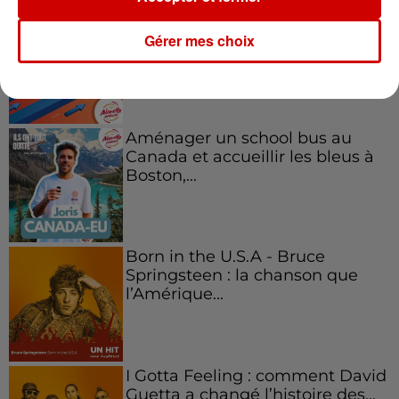
Kelly Massol, figure
emblématique de
Gérer mes choix
l'entrepreneuriat féminin
Aménager un school bus au
Canada et accueillir les bleus à
Boston,...
Born in the U.S.A - Bruce
Springsteen : la chanson que
l’Amérique...
I Gotta Feeling : comment David
Guetta a changé l’histoire des...