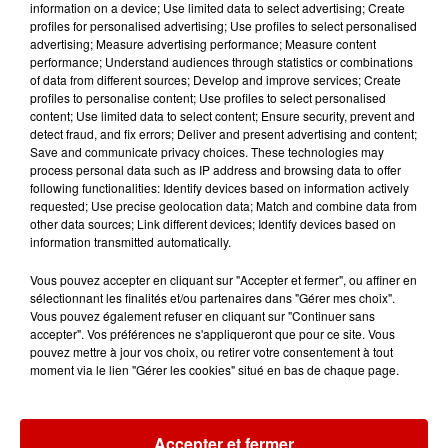
information on a device; Use limited data to select advertising; Create
Mans !
profiles for personalised advertising; Use profiles to select personalised
advertising; Measure advertising performance; Measure content
performance; Understand audiences through statistics or combinations
of data from different sources; Develop and improve services; Create
profiles to personalise content; Use profiles to select personalised
Alouette vous invite à
content; Use limited data to select content; Ensure security, prevent and
Futuroscope Xperiences !
detect fraud, and fix errors; Deliver and present advertising and content;
Save and communicate privacy choices. These technologies may
process personal data such as IP address and browsing data to offer
following functionalities: Identify devices based on information actively
requested; Use precise geolocation data; Match and combine data from
other data sources; Link different devices; Identify devices based on
Le Duel - Gagnez votre balade
information transmitted automatically.
en jet ski !
Vous pouvez accepter en cliquant sur "Accepter et fermer", ou affiner en
sélectionnant les finalités et/ou partenaires dans "Gérer mes choix".
Vous pouvez également refuser en cliquant sur "Continuer sans
accepter". Vos préférences ne s'appliqueront que pour ce site. Vous
pouvez mettre à jour vos choix, ou retirer votre consentement à tout
moment via le lien "Gérer les cookies" situé en bas de chaque page.
Podcasts
Voir plus
Accepter et fermer