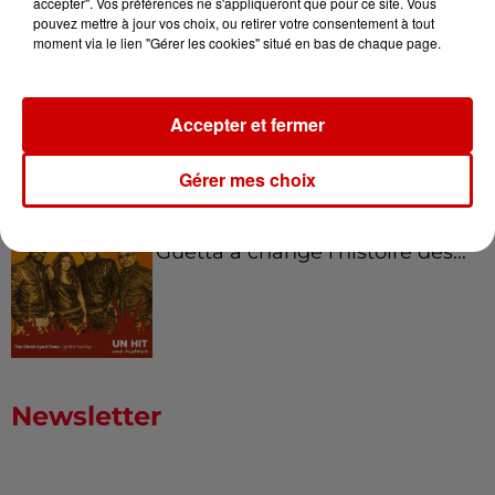
accepter". Vos préférences ne s'appliqueront que pour ce site. Vous
pouvez mettre à jour vos choix, ou retirer votre consentement à tout
moment via le lien "Gérer les cookies" situé en bas de chaque page.
Born in the U.S.A - Bruce
Springsteen : la chanson que
Accepter et fermer
l’Amérique...
Gérer mes choix
I Gotta Feeling : comment David
Guetta a changé l’histoire des...
Newsletter