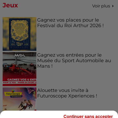
Jeux
Voir plus
Gagnez vos places pour le
Festival du Roi Arthur 2026 !
Gagnez vos entrées pour le
Musée du Sport Automobile au
Mans !
Alouette vous invite à
Futuroscope Xperiences !
Continuer sans accepter