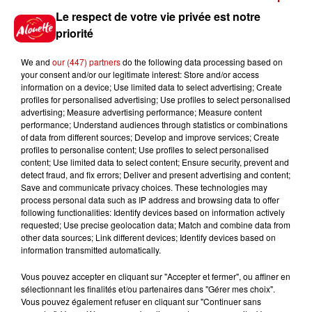
Le respect de votre vie privée est notre
Le Duel - Gagnez votre balade
priorité
en jet ski !
We and
our (447) partners
do the following data processing based on
your consent and/or our legitimate interest: Store and/or access
information on a device; Use limited data to select advertising; Create
profiles for personalised advertising; Use profiles to select personalised
advertising; Measure advertising performance; Measure content
performance; Understand audiences through statistics or combinations
Podcasts
of data from different sources; Develop and improve services; Create
Voir plus
profiles to personalise content; Use profiles to select personalised
content; Use limited data to select content; Ensure security, prevent and
detect fraud, and fix errors; Deliver and present advertising and content;
Kelly Massol, figure
Save and communicate privacy choices. These technologies may
emblématique de
process personal data such as IP address and browsing data to offer
l'entrepreneuriat féminin
following functionalities: Identify devices based on information actively
requested; Use precise geolocation data; Match and combine data from
other data sources; Link different devices; Identify devices based on
information transmitted automatically.
Aménager un school bus au
Vous pouvez accepter en cliquant sur "Accepter et fermer", ou affiner en
Canada et accueillir les bleus à
sélectionnant les finalités et/ou partenaires dans "Gérer mes choix".
Boston,...
Vous pouvez également refuser en cliquant sur "Continuer sans