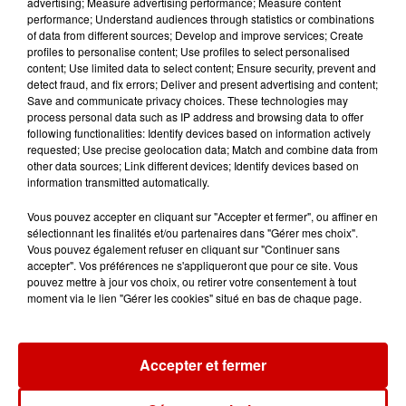
advertising; Measure advertising performance; Measure content
performance; Understand audiences through statistics or combinations
13h42
of data from different sources; Develop and improve services; Create
Aide carburant pour les "grands
profiles to personalise content; Use profiles to select personalised
rouleurs" : le délai pour la...
content; Use limited data to select content; Ensure security, prevent and
detect fraud, and fix errors; Deliver and present advertising and content;
Save and communicate privacy choices. These technologies may
process personal data such as IP address and browsing data to offer
following functionalities: Identify devices based on information actively
10h54
requested; Use precise geolocation data; Match and combine data from
Royan : elle tente d’écraser son
other data sources; Link different devices; Identify devices based on
information transmitted automatically.
ex-conjoint et dit regretter...
Vous pouvez accepter en cliquant sur "Accepter et fermer", ou affiner en
sélectionnant les finalités et/ou partenaires dans "Gérer mes choix".
Vous pouvez également refuser en cliquant sur "Continuer sans
accepter". Vos préférences ne s'appliqueront que pour ce site. Vous
9h45
pouvez mettre à jour vos choix, ou retirer votre consentement à tout
Cambriolages : plus de 18 000
moment via le lien "Gérer les cookies" situé en bas de chaque page.
logements visités en juillet 2026,
en...
Accepter et fermer
7 août 2026