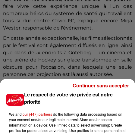
faire vivre cette expérience unique à l'un des
nombreux héros du système de santé qui travaillent
tous si dur contre Covid-19", explique encore Mirja
Wester, responsable de l'événement.
En cette année exceptionnelle, les films sélectionnés
par le festival sont également diffusés en ligne, ainsi
que dans deux endroits à Göteborg -- un cinéma et
une arène de hockey sur glace transformée en salle
obscure pour l'occasion, dans lesquels une seule
personne par projection est là aussi autorisée.
L'opportunité de vivre une expérience nouvelle
Continuer sans accepter
d'après Jonas Holmberg :"la façon dont nous
Le respect de votre vie privée est notre
consommons les films change la façon dont nous les
priorité
vivons".
We and
our (447) partners
do the following data processing based on
(avec AFP)
your consent and/or our legitimate interest: Store and/or access
information on a device; Use limited data to select advertising; Create
Infos
Voir plus
profiles for personalised advertising; Use profiles to select personalised