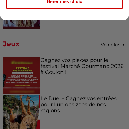
Pape Léon XIV en France : quel
Gérer mes choix
est son programme ?
Jeux
Voir plus
Gagnez vos places pour le
festival Marché Gourmand 2026
à Coulon !
Le Duel - Gagnez vos entrées
pour l'un des zoos de nos
régions !