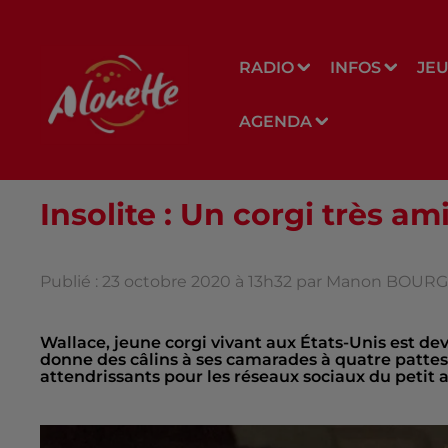
RADIO
INFOS
JE
AGENDA
Insolite : Un corgi très ami
Publié : 23 octobre 2020 à 13h32 par Manon BOUR
Wallace, jeune corgi vivant aux États-Unis est dev
donne des câlins à ses camarades à quatre pattes dè
attendrissants pour les réseaux sociaux du petit 