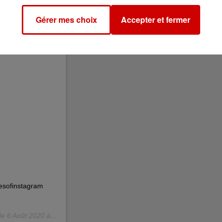
Gérer mes choix
Accepter et fermer
anesofinstagram
le
6 Août 2020 à 9 :26 PDT