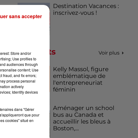
Destination Vacances :
inscrivez-vous !
uer sans accepter
Podcasts
Voir plus
erest: Store and/or
tising; Use profiles to
tand audiences through
Kelly Massol, figure
personalise content; Use
emblématique de
 fraud, and fix errors;
 may process personal
l'entrepreneuriat
mation actively
féminin
vices; Identify devices
ise
Aménager un school
rtenaires dans "Gérer
bus au Canada et
ose
s'appliqueront que pour
les cookies" situé en
accueillir les bleus à
Boston,...