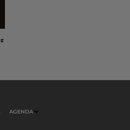
ez
E
AGENDA