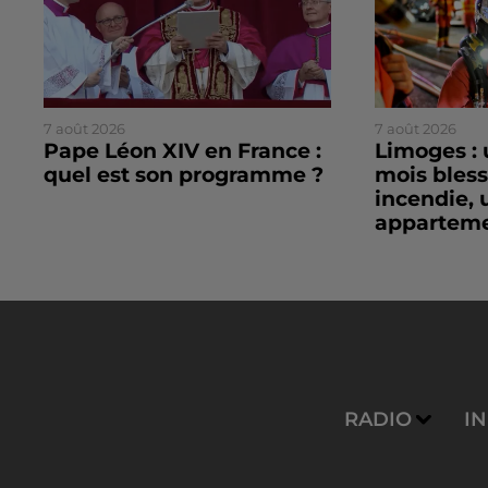
7 août 2026
7 août 2026
Pape Léon XIV en France :
Limoges : 
quel est son programme ?
mois bles
incendie, 
apparteme
RADIO
I