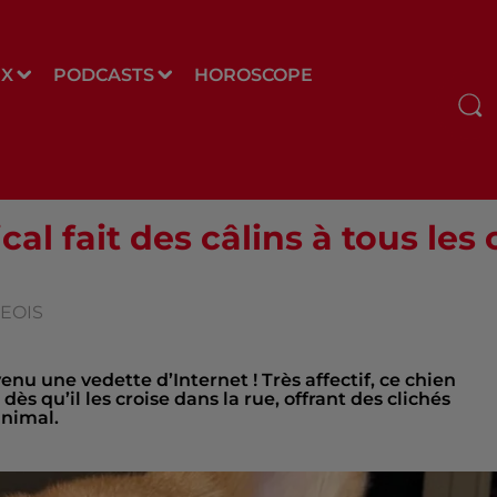
UX
PODCASTS
HOROSCOPE
cal fait des câlins à tous les 
GEOIS
enu une vedette d’Internet ! Très affectif, ce chien
s qu’il les croise dans la rue, offrant des clichés
animal.