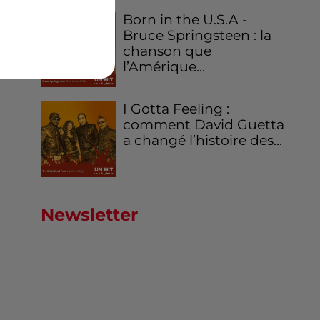
Born in the U.S.A -
Bruce Springsteen : la
chanson que
l’Amérique...
I Gotta Feeling :
comment David Guetta
a changé l’histoire des...
Newsletter