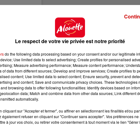
Contin
Le respect de votre vie privée est notre priorité
crazycorgi
ers
do the following data processing based on your consent and/or our legitimate int
device; Use limited data to select advertising; Create profiles for personalised adver
addiction
vertising; Measure advertising performance; Measure content performance; Unders
ns of data from different sources; Develop and improve services; Create profiles to 
alised content; Use limited data to select content; Ensure security, prevent and detect
le
12 Oct. 2020 à 5 :42 PDT
ertising and content; Save and communicate privacy choices. These technologies
and browsing data to offer following functionalities: Identify devices based on infor
eolocation data; Match and combine data from other data sources; Link different de
pour Wallace
nsmitted automatically.
 faire ce qui s’apparente à un câlin aux chiens qu’il cro
cliquant sur "Accepter et fermer", ou affiner en sélectionnant les finalités et/ou pa
lus petits ou grands que lui, chacun a le droit à sa d
 également refuser en cliquant sur "Continuer sans accepter". Vos préférences ne 
tre à jour vos choix, ou retirer votre consentement à tout moment via le lien "Gérer 
nne également des bisous aux personnes qu’il rencontre.
oeur des passants et internautes.