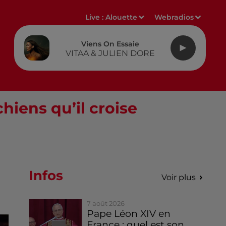
Live :
Alouette
Webradios
Viens On Essaie
VITAA & JULIEN DORE
chiens qu’il croise
Infos
Voir plus
7 août 2026
Pape Léon XIV en
France : quel est son