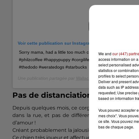
Voir cette publication sur Instagram
Sorry mama, had a little too much coffee this morning!  #
We and
our (447) partn
access information on a 
#philzcoffee #happypuppy #corgilife #instagrampups #puppy.
select personalised ad
#thedodo #weratedogs #starbucks
statistics or combinatio
profiles to select person
Une publication partagée par
Wallace
(@iamwallacethecorgi) 
Deliver and present adv
data such as IP address 
requested; Use precise g
Pas de distanciations sociales 
based on information tra
Depuis quelques mois, ce corgi a pris l’habitude de
Vous pouvez accepter en 
dans la rue, et pas de différences qu’ils soient p
mes choix". Vous pouvez
ce site. Vous pouvez met
d’amour !
bas de chaque page.
Créant probablement la jalousie des maîtres, il do
Ce chien très joueur et affectueux fait fondre le c