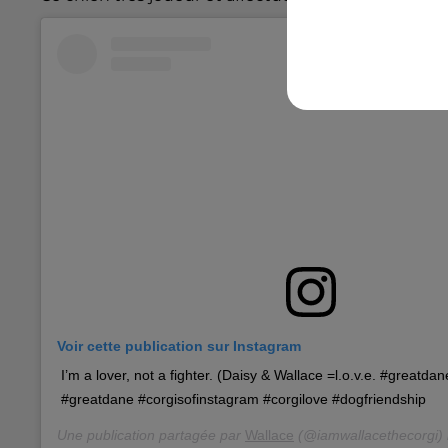
Voir cette publication sur Instagram
I’m a lover, not a fighter. (Daisy & Wallace =l.o.v.e. #greatd
#greatdane #corgisofinstagram #corgilove #dogfriendship
Une publication partagée par
Wallace
(@iamwallacethecorgi) 