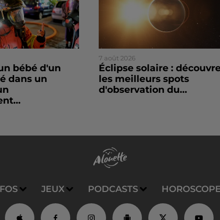
7 août 2026
un bébé d'un
Éclipse solaire : découvr
sé dans un
les meilleurs spots
un
d'observation du...
nt...
NFOS
JEUX
PODCASTS
HOROSCOP