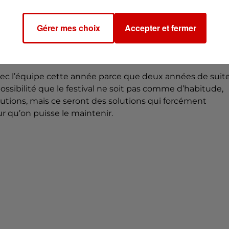
’aura pas les mêmes recettes, donc pas les mêmes
important pour nous d’avoir les informations sur
Gérer mes choix
Accepter et fermer
réussir à mettre en place des événements adaptés et
edémarrer pleinement, je l’espère, en 2022.
veau cette année ?
vec l’équipe cette année parce que deux années de suit
possibilité que le festival ne soit pas comme d’habitude,
utions, mais ce seront des solutions qui forcément
 qu’on puisse le maintenir.