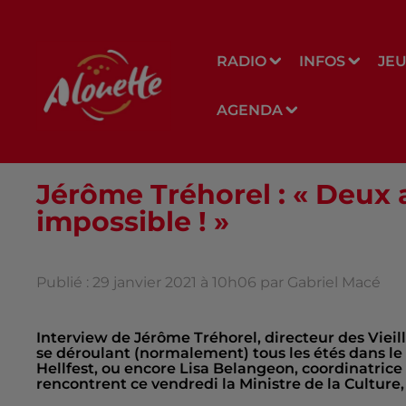
RADIO
INFOS
JE
AGENDA
Jérôme Tréhorel : « Deux a
impossible ! »
Publié : 29 janvier 2021 à 10h06 par Gabriel Macé
Interview de Jérôme Tréhorel, directeur des Vieill
se déroulant (normalement) tous les étés dans le
Hellfest, ou encore Lisa Belangeon, coordinatrice 
rencontrent ce vendredi la Ministre de la Culture