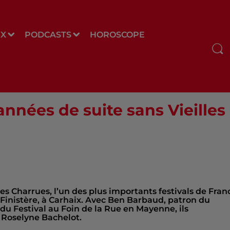
UX
PODCASTS
HOROSCOPE
nnées de suite sans Vieilles 
es Charrues, l’un des plus importants festivals de Fran
 Finistère, à Carhaix. Avec Ben Barbaud, patron du
du Festival au Foin de la Rue en Mayenne, ils
, Roselyne Bachelot.