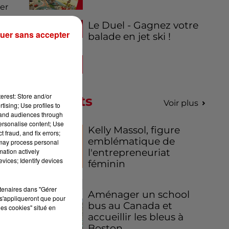
éer
Le Duel - Gagnez votre
uer sans accepter
balade en jet ski !
in
t
erest: Store and/or
Podcasts
Voir plus
tising; Use profiles to
tand audiences through
personalise content; Use
Kelly Massol, figure
 fraud, and fix errors;
emblématique de
 may process personal
mation actively
l'entrepreneuriat
vices; Identify devices
féminin
rtenaires dans "Gérer
Aménager un school
s'appliqueront que pour
bus au Canada et
les cookies" situé en
accueillir les bleus à
Boston,...