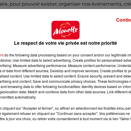
aire, pour pouvoir exister, organiser nos événements, cr
imer nos territoires.
Contin
 tenue de votre festival cet été/?
. Obligatoire parce que derrière on engage davantage
ie et les partenaires, on n’a pas de subventions. Donc, tout
Le respect de votre vie privée est notre priorité
t à notre charge à 100%, c’est aussi pour ça qu’on a beso
tions à faire. Par exemple, si on est sur des jauges qui son
ers
do the following data processing based on your consent and/or our legitimate int
c’est aussi de ça dont il va falloir discuter avec la
device; Use limited data to select advertising; Create profiles for personalised adver
vertising; Measure advertising performance; Measure content performance; Unders
olutions ensemble pour pouvoir jouer l’été prochain/!
ns of data from different sources; Develop and improve services; Create profiles to 
t avec tout ce qu’il se passe actuellement/?
alised content; Use limited data to select content; Ensure security, prevent and detect
ertising and content; Save and communicate privacy choices. These technologies
c’est sûr, c’est la vaccination. Le nombre de personnes
and browsing data to offer following functionalities: Identify devices based on infor
eolocation data; Match and combine data from other data sources; Link different de
une incidence bénéfique sur la tenue du festival l’été
nsmitted automatically.
cliquant sur "Accepter et fermer", ou affiner en sélectionnant les finalités et/ou pa
esoin ?
 également refuser en cliquant sur "Continuer sans accepter". Vos préférences ne 
tre à jour vos choix, ou retirer votre consentement à tout moment via le lien "Gérer 
bout, ça va complexifier les choses. C’est clairement un
roposer ou nous imposer, il y aura forcément des