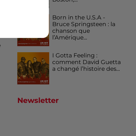
Born in the U.S.A -
Bruce Springsteen : la
chanson que
l’Amérique...
e
I Gotta Feeling :
comment David Guetta
a changé l’histoire des...
Newsletter