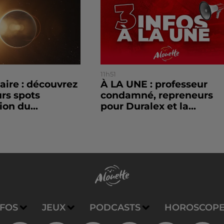
11h51
laire : découvrez
À LA UNE : professeur
urs spots
condamné, repreneurs
ion du...
pour Duralex et la...
NFOS
JEUX
PODCASTS
HOROSCOP