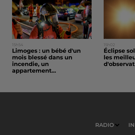
15h54
15h02
Limoges : un bébé d'un
Éclipse so
mois blessé dans un
les meille
incendie, un
d'observat
appartement...
RADIO
I