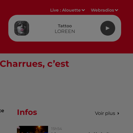
Live :
Alouette
Webradios
Tattoo
LOREEN
Charrues, c’est
Infos
ce
Voir plus
15h54