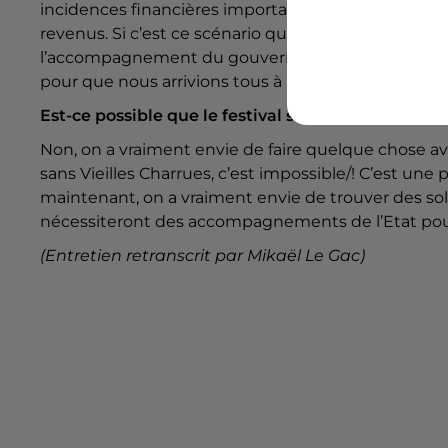
incidences financières importantes parce qu’on n
revenus. Si c’est ce scénario qui se dessine, c’est 
l’accompagnement du gouvernement pour pouvoir 
pour que nous arrivions tous à l’équilibre afin de r
Est-ce possible que le festival soit reporté à nou
Non, on a vraiment envie de faire quelque chose a
sans Vieilles Charrues, c’est impossible/! C’est une 
maintenant, on a vraiment envie de trouver des sol
nécessiteront des accompagnements de l’Etat pour
(Entretien retranscrit par Mikaël Le Gac)