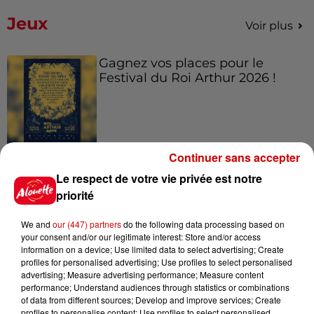
Jeux
Voir plus
Gagnez vos places pour le
Festival du Roi Arthur 2026 !
Gagnez vos entrées pour le
Continuer sans accepter
Musée du Sport Automobile au
Le respect de votre vie privée est notre
Mans !
priorité
We and
our (447) partners
do the following data processing based on
your consent and/or our legitimate interest: Store and/or access
Alouette vous invite à
information on a device; Use limited data to select advertising; Create
profiles for personalised advertising; Use profiles to select personalised
Futuroscope Xperiences !
advertising; Measure advertising performance; Measure content
performance; Understand audiences through statistics or combinations
of data from different sources; Develop and improve services; Create
profiles to personalise content; Use profiles to select personalised