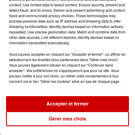
content; Use limited data to select content; Ensure security, prevent and
detect fraud, and fix errors; Deliver and present advertising and content;
Le Duel - Gagnez votre balade
Save and communicate privacy choices. These technologies may
en jet ski !
process personal data such as IP address and browsing data to offer
following functionalities: Identify devices based on information actively
requested; Use precise geolocation data; Match and combine data from
other data sources; Link different devices; Identify devices based on
information transmitted automatically.
Vous pouvez accepter en cliquant sur "Accepter et fermer", ou affiner en
sélectionnant les finalités et/ou partenaires dans "Gérer mes choix".
Podcasts
Voir plus
Vous pouvez également refuser en cliquant sur "Continuer sans
accepter". Vos préférences ne s'appliqueront que pour ce site. Vous
pouvez mettre à jour vos choix, ou retirer votre consentement à tout
Kelly Massol, figure
moment via le lien "Gérer les cookies" situé en bas de chaque page.
emblématique de
l'entrepreneuriat féminin
Accepter et fermer
Gérer mes choix
Aménager un school bus au
Canada et accueillir les bleus à
Boston,...