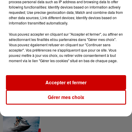
process personal data such as IP address and browsing data to offer
following functionalities: Identify devices based on information actively
requested; Use precise geolocation data; Match and combine data from
other data sources; Link different devices; Identify devices based on
information transmitted automatically.
Gagnez vos entrées pour le
Musée du Sport Automobile au
Vous pouvez accepter en cliquant sur "Accepter et fermer", ou affiner en
sélectionnant les finalités et/ou partenaires dans "Gérer mes choix".
Mans !
Vous pouvez également refuser en cliquant sur "Continuer sans
accepter". Vos préférences ne s'appliqueront que pour ce site. Vous
pouvez mettre à jour vos choix, ou retirer votre consentement à tout
moment via le lien "Gérer les cookies" situé en bas de chaque page.
Alouette vous invite à
Futuroscope Xperiences !
Accepter et fermer
Gérer mes choix
Le Duel - Gagnez votre balade
en jet ski !