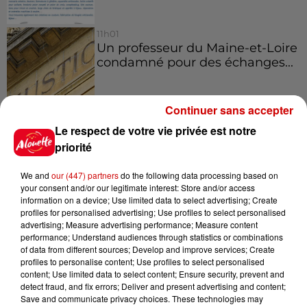
11h01
Un professeur du Maine-et-Loire
condamné pour des échanges...
Continuer sans accepter
10h10
Le respect de votre vie privée est notre
Duralex : trois repreneurs
priorité
potentiels
We and
our (447) partners
do the following data processing based on
your consent and/or our legitimate interest: Store and/or access
information on a device; Use limited data to select advertising; Create
profiles for personalised advertising; Use profiles to select personalised
advertising; Measure advertising performance; Measure content
performance; Understand audiences through statistics or combinations
Jeux
Voir plus
of data from different sources; Develop and improve services; Create
profiles to personalise content; Use profiles to select personalised
content; Use limited data to select content; Ensure security, prevent and
Gagnez vos places pour le
detect fraud, and fix errors; Deliver and present advertising and content;
Festival du Roi Arthur 2026 !
Save and communicate privacy choices. These technologies may