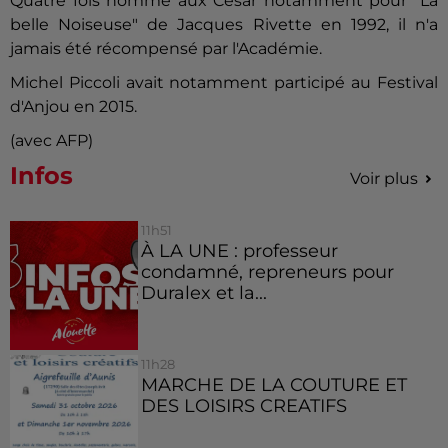
Quatre fois nommé aux César notamment pour "La
belle Noiseuse" de Jacques Rivette en 1992, il n'a
jamais été récompensé par l'Académie.
Michel Piccoli avait notamment participé au Festival
d'Anjou en 2015.
(avec AFP)
Infos
Voir plus
11h51
À LA UNE : professeur
condamné, repreneurs pour
Duralex et la...
11h28
MARCHE DE LA COUTURE ET
DES LOISIRS CREATIFS