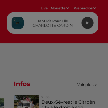
Live :
Alouette
Webradios
Tant Pis Pour Elle
CHARLOTTE CARDIN
Infos
s
Voir plus
7h03
Deux-Sèvres : le Citroën
C15 a le droit à son