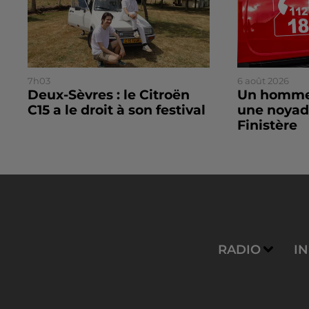
7h03
6 août 2026
Deux-Sèvres : le Citroën
Un homme
C15 a le droit à son festival
une noyad
Finistère
RADIO
I