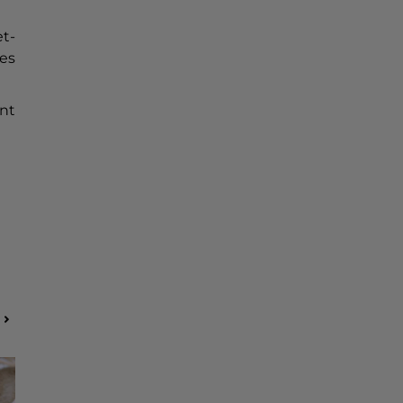
t-
tes
ont