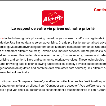
aire.
Contin
rre mondiale ont été découvertes avant d’être prises 
e sur les routes départementales 158 et 271. La liaison 
Le respect de votre vie privée est notre priorité
été rouverte à la circulation jeudi matin.
ers
do the following data processing based on your consent and/or our legitimate int
device; Use limited data to select advertising; Create profiles for personalised adver
vertising; Measure advertising performance; Measure content performance; Unders
ns of data from different sources; Develop and improve services; Create profiles to 
alised content; Use limited data to select content; Ensure security, prevent and detect
ertising and content; Save and communicate privacy choices. These technologies
and browsing data to offer following functionalities: Identify devices based on infor
eolocation data; Match and combine data from other data sources; Link different de
nsmitted automatically.
cliquant sur "Accepter et fermer", ou affiner en sélectionnant les finalités et/ou pa
 également refuser en cliquant sur "Continuer sans accepter". Vos préférences ne 
tre à jour vos choix, ou retirer votre consentement à tout moment via le lien "Gérer 