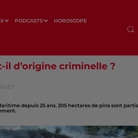
UX
PODCASTS
HOROSCOPE
il d’origine criminelle ?
 DOUET
aritime depuis 25 ans. 205 hectares de pins sont parti
ement.