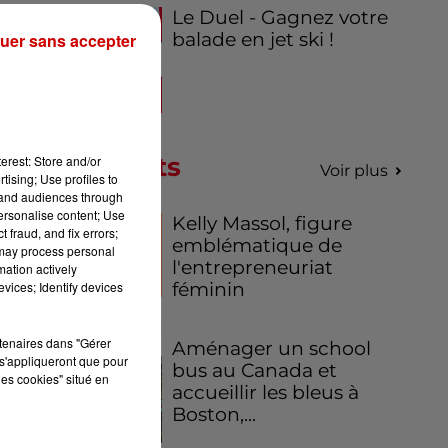
Le Duel - Gagnez votre
balade en jet ski !
uer sans accepter
en
TGV
Podcasts
erest: Store and/or
Voir plus
tising; Use profiles to
tand audiences through
personalise content; Use
Kelly Massol, figure
 fraud, and fix errors;
emblématique de
 may process personal
l'entrepreneuriat
mation actively
féminin
vices; Identify devices
rtenaires dans "Gérer
Aménager un school
s'appliqueront que pour
bus au Canada et
les cookies" situé en
accueillir les bleus à
Boston,...