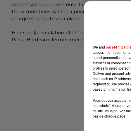
dans le secteur où se trouvait un ancien camp milit
Deux munitions datant a priori de la Seconde gue
charge et détruites sur place.
Hier soir, la circulation était toujours interrompu
Paris - Bordeaux, fermée mercredi par précaution, a 
We and
our (447) partn
access information on a 
select personalised ad
statistics or combinatio
profiles to select person
Deliver and present adv
data such as IP address 
requested; Use precise g
based on information tra
Vous pouvez accepter en 
mes choix". Vous pouvez
ce site. Vous pouvez met
bas de chaque page.