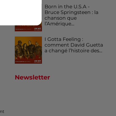
Born in the U.S.A -
Bruce Springsteen : la
chanson que
l’Amérique...
I Gotta Feeling :
comment David Guetta
a changé l’histoire des...
Newsletter
ont