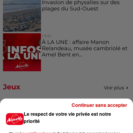
Invasion de physalies sur des
plages du Sud-Ouest
11h51
À LA UNE : affaire Manon
Relandeau, musée cambriolé et
Amel Bent en...
Jeux
Voir plus
Gagnez vos places pour le
Continuer sans accepter
Festival du Roi Arthur 2026 !
Le respect de votre vie privée est notre
priorité