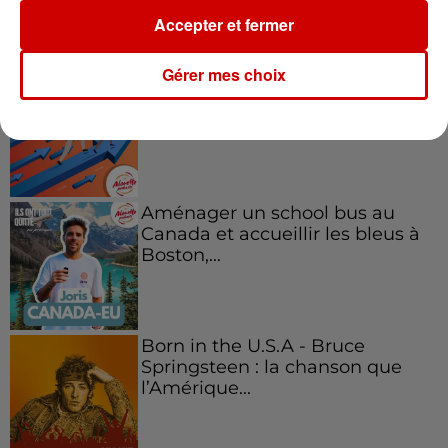
Podcasts
Accepter et fermer
Voir plus
Gérer mes choix
Kelly Massol, figure
emblématique de
l'entrepreneuriat féminin
Aménager un school bus au
Canada et accueillir les bleus à
Boston,...
Born in the U.S.A - Bruce
Springsteen : la chanson que
l’Amérique...