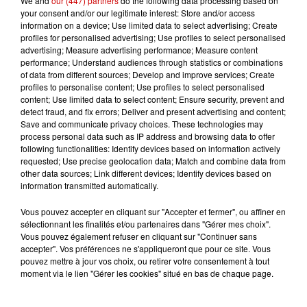
We and
our (447) partners
do the following data processing based on
your consent and/or our legitimate interest: Store and/or access
Gagnez vos entrées pour le
information on a device; Use limited data to select advertising; Create
Musée du Sport Automobile au
profiles for personalised advertising; Use profiles to select personalised
advertising; Measure advertising performance; Measure content
Mans !
performance; Understand audiences through statistics or combinations
of data from different sources; Develop and improve services; Create
profiles to personalise content; Use profiles to select personalised
content; Use limited data to select content; Ensure security, prevent and
detect fraud, and fix errors; Deliver and present advertising and content;
Alouette vous invite à
Save and communicate privacy choices. These technologies may
Futuroscope Xperiences !
process personal data such as IP address and browsing data to offer
following functionalities: Identify devices based on information actively
requested; Use precise geolocation data; Match and combine data from
other data sources; Link different devices; Identify devices based on
information transmitted automatically.
Le Duel - Gagnez votre balade
Vous pouvez accepter en cliquant sur "Accepter et fermer", ou affiner en
en jet ski !
sélectionnant les finalités et/ou partenaires dans "Gérer mes choix".
Vous pouvez également refuser en cliquant sur "Continuer sans
accepter". Vos préférences ne s'appliqueront que pour ce site. Vous
pouvez mettre à jour vos choix, ou retirer votre consentement à tout
moment via le lien "Gérer les cookies" situé en bas de chaque page.