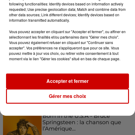
following functionalities: Identify devices based on information actively
requested; Use precise geolocation data; Match and combine data from
other data sources; Link different devices; Identify devices based on
Podcasts
Voir plus
information transmitted automatically.
Vous pouvez accepter en cliquant sur "Accepter et fermer", ou affiner en
Kelly Massol, figure
sélectionnant les finalités et/ou partenaires dans "Gérer mes choix".
emblématique de
Vous pouvez également refuser en cliquant sur "Continuer sans
l'entrepreneuriat féminin
accepter". Vos préférences ne s'appliqueront que pour ce site. Vous
pouvez mettre à jour vos choix, ou retirer votre consentement à tout
moment via le lien "Gérer les cookies" situé en bas de chaque page.
Aménager un school bus au
Accepter et fermer
Canada et accueillir les bleus à
Boston,...
Gérer mes choix
Born in the U.S.A - Bruce
Springsteen : la chanson que
l’Amérique...