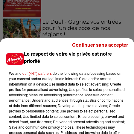
Le Duel - Gagnez vos entrées
pour l'un des zoos de nos
régions !
Continuer sans accepter
Le respect de votre vie privée est notre
priorité
Destination Vacances - Gagnez
votre séjour en famille au cœur
We and
our (447) partners
do the following data processing based on
de la...
your consent and/or our legitimate interest: Store and/or access
information on a device; Use limited data to select advertising; Create
profiles for personalised advertising; Use profiles to select personalised
advertising; Measure advertising performance; Measure content
performance; Understand audiences through statistics or combinations
Destination Vacances : inscrivez-
of data from different sources; Develop and improve services; Create
vous !
profiles to personalise content; Use profiles to select personalised
content; Use limited data to select content; Ensure security, prevent and
detect fraud, and fix errors; Deliver and present advertising and content;
Save and communicate privacy choices. These technologies may
process personal data such as IP address and browsing data to offer