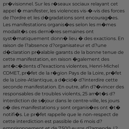
pr�visionnel. Sur les r�seaux sociaux relayant cet
appel � manifester, les violences vis-�-vis des forces
de l?ordre et les d�gradations sont encourag�es.
Les manifestations organis�es selon les m�mes
modalit�s ces derni�res semaines ont
syst�matiquement donn� lieu � des exactions. En
raison de l?absence d?organisateur et d?une
d�claration pr�alable garants de la bonne tenue de
cette manifestation, en raison �galement des
ant�c�dents d?exactions violentes, Henri-Michel
COMET, pr�fet de la r�gion Pays de la Loire, pr�fet
de la Loire-Atlantique, a d�cid� d?interdire cette
seconde manifestation. En outre, afin d?�vincer des
responsables de troubles violents, 25 arr�t�s d?
interdiction de s�jour dans le centre-ville, les jours
o� des manifestations y sont organis�es ont �t�
notifi�s. Le pr�fet rappelle que le non-respect de
cette interdiction est passible de 6 mois d?
emprisonnement et de 7.500 euros d?amende. L?