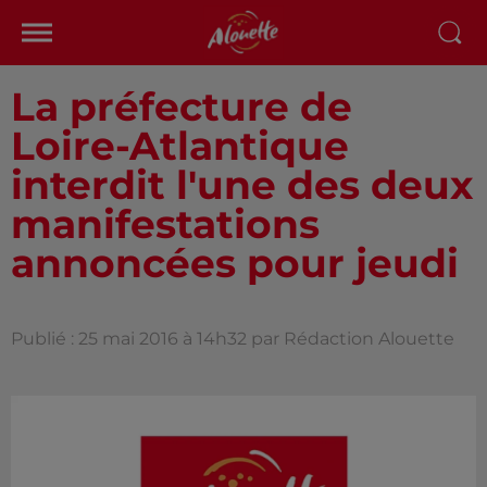
La préfecture de
Loire-Atlantique
interdit l'une des deux
manifestations
annoncées pour jeudi
Publié : 25 mai 2016 à 14h32 par Rédaction Alouette