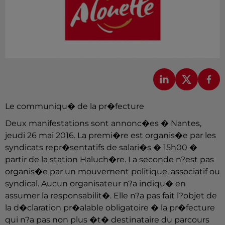
Le communiqu� de la pr�fecture
Deux manifestations sont annonc�es � Nantes,
jeudi 26 mai 2016. La premi�re est organis�e par les
syndicats repr�sentatifs de salari�s � 15h00 �
partir de la station Haluch�re. La seconde n?est pas
organis�e par un mouvement politique, associatif ou
syndical. Aucun organisateur n?a indiqu� en
assumer la responsabilit�. Elle n?a pas fait l?objet de
la d�claration pr�alable obligatoire � la pr�fecture
qui n?a pas non plus �t� destinataire du parcours