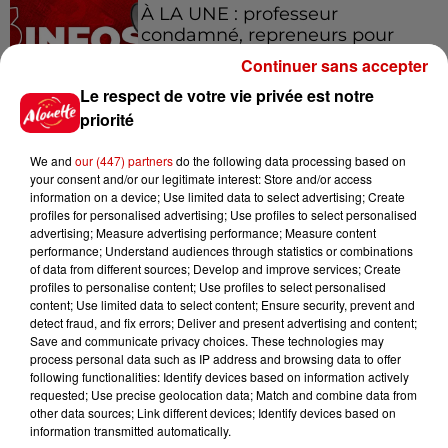
À LA UNE : professeur
condamné, repreneurs pour
Duralex et la...
Continuer sans accepter
Le respect de votre vie privée est notre
priorité
Jeux
We and
our (447) partners
do the following data processing based on
Voir plus
your consent and/or our legitimate interest: Store and/or access
information on a device; Use limited data to select advertising; Create
profiles for personalised advertising; Use profiles to select personalised
Gagnez vos places pour le
advertising; Measure advertising performance; Measure content
festival Marché Gourmand 2026
performance; Understand audiences through statistics or combinations
à Coulon !
of data from different sources; Develop and improve services; Create
profiles to personalise content; Use profiles to select personalised
content; Use limited data to select content; Ensure security, prevent and
detect fraud, and fix errors; Deliver and present advertising and content;
Save and communicate privacy choices. These technologies may
Le Duel - Gagnez vos entrées
process personal data such as IP address and browsing data to offer
pour l'un des zoos de nos
following functionalities: Identify devices based on information actively
régions !
requested; Use precise geolocation data; Match and combine data from
other data sources; Link different devices; Identify devices based on
information transmitted automatically.