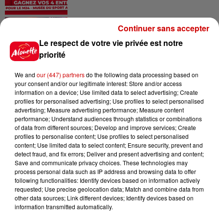
Alouette vous invite à
Continuer sans accepter
Futuroscope Xperiences !
Le respect de votre vie privée est notre
priorité
We and
our (447) partners
do the following data processing based on
your consent and/or our legitimate interest: Store and/or access
Le Duel - Gagnez votre balade
information on a device; Use limited data to select advertising; Create
en jet ski !
profiles for personalised advertising; Use profiles to select personalised
advertising; Measure advertising performance; Measure content
performance; Understand audiences through statistics or combinations
of data from different sources; Develop and improve services; Create
profiles to personalise content; Use profiles to select personalised
content; Use limited data to select content; Ensure security, prevent and
detect fraud, and fix errors; Deliver and present advertising and content;
Save and communicate privacy choices. These technologies may
Podcasts
process personal data such as IP address and browsing data to offer
Voir plus
following functionalities: Identify devices based on information actively
requested; Use precise geolocation data; Match and combine data from
Kelly Massol, figure
other data sources; Link different devices; Identify devices based on
information transmitted automatically.
emblématique de
l'entrepreneuriat féminin