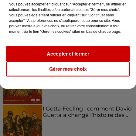
Vous pouvez accepter en cliquant sur "Accepter et fermer", ou affiner en
sélectionnant les finalités et/ou partenaires dans "Gérer mes choix".
Vous pouvez également refuser en cliquant sur "Continuer sans
accepter". Vos préférences ne s'appliqueront que pour ce site. Vous
pouvez mettre à jour vos choix, ou retirer votre consentement à tout
Aménager un school bus au
moment via le lien "Gérer les cookies" situé en bas de chaque page.
Canada et accueillir les bleus à
Boston,...
Accepter et fermer
Born in the U.S.A - Bruce
Gérer mes choix
Springsteen : la chanson que
l’Amérique...
I Gotta Feeling : comment David
Guetta a changé l’histoire des...