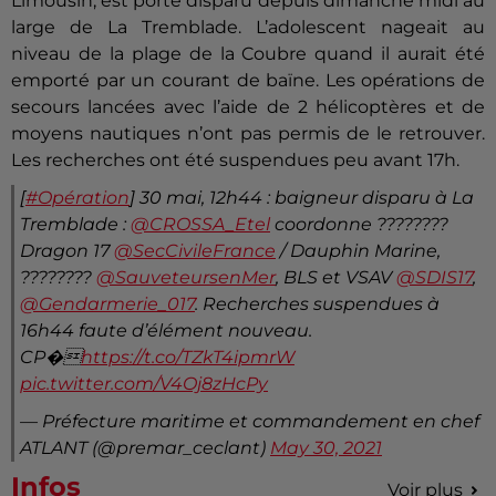
Limousin, est porté disparu depuis dimanche midi au
large de La Tremblade. L’adolescent nageait au
niveau de la plage de la Coubre quand il aurait été
emporté par un courant de baïne. Les opérations de
secours lancées avec l’aide de 2 hélicoptères et de
moyens nautiques n’ont pas permis de le retrouver.
Les recherches ont été suspendues peu avant 17h.
[
#Opération
] 30 mai, 12h44 : baigneur disparu à La
Tremblade :
@CROSSA_Etel
coordonne ????????
Dragon 17
@SecCivileFrance
/ Dauphin Marine,
????????
@SauveteursenMer
, BLS et VSAV
@SDIS17
,
@Gendarmerie_017
. Recherches suspendues à
16h44 faute d’élément nouveau.
CP�
https://t.co/TZkT4ipmrW
pic.twitter.com/V4Oj8zHcPy
— Préfecture maritime et commandement en chef
ATLANT (@premar_ceclant)
May 30, 2021
Infos
Voir plus