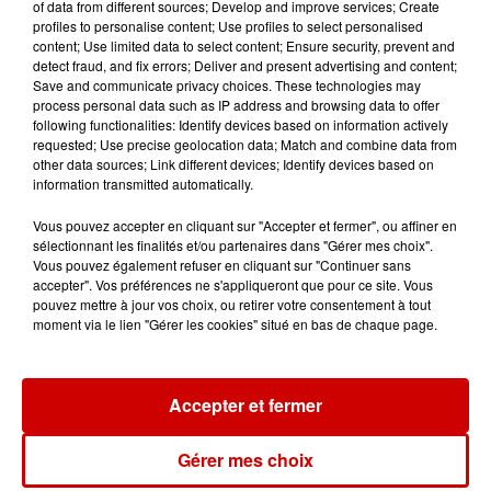
de la...
of data from different sources; Develop and improve services; Create
profiles to personalise content; Use profiles to select personalised
content; Use limited data to select content; Ensure security, prevent and
detect fraud, and fix errors; Deliver and present advertising and content;
Save and communicate privacy choices. These technologies may
Destination Vacances : inscrivez-
process personal data such as IP address and browsing data to offer
following functionalities: Identify devices based on information actively
vous !
requested; Use precise geolocation data; Match and combine data from
other data sources; Link different devices; Identify devices based on
information transmitted automatically.
Vous pouvez accepter en cliquant sur "Accepter et fermer", ou affiner en
sélectionnant les finalités et/ou partenaires dans "Gérer mes choix".
Vous pouvez également refuser en cliquant sur "Continuer sans
Podcasts
accepter". Vos préférences ne s'appliqueront que pour ce site. Vous
Voir plus
pouvez mettre à jour vos choix, ou retirer votre consentement à tout
moment via le lien "Gérer les cookies" situé en bas de chaque page.
Kelly Massol, figure
emblématique de
l'entrepreneuriat féminin
Accepter et fermer
Gérer mes choix