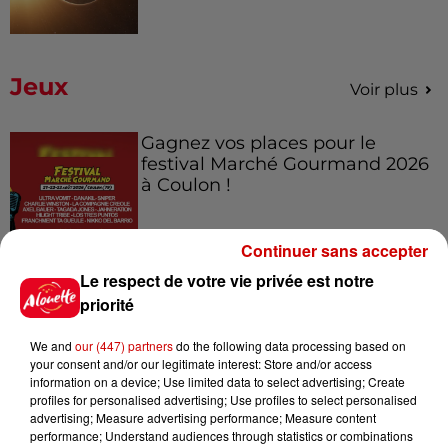
Jeux
Voir plus
Gagnez vos places pour le
festival Marché Gourmand 2026
à Coulon !
Continuer sans accepter
Le Duel - Gagnez vos entrées
Le respect de votre vie privée est notre
pour l'un des zoos de nos
priorité
régions !
We and
our (447) partners
do the following data processing based on
your consent and/or our legitimate interest: Store and/or access
information on a device; Use limited data to select advertising; Create
profiles for personalised advertising; Use profiles to select personalised
Destination Vacances - Gagnez
advertising; Measure advertising performance; Measure content
votre séjour en famille au cœur
performance; Understand audiences through statistics or combinations