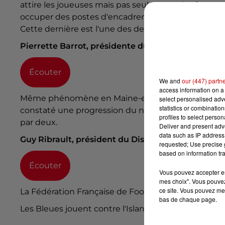
attire les joueuses mais pas seulement : les femmes
occuper des postes d'encadrement, explique Pierre
Cette dernière est l'une des deux seules femmes à p
Pierrette Barrot, présidente du District de Char
Écouter
We and
our (447) partn
access information on a 
Même phénomène en Maine-et-Loire, où Guy Ribraul
select personalised ad
statistics or combinatio
constaté une progression du nombre de licenciées 
profiles to select person
par deux.
Deliver and present adv
data such as IP address 
Guy Ribrault, président du District du Maine-et-L
requested; Use precise g
based on information tra
Écouter
Vous pouvez accepter en 
mes choix". Vous pouvez
ce site. Vous pouvez met
La Fédération Française de Football compte aujourd
bas de chaque page.
Les Bleues jouent contre l'Islande ce vendredi, à N