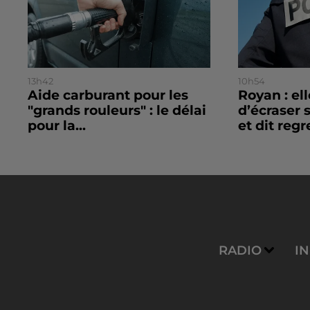
13h42
10h54
Aide carburant pour les
Royan : el
"grands rouleurs" : le délai
d’écraser 
pour la...
et dit regre
RADIO
I