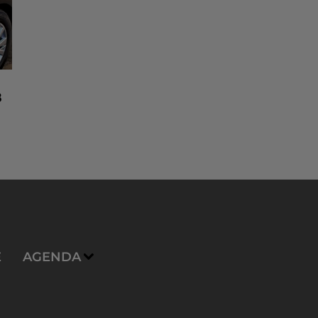
8
n
E
AGENDA