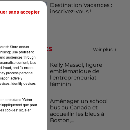
Destination Vacances :
.
inscrivez-vous !
uer sans accepter
Podcasts
erest: Store and/or
Voir plus
tising; Use profiles to
tand audiences through
personalise content; Use
ié
Kelly Massol, figure
 fraud, and fix errors;
emblématique de
 may process personal
l'entrepreneuriat
mation actively
féminin
vices; Identify devices
rtenaires dans "Gérer
Aménager un school
s'appliqueront que pour
bus au Canada et
les cookies" situé en
accueillir les bleus à
Boston,...