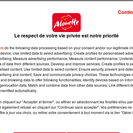
 sont plus nombreuses à s'intéresser à l'arbitrage ou à
tte Barrot, présidente du District de Charente-Maritime
Contin
résider un District de football en France.
ente-Maritime
Le respect de votre vie privée est notre priorité
ers
do the following data processing based on your consent and/or our legitimate int
device; Use limited data to select advertising; Create profiles for personalised adver
t, président du District de foot du département, a
vertising; Measure advertising performance; Measure content performance; Unders
ns of data from different sources; Develop and improve services; Create profiles to 
au cours des dernières années. Ce dernier a été multipl
alised content; Use limited data to select content; Ensure security, prevent and detect
ertising and content; Save and communicate privacy choices. These technologies
and browsing data to offer following functionalities: Identify devices based on infor
oire
eolocation data; Match and combine data from other data sources; Link different de
nsmitted automatically.
cliquant sur "Accepter et fermer", ou affiner en sélectionnant les finalités et/ou pa
 également refuser en cliquant sur "Continuer sans accepter". Vos préférences ne 
tre à jour vos choix, ou retirer votre consentement à tout moment via le lien "Gérer 
'hui près de 200 000 licenciées en France.
îmes, en amical.