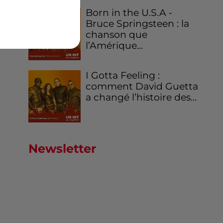
Born in the U.S.A -
Bruce Springsteen : la
chanson que
l’Amérique...
I Gotta Feeling :
comment David Guetta
a changé l’histoire des...
Newsletter