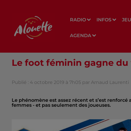
RADIO
INFOS
JE
AGENDA
Le foot féminin gagne du 
Publié : 4 octobre 2019 à 7h05 par Arnaud Laurenti
Le phénomène est assez récent et s’est renforcé a
femmes - et pas seulement des joueuses.