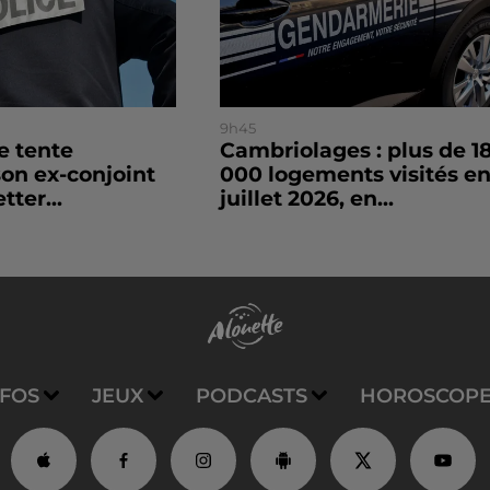
9h45
le tente
Cambriolages : plus de 1
son ex-conjoint
000 logements visités e
tter...
juillet 2026, en...
NFOS
JEUX
PODCASTS
HOROSCOP