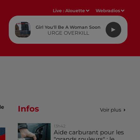
Live :
Alouette
Webradios
Girl You'll Be A Woman Soon
URGE OVERKILL
Infos
de
Voir plus
13h42
Aide carburant pour les
"grands rouleurs" : le