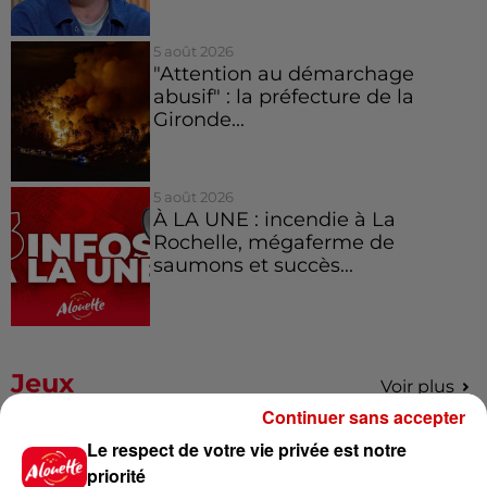
5 août 2026
"Attention au démarchage
abusif" : la préfecture de la
Gironde...
5 août 2026
À LA UNE : incendie à La
Rochelle, mégaferme de
saumons et succès...
Jeux
Voir plus
Continuer sans accepter
Gagnez vos places pour le
Le respect de votre vie privée est notre
Festival du Roi Arthur 2026 !
priorité