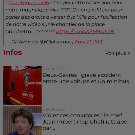
@Chateauroux36
et régler cette obsession pour
notre magnifique ville ????. On en profitera pour
parler des droits à verser à la Ville pour l’utilisation
de notre vidéo sur le chantier de la place
Gambetta... ????????
https://t.co/qXSM9j0DrB
— Gil Avérous (@GilAverous)
April 21, 2021
Infos
Voir plus
5 août 2026
Deux-Sèvres : grave accident
entre une voiture et un minibus
5 août 2026
Violences conjugales : le chef
Jean Imbert (Top Chef) rattrapé
par...