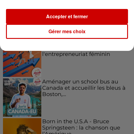
Accepter et fermer
Podcasts
Voir plus
Gérer mes choix
Kelly Massol, figure
emblématique de
l'entrepreneuriat féminin
Aménager un school bus au
Canada et accueillir les bleus à
Boston,...
Born in the U.S.A - Bruce
Springsteen : la chanson que
l’Amérique...