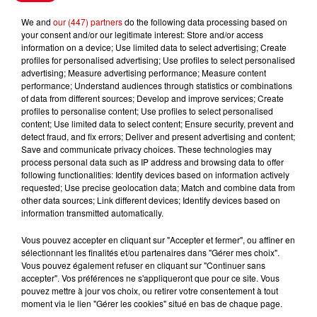
We and
our (447) partners
do the following data processing based on
your consent and/or our legitimate interest: Store and/or access
information on a device; Use limited data to select advertising; Create
profiles for personalised advertising; Use profiles to select personalised
Gagnez vos entrées pour le
advertising; Measure advertising performance; Measure content
Musée du Sport Automobile au
performance; Understand audiences through statistics or combinations
Mans !
of data from different sources; Develop and improve services; Create
profiles to personalise content; Use profiles to select personalised
content; Use limited data to select content; Ensure security, prevent and
detect fraud, and fix errors; Deliver and present advertising and content;
Save and communicate privacy choices. These technologies may
Alouette vous invite à
process personal data such as IP address and browsing data to offer
Futuroscope Xperiences !
following functionalities: Identify devices based on information actively
requested; Use precise geolocation data; Match and combine data from
other data sources; Link different devices; Identify devices based on
information transmitted automatically.
Vous pouvez accepter en cliquant sur "Accepter et fermer", ou affiner en
sélectionnant les finalités et/ou partenaires dans "Gérer mes choix".
Le Duel - Gagnez votre balade
Vous pouvez également refuser en cliquant sur "Continuer sans
en jet ski !
accepter". Vos préférences ne s'appliqueront que pour ce site. Vous
pouvez mettre à jour vos choix, ou retirer votre consentement à tout
moment via le lien "Gérer les cookies" situé en bas de chaque page.