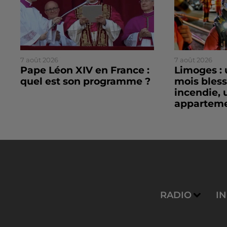
7 août 2026
7 août 2026
Pape Léon XIV en France :
Limoges : 
quel est son programme ?
mois bles
incendie, 
apparteme
RADIO
I