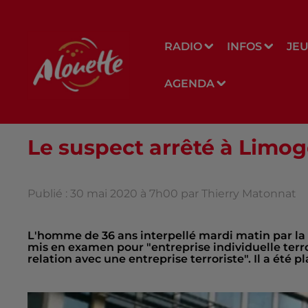
RADIO
INFOS
JE
AGENDA
Le suspect arrêté à Limog
Publié : 30 mai 2020 à 7h00 par Thierry Matonnat
L'homme de 36 ans interpellé mardi matin par la 
mis en examen pour "entreprise individuelle terrori
relation avec une entreprise terroriste". Il a été p