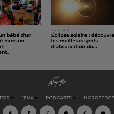
7 août 2026
un bébé d'un
Éclipse solaire : découvr
sé dans un
les meilleurs spots
un
d'observation du...
nt...
NFOS
JEUX
PODCASTS
HOROSCOP