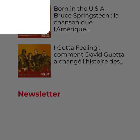
Born in the U.S.A -
Bruce Springsteen : la
chanson que
l’Amérique...
I Gotta Feeling :
comment David Guetta
a changé l’histoire des...
Newsletter