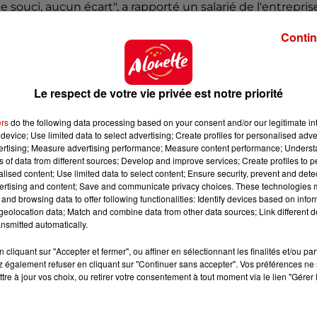
e souci, aucun écart", a rapporté un salarié de l'entrepris
Contin
et avait effectué des recherches sur des lieux de la
ardi à Limoges a été mis en examen vendredi par un ju
e lui sont
"entreprise individuelle terroriste" et "infracti
Le respect de votre vie privée est notre priorité
rise terroriste".
ers
do the following data processing based on your consent and/or our legitimate int
jaunes en 2018 et s'était fait remarquer pour avoir prof
device; Use limited data to select advertising; Create profiles for personalised adver
ux sociaux. En mai 2019, il a été condamné à quatre mois
vertising; Measure advertising performance; Measure content performance; Unders
e membres de l'association SOS Racisme Les potes 
ns of data from different sources; Develop and improve services; Create profiles to 
alised content; Use limited data to select content; Ensure security, prevent and detect
ppel à quatre mois de prison avec sursis, cette fois p
ertising and content; Save and communicate privacy choices. These technologies
and browsing data to offer following functionalities: Identify devices based on infor
eolocation data; Match and combine data from other data sources; Link different de
nsmitted automatically.
cliquant sur "Accepter et fermer", ou affiner en sélectionnant les finalités et/ou pa
 également refuser en cliquant sur "Continuer sans accepter". Vos préférences ne 
tre à jour vos choix, ou retirer votre consentement à tout moment via le lien "Gérer 