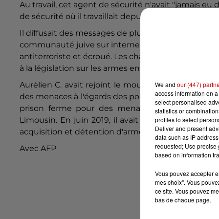
Au travail, cet agent de sécurité n'avait "jamais eu d
de sécurité où il travaillait depuis dix ans.
Il diffusait des messages de plus en plus virulents 
communauté juive sur internet : l'homme arrêté m
antiterroriste et écroué.
Les charges retenues contr
à la législation sur les armes en lien avec une entrep
We and
our (447) partn
Aurélien C. avait rejoint le mouvement des gilets 
access information on a 
des menaces à l'égards des policiers sur les résea
select personalised ad
prison ferme pour des menaces à l'encontre d
statistics or combinatio
profiles to select person
Limousin. En juin 2019, il avait été condamné en a
Deliver and present adv
acquisition et détention d'arme sans autorisation.
data such as IP address 
requested; Use precise g
Avec AFP
based on information tra
Vous pouvez accepter en 
mes choix". Vous pouvez
ce site. Vous pouvez met
bas de chaque page.