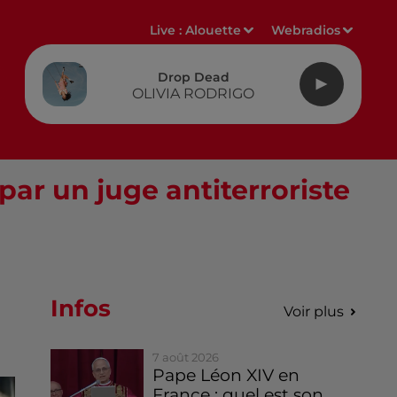
Live :
Alouette
Webradios
Drop Dead
OLIVIA RODRIGO
ar un juge antiterroriste
Infos
Voir plus
7 août 2026
Pape Léon XIV en
France : quel est son