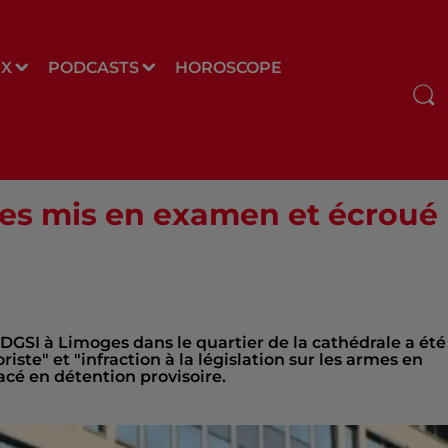
UX
PODCASTS
HOROSCOPE
es mis en examen et écroué p
DGSI à Limoges dans le quartier de la cathédrale a été
ste" et "infraction à la législation sur les armes en
lacé en détention provisoire.