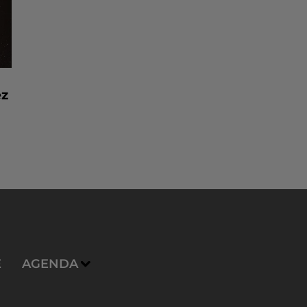
ez
E
AGENDA