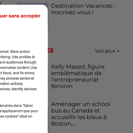
e
Destination Vacances :
inscrivez-vous !
uer sans accepter
ge
on
Podcasts
Voir plus
erest: Store and/or
éré
tising; Use profiles to
 de
tand audiences through
en
Kelly Massol, figure
personalise content; Use
emblématique de
 fraud, and fix errors;
our
 may process personal
l'entrepreneuriat
mation actively
féminin
vices; Identify devices
Aménager un school
rtenaires dans "Gérer
bus au Canada et
s'appliqueront que pour
les cookies" situé en
accueillir les bleus à
Boston,...