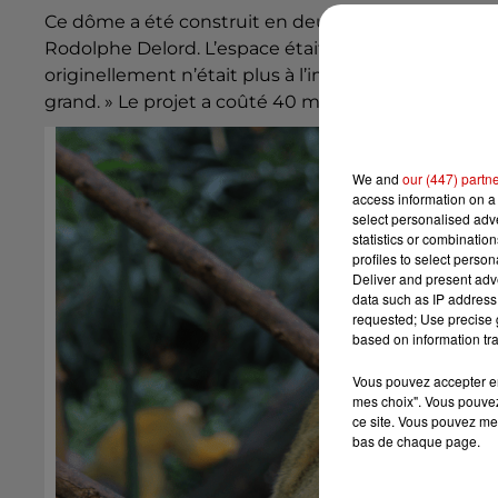
Ce dôme a été construit en deux ans.
« Depuis
199
Rodolphe
Delord
.
L’espace était pensé pour eux à l
originellement n’était plus à l’image du zoo de
Bea
grand.
» Le projet a coûté 40 millions d’euros.
We and
our (447) partn
access information on a 
select personalised ad
statistics or combinatio
profiles to select person
Deliver and present adv
data such as IP address 
requested; Use precise g
based on information tra
Vous pouvez accepter en 
mes choix". Vous pouvez
ce site. Vous pouvez met
bas de chaque page.