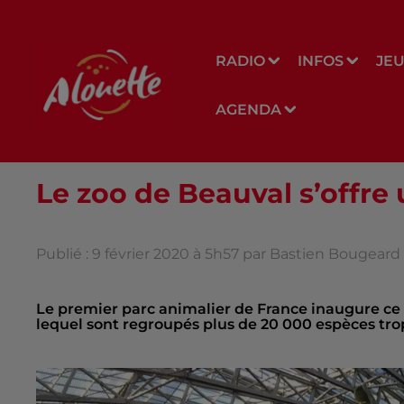
RADIO
INFOS
JE
AGENDA
Le zoo de Beauval s’offre
Publié : 9 février 2020 à 5h57 par Bastien Bougeard
Le premier parc animalier de France inaugure ce
lequel sont regroupés plus de 20 000 espèces tro