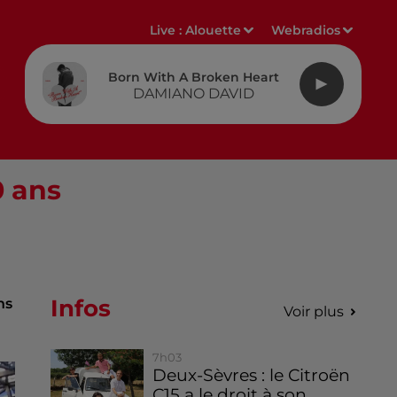
Live :
Alouette
Webradios
Born With A Broken Heart
DAMIANO DAVID
0 ans
Infos
ns
Voir plus
7h03
Deux-Sèvres : le Citroën
C15 a le droit à son