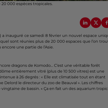
e 20 000 espèces tropicales.
)
a
inauguré ce samedi 8 février un nouvel espace uniq
uel sont réunies plus de 20 000 espaces que l’on trou
encore une partie de l’Asie.
ncore dragons de
Komodo
…
C’est une véritable forêt
dôme entièrement vitré
(plus de 10 500 vitres)
est une
intenue à 26 degrés :
« Elle est climatisée tout en étant
he
Delord
le directeur du zoo de
Beauval
».
Les chiffres
vingtaine de
bassin
.
« Ça en fait un des aquarium tropic