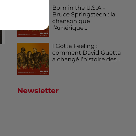
Born in the U.S.A -
Bruce Springsteen : la
chanson que
l’Amérique...
I Gotta Feeling :
comment David Guetta
a changé l’histoire des...
Newsletter