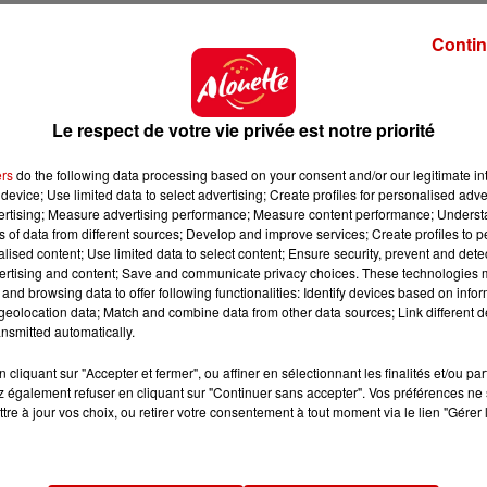
7, nous
accueillons des
lamantins, précise
Contin
a base.
Mais le bassin que nous avions construit
uval
.
Nous avons donc construit un espace cinq fois plus
Le respect de votre vie privée est notre priorité
ers
do the following data processing based on your consent and/or our legitimate int
device; Use limited data to select advertising; Create profiles for personalised adver
vertising; Measure advertising performance; Measure content performance; Unders
ns of data from different sources; Develop and improve services; Create profiles to 
alised content; Use limited data to select content; Ensure security, prevent and detect
ertising and content; Save and communicate privacy choices. These technologies
and browsing data to offer following functionalities: Identify devices based on infor
eolocation data; Match and combine data from other data sources; Link different de
nsmitted automatically.
cliquant sur "Accepter et fermer", ou affiner en sélectionnant les finalités et/ou pa
 également refuser en cliquant sur "Continuer sans accepter". Vos préférences ne 
tre à jour vos choix, ou retirer votre consentement à tout moment via le lien "Gérer 