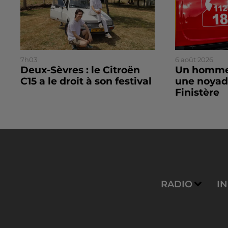
7h03
6 août 2026
Deux-Sèvres : le Citroën
Un homme
C15 a le droit à son festival
une noyad
Finistère
RADIO
I