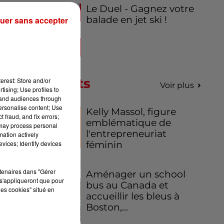
Le Duel - Gagnez votre
balade en jet ski !
uer sans accepter
Podcasts
erest: Store and/or
Voir plus
tising; Use profiles to
tand audiences through
personalise content; Use
Kelly Massol, figure
 fraud, and fix errors;
emblématique de
 may process personal
l'entrepreneuriat
mation actively
féminin
vices; Identify devices
rtenaires dans "Gérer
Aménager un school
s'appliqueront que pour
bus au Canada et
les cookies" situé en
accueillir les bleus à
Boston,...