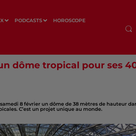
UX
PODCASTS
HOROSCOPE
 un dôme tropical pour ses 4
 samedi 8 février un dôme de 38 mètres de hauteur da
picales. C’est un projet unique au monde.