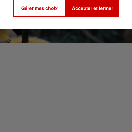
Gérer mes choix
Accepter et fermer