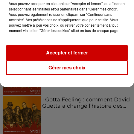
Vous pouvez accepter en cliquant sur "Accepter et fermer", ou affiner en
sélectionnant les finalités et/ou partenaires dans "Gérer mes choix".
Vous pouvez également refuser en cliquant sur "Continuer sans
Aménager un school bus au
accepter". Vos préférences ne s'appliqueront que pour ce site. Vous
pouvez mettre à jour vos choix, ou retirer votre consentement à tout
Canada et accueillir les bleus à
moment via le lien "Gérer les cookies" situé en bas de chaque page.
Boston,...
Accepter et fermer
Born in the U.S.A - Bruce
Springsteen : la chanson que
Gérer mes choix
l’Amérique...
I Gotta Feeling : comment David
Guetta a changé l’histoire des...