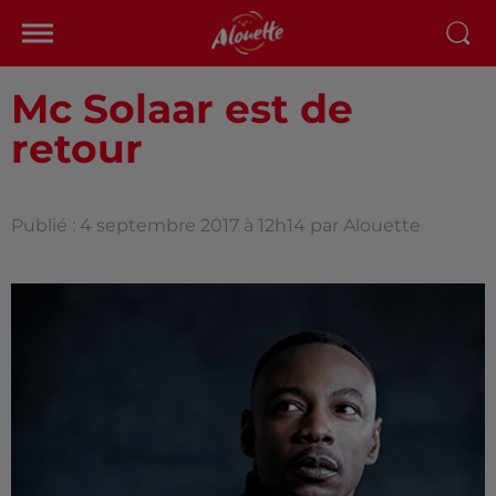
Mc Solaar est de
retour
Publié : 4 septembre 2017 à 12h14 par Alouette