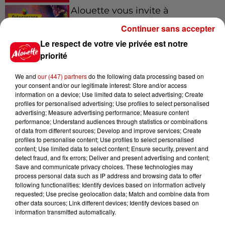
Alouette vous invite à
Futuroscope Xperiences !
Continuer sans accepter
Le respect de votre vie privée est notre
priorité
We and
our (447) partners
do the following data processing based on
Le Duel - Gagnez votre balade
your consent and/or our legitimate interest: Store and/or access
en jet ski !
information on a device; Use limited data to select advertising; Create
profiles for personalised advertising; Use profiles to select personalised
advertising; Measure advertising performance; Measure content
performance; Understand audiences through statistics or combinations
of data from different sources; Develop and improve services; Create
profiles to personalise content; Use profiles to select personalised
content; Use limited data to select content; Ensure security, prevent and
detect fraud, and fix errors; Deliver and present advertising and content;
Podcasts
Voir plus
Save and communicate privacy choices. These technologies may
process personal data such as IP address and browsing data to offer
following functionalities: Identify devices based on information actively
Kelly Massol, figure
requested; Use precise geolocation data; Match and combine data from
emblématique de
other data sources; Link different devices; Identify devices based on
l'entrepreneuriat féminin
information transmitted automatically.