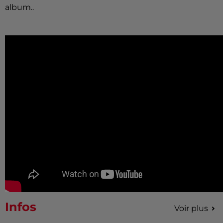
album..
Infos
Voir plus