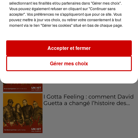
sélectionnant les finalités et/ou partenaires dans "Gérer mes choix".
Vous pouvez également refuser en cliquant sur "Continuer sans
accepter". Vos préférences ne s'appliqueront que pour ce site. Vous
Aménager un school bus au
pouvez mettre à jour vos choix, ou retirer votre consentement à tout
Canada et accueillir les bleus à
moment via le lien "Gérer les cookies" situé en bas de chaque page.
Boston,...
Accepter et fermer
Born in the U.S.A - Bruce
Springsteen : la chanson que
Gérer mes choix
l’Amérique...
I Gotta Feeling : comment David
Guetta a changé l’histoire des...