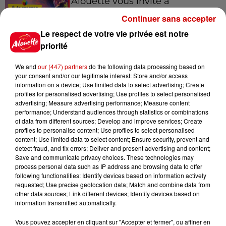
Alouette vous invite à
Futuroscope Xperiences !
Continuer sans accepter
Le respect de votre vie privée est notre
priorité
We and
our (447) partners
do the following data processing based on
Le Duel - Gagnez votre balade
your consent and/or our legitimate interest: Store and/or access
en jet ski !
information on a device; Use limited data to select advertising; Create
profiles for personalised advertising; Use profiles to select personalised
advertising; Measure advertising performance; Measure content
performance; Understand audiences through statistics or combinations
of data from different sources; Develop and improve services; Create
profiles to personalise content; Use profiles to select personalised
content; Use limited data to select content; Ensure security, prevent and
detect fraud, and fix errors; Deliver and present advertising and content;
Podcasts
Voir plus
Save and communicate privacy choices. These technologies may
process personal data such as IP address and browsing data to offer
following functionalities: Identify devices based on information actively
Kelly Massol, figure
requested; Use precise geolocation data; Match and combine data from
emblématique de
other data sources; Link different devices; Identify devices based on
information transmitted automatically.
l'entrepreneuriat féminin
Vous pouvez accepter en cliquant sur "Accepter et fermer", ou affiner en