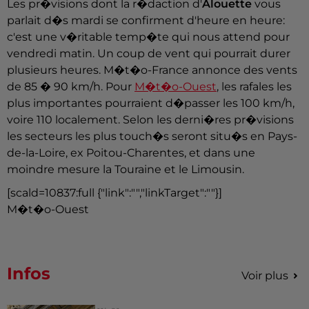
Les pr�visions dont la r�daction d'
Alouette
vous
parlait d�s mardi se confirment d'heure en heure:
c'est une v�ritable temp�te qui nous attend pour
vendredi matin. Un coup de vent qui pourrait durer
plusieurs heures. M�t�o-France annonce des vents
de 85 � 90 km/h. Pour
M�t�o-Ouest
, les rafales les
plus importantes pourraient d�passer les 100 km/h,
voire 110 localement. Selon les derni�res pr�visions
les secteurs les plus touch�s seront situ�s en Pays-
de-la-Loire, ex Poitou-Charentes, et dans une
moindre mesure la Touraine et le Limousin.
[scald=10837:full {"link":"","linkTarget":""}]
M�t�o-Ouest
Infos
Voir plus