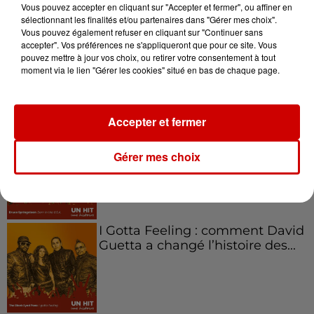
Vous pouvez accepter en cliquant sur "Accepter et fermer", ou affiner en
sélectionnant les finalités et/ou partenaires dans "Gérer mes choix".
Vous pouvez également refuser en cliquant sur "Continuer sans
Aménager un school bus au
accepter". Vos préférences ne s'appliqueront que pour ce site. Vous
Canada et accueillir les bleus à
pouvez mettre à jour vos choix, ou retirer votre consentement à tout
moment via le lien "Gérer les cookies" situé en bas de chaque page.
Boston,...
Accepter et fermer
Born in the U.S.A - Bruce
Springsteen : la chanson que
Gérer mes choix
l’Amérique...
I Gotta Feeling : comment David
Guetta a changé l’histoire des...