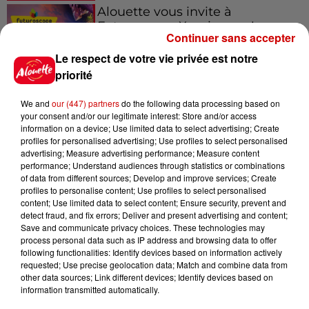
Alouette vous invite à
Futuroscope Xperiences !
Continuer sans accepter
Le respect de votre vie privée est notre
priorité
Le Duel - Gagnez votre balade
We and
our (447) partners
do the following data processing based on
your consent and/or our legitimate interest: Store and/or access
en jet ski !
information on a device; Use limited data to select advertising; Create
profiles for personalised advertising; Use profiles to select personalised
advertising; Measure advertising performance; Measure content
performance; Understand audiences through statistics or combinations
of data from different sources; Develop and improve services; Create
profiles to personalise content; Use profiles to select personalised
content; Use limited data to select content; Ensure security, prevent and
detect fraud, and fix errors; Deliver and present advertising and content;
Podcasts
Voir plus
Save and communicate privacy choices. These technologies may
process personal data such as IP address and browsing data to offer
following functionalities: Identify devices based on information actively
Kelly Massol, figure
requested; Use precise geolocation data; Match and combine data from
emblématique de
other data sources; Link different devices; Identify devices based on
l'entrepreneuriat féminin
information transmitted automatically.