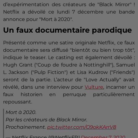
d’expérimentation des créateurs de "Black Mirror" !
Netflix a dévoilé ce lundi 7 décembre une bande
annonce pour "Mort à 2020".
Un faux documentaire parodique
Présenté comme une satire originale Netflix, ce faux
documentaire sera diffusé "bientôt ou bien trop tôt",
indique le teaser. Le casting est également dévoilé :
Hugh Grant ("Coup de foudre à Nottinghill"), Samuel
L. Jackson ("Pulp Fiction") et Lisa Kudrow ("Friends")
seront de la partie. L’acteur de "Love Actually" avait
révélé, dans une interview pour
Vulture
, incarner un
faux historien en perruque particulièrement
repoussant.
Mort à 2020.
Par les créateurs de Black Mirror.
Prochainement.
pic.twitter.com/O9okKArrV8
— Netflix France (@NetflixFR)
December 7, 2020