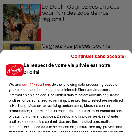
Le Duel - Gagnez vos entrées
pour l'un des zoos de nos
régions !
Gagnez vos places pour le
Festival du Roi Arthur 2026 !
Continuer sans accepter
Le respect de votre vie privée est notre
priorité
We and
our (447) partners
do the following data processing based on
Gagnez vos entrées pour le
your consent and/or our legitimate interest: Store and/or access
Musée du Sport Automobile au
information on a device; Use limited data to select advertising; Create
Mans !
profiles for personalised advertising; Use profiles to select personalised
advertising; Measure advertising performance; Measure content
performance; Understand audiences through statistics or combinations
of data from different sources; Develop and improve services; Create
profiles to personalise content; Use profiles to select personalised
Destination Vacances - Gagnez
content; Use limited data to select content; Ensure security, prevent and
votre séjour en famille au cœur
detect fraud, and fix errors; Deliver and present advertising and content;