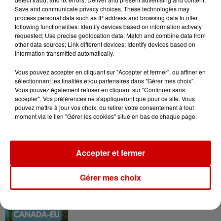
de la...
Save and communicate privacy choices. These technologies may
process personal data such as IP address and browsing data to offer
following functionalities: Identify devices based on information actively
requested; Use precise geolocation data; Match and combine data from
other data sources; Link different devices; Identify devices based on
information transmitted automatically.
Podcasts
Vous pouvez accepter en cliquant sur "Accepter et fermer", ou affiner en
Voir plus
sélectionnant les finalités et/ou partenaires dans "Gérer mes choix".
Vous pouvez également refuser en cliquant sur "Continuer sans
Kelly Massol, figure
accepter". Vos préférences ne s'appliqueront que pour ce site. Vous
pouvez mettre à jour vos choix, ou retirer votre consentement à tout
emblématique de
moment via le lien "Gérer les cookies" situé en bas de chaque page.
l'entrepreneuriat féminin
Accepter et fermer
Aménager un school bus au
Canada et accueillir les bleus à
Gérer mes choix
Boston,...