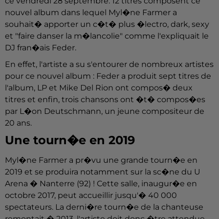
ce vendredi 28 septembre. 12 titres composent ce
nouvel album dans lequel Myl�ne Farmer a
souhait� apporter un c�t� plus �lectro, dark, sexy
et "faire danser la m�lancolie" comme l'expliquait le
DJ fran�ais Feder.
En effet, l'artiste a su s'entourer de nombreux artistes
pour ce nouvel album : Feder a produit sept titres de
l'album, LP et Mike Del Rion ont compos� deux
titres et enfin, trois chansons ont �t� compos�es
par L�on Deutschmann, un jeune compositeur de
20 ans.
Une tourn�e en 2019
Myl�ne Farmer a pr�vu une grande tourn�e en
2019 et se produira notamment sur la sc�ne du U
Arena � Nanterre (92) ! Cette salle, inaugur�e en
octobre 2017, peut accueillir jusqu'� 40 000
spectateurs. La derni�re tourn�e de la chanteuse
remontait � 2013, l'artiste doit donc �tre attendue