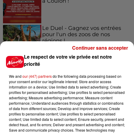
à Coulon !
Le Duel - Gagnez vos entrées
pour l'un des zoos de nos
régions !
Continuer sans accepter
Le respect de votre vie privée est notre
priorité
Destination Vacances - Gagnez
votre séjour en famille au cœur
We and
our (447) partners
do the following data processing based on
de la...
your consent and/or our legitimate interest: Store and/or access
information on a device; Use limited data to select advertising; Create
profiles for personalised advertising; Use profiles to select personalised
advertising; Measure advertising performance; Measure content
performance; Understand audiences through statistics or combinations
Destination Vacances : inscrivez-
of data from different sources; Develop and improve services; Create
vous !
profiles to personalise content; Use profiles to select personalised
content; Use limited data to select content; Ensure security, prevent and
detect fraud, and fix errors; Deliver and present advertising and content;
Save and communicate privacy choices. These technologies may