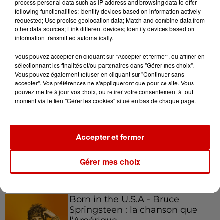
process personal data such as IP address and browsing data to offer
following functionalities: Identify devices based on information actively
requested; Use precise geolocation data; Match and combine data from
other data sources; Link different devices; Identify devices based on
information transmitted automatically.
Podcasts
Voir plus
Vous pouvez accepter en cliquant sur "Accepter et fermer", ou affiner en
sélectionnant les finalités et/ou partenaires dans "Gérer mes choix".
Kelly Massol, figure
Vous pouvez également refuser en cliquant sur "Continuer sans
emblématique de
accepter". Vos préférences ne s'appliqueront que pour ce site. Vous
l'entrepreneuriat féminin
pouvez mettre à jour vos choix, ou retirer votre consentement à tout
moment via le lien "Gérer les cookies" situé en bas de chaque page.
Aménager un school bus au
Accepter et fermer
Canada et accueillir les bleus à
Boston,...
Gérer mes choix
Born in the U.S.A - Bruce
Springsteen : la chanson que
l’Amérique...