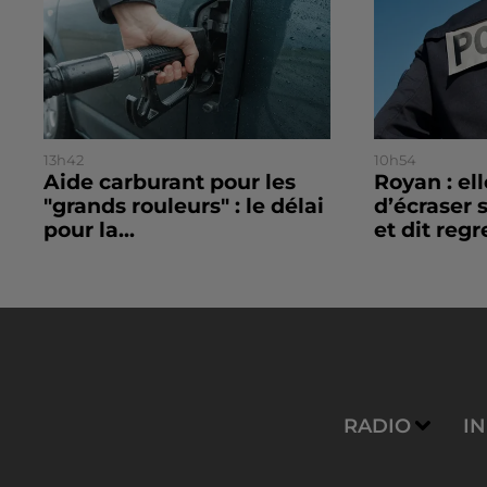
13h42
10h54
Aide carburant pour les
Royan : el
"grands rouleurs" : le délai
d’écraser 
pour la...
et dit regre
RADIO
I