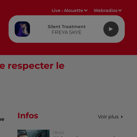
Live :
Alouette
Webradios
Silent Treatment
FREYA SKYE
e respecter le
Infos
Voir plus
ne
13h42