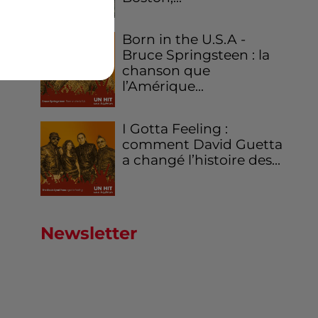
Born in the U.S.A -
Bruce Springsteen : la
chanson que
l’Amérique...
I Gotta Feeling :
comment David Guetta
a changé l’histoire des...
Newsletter