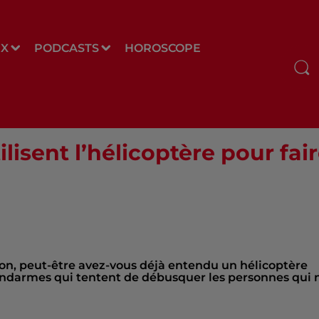
UX
PODCASTS
HOROSCOPE
lisent l’hélicoptère pour fair
on, peut-être avez-vous déjà entendu un hélicoptère
es gendarmes qui tentent de débusquer les personnes qui 