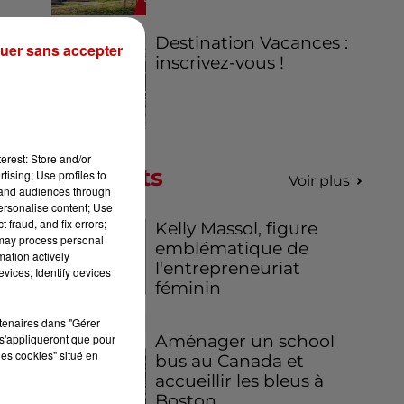
Destination Vacances :
uer sans accepter
inscrivez-vous !
erest: Store and/or
Podcasts
tising; Use profiles to
Voir plus
tand audiences through
personalise content; Use
 fraud, and fix errors;
Kelly Massol, figure
 may process personal
emblématique de
mation actively
l'entrepreneuriat
vices; Identify devices
féminin
rtenaires dans "Gérer
s'appliqueront que pour
Aménager un school
les cookies" situé en
bus au Canada et
accueillir les bleus à
Boston,...