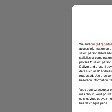
We and
our (447) partn
access information on a 
select personalised ad
statistics or combinatio
profiles to select person
Deliver and present adv
data such as IP address 
requested; Use precise g
based on information tra
Vous pouvez accepter en 
mes choix". Vous pouvez
ce site. Vous pouvez met
bas de chaque page.