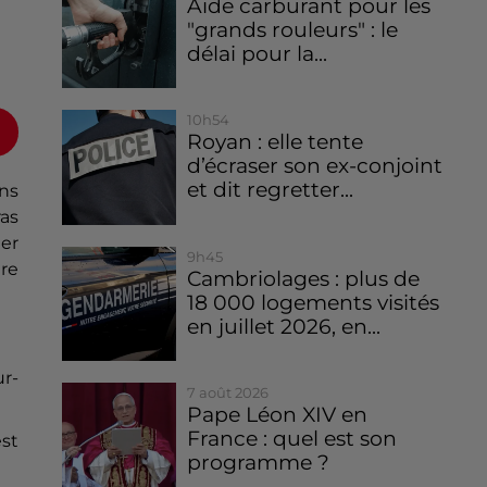
Aide carburant pour les
"grands rouleurs" : le
délai pour la...
10h54
Royan : elle tente
d’écraser son ex-conjoint
et dit regretter...
ns
ras
ter
9h45
tre
Cambriolages : plus de
18 000 logements visités
en juillet 2026, en...
ur-
7 août 2026
Pape Léon XIV en
France : quel est son
st
programme ?