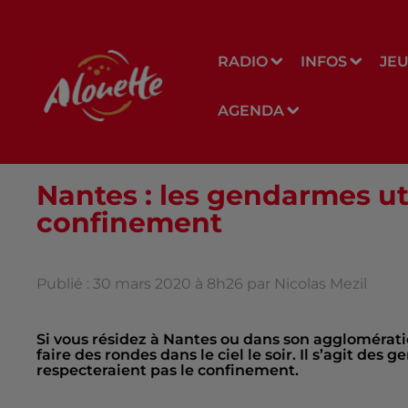
RADIO
INFOS
JE
AGENDA
Nantes : les gendarmes uti
confinement
Publié : 30 mars 2020 à 8h26 par Nicolas Mezil
Si vous résidez à Nantes ou dans son agglomérati
faire des rondes dans le ciel le soir. Il s’agit d
respecteraient pas le confinement.