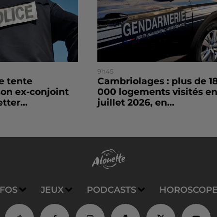
9h45
le tente
Cambriolages : plus de 1
son ex-conjoint
000 logements visités e
tter...
juillet 2026, en...
NFOS
JEUX
PODCASTS
HOROSCOP