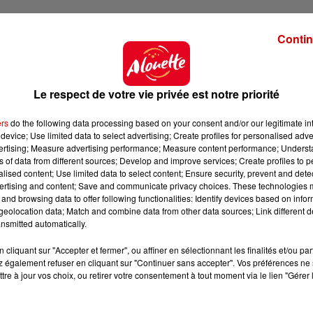
Contin
Le respect de votre vie privée est notre priorité
ers
do the following data processing based on your consent and/or our legitimate int
device; Use limited data to select advertising; Create profiles for personalised adver
vertising; Measure advertising performance; Measure content performance; Unders
ns of data from different sources; Develop and improve services; Create profiles to 
alised content; Use limited data to select content; Ensure security, prevent and detect
ertising and content; Save and communicate privacy choices. These technologies
and browsing data to offer following functionalities: Identify devices based on infor
eolocation data; Match and combine data from other data sources; Link different de
nsmitted automatically.
cliquant sur "Accepter et fermer", ou affiner en sélectionnant les finalités et/ou pa
 également refuser en cliquant sur "Continuer sans accepter". Vos préférences ne 
tre à jour vos choix, ou retirer votre consentement à tout moment via le lien "Gérer 