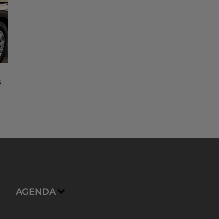
8
n
E
AGENDA