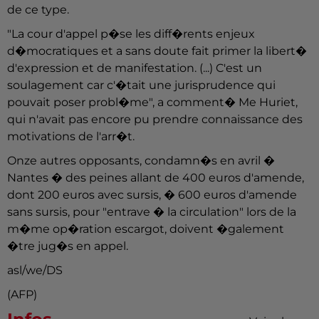
de ce type.
"La cour d'appel p�se les diff�rents enjeux
d�mocratiques et a sans doute fait primer la libert�
d'expression et de manifestation. (...) C'est un
soulagement car c'�tait une jurisprudence qui
pouvait poser probl�me", a comment� Me Huriet,
qui n'avait pas encore pu prendre connaissance des
motivations de l'arr�t.
Onze autres opposants, condamn�s en avril �
Nantes � des peines allant de 400 euros d'amende,
dont 200 euros avec sursis, � 600 euros d'amende
sans sursis, pour "entrave � la circulation" lors de la
m�me op�ration escargot, doivent �galement
�tre jug�s en appel.
asl/we/DS
(AFP)