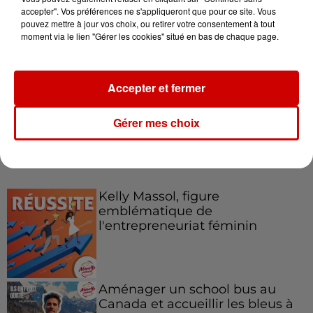
accepter". Vos préférences ne s'appliqueront que pour ce site. Vous
pouvez mettre à jour vos choix, ou retirer votre consentement à tout
moment via le lien "Gérer les cookies" situé en bas de chaque page.
Destination Vacances : inscrivez-
vous !
Accepter et fermer
Gérer mes choix
Podcasts
Voir plus
Kelly Massol, figure
emblématique de
l'entrepreneuriat féminin
Aménager un school bus au
Canada et accueillir les bleus à