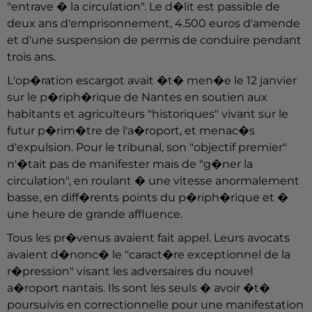
"entrave � la circulation". Le d�lit est passible de
deux ans d'emprisonnement, 4.500 euros d'amende
et d'une suspension de permis de conduire pendant
trois ans.
L'op�ration escargot avait �t� men�e le 12 janvier
sur le p�riph�rique de Nantes en soutien aux
habitants et agriculteurs "historiques" vivant sur le
futur p�rim�tre de l'a�roport, et menac�s
d'expulsion. Pour le tribunal, son "objectif premier"
n'�tait pas de manifester mais de "g�ner la
circulation", en roulant � une vitesse anormalement
basse, en diff�rents points du p�riph�rique et �
une heure de grande affluence.
Tous les pr�venus avaient fait appel. Leurs avocats
avaient d�nonc� le "caract�re exceptionnel de la
r�pression" visant les adversaires du nouvel
a�roport nantais. Ils sont les seuls � avoir �t�
poursuivis en correctionnelle pour une manifestation