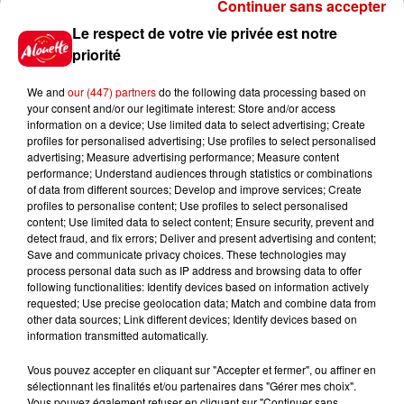
Continuer sans accepter
7 août 2026
À LA UNE : professeur
Le respect de votre vie privée est notre
condamné, repreneurs pour
priorité
Duralex et la...
We and
our (447) partners
do the following data processing based on
your consent and/or our legitimate interest: Store and/or access
information on a device; Use limited data to select advertising; Create
profiles for personalised advertising; Use profiles to select personalised
Jeux
advertising; Measure advertising performance; Measure content
Voir plus
performance; Understand audiences through statistics or combinations
of data from different sources; Develop and improve services; Create
profiles to personalise content; Use profiles to select personalised
Le Duel - Gagnez vos entrées
content; Use limited data to select content; Ensure security, prevent and
pour l'un des zoos de nos
detect fraud, and fix errors; Deliver and present advertising and content;
régions !
Save and communicate privacy choices. These technologies may
process personal data such as IP address and browsing data to offer
following functionalities: Identify devices based on information actively
requested; Use precise geolocation data; Match and combine data from
other data sources; Link different devices; Identify devices based on
Destination Vacances - Gagnez
information transmitted automatically.
votre séjour en famille au cœur
de la...
Vous pouvez accepter en cliquant sur "Accepter et fermer", ou affiner en
sélectionnant les finalités et/ou partenaires dans "Gérer mes choix".
Vous pouvez également refuser en cliquant sur "Continuer sans