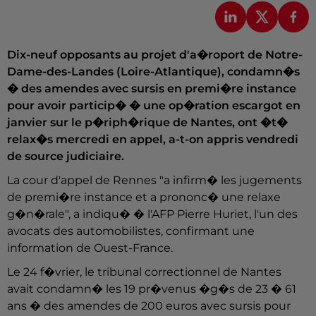
Dix-neuf opposants au projet d'a�roport de Notre-
Dame-des-Landes (Loire-Atlantique), condamn�s
� des amendes avec sursis en premi�re instance
pour avoir particip� � une op�ration escargot en
janvier sur le p�riph�rique de Nantes, ont �t�
relax�s mercredi en appel, a-t-on appris vendredi
de source judiciaire.
La cour d'appel de Rennes "a infirm� les jugements
de premi�re instance et a prononc� une relaxe
g�n�rale", a indiqu� � l'AFP Pierre Huriet, l'un des
avocats des automobilistes, confirmant une
information de Ouest-France.
Le 24 f�vrier, le tribunal correctionnel de Nantes
avait condamn� les 19 pr�venus �g�s de 23 � 61
ans � des amendes de 200 euros avec sursis pour