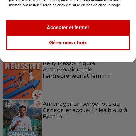
en jet ski !
moment via le lien "Gérer les cookies" situé en bas de chaque page.
Accepter et fermer
Gérer mes choix
Podcasts
Voir plus
Kelly Massol, figure
emblématique de
l'entrepreneuriat féminin
Aménager un school bus au
Canada et accueillir les bleus à
Boston,...