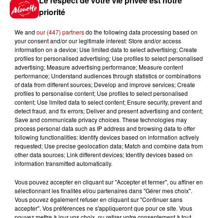
Le respect de votre vie privée est notre
priorité
Gagnez vos places pour le
Festival du Roi Arthur 2026 !
We and
our (447) partners
do the following data processing based on
your consent and/or our legitimate interest: Store and/or access
information on a device; Use limited data to select advertising; Create
profiles for personalised advertising; Use profiles to select personalised
advertising; Measure advertising performance; Measure content
performance; Understand audiences through statistics or combinations
Gagnez vos entrées pour le
of data from different sources; Develop and improve services; Create
Musée du Sport Automobile au
profiles to personalise content; Use profiles to select personalised
Mans !
content; Use limited data to select content; Ensure security, prevent and
detect fraud, and fix errors; Deliver and present advertising and content;
Save and communicate privacy choices. These technologies may
process personal data such as IP address and browsing data to offer
following functionalities: Identify devices based on information actively
Alouette vous invite à
requested; Use precise geolocation data; Match and combine data from
Futuroscope Xperiences !
other data sources; Link different devices; Identify devices based on
information transmitted automatically.
Vous pouvez accepter en cliquant sur "Accepter et fermer", ou affiner en
sélectionnant les finalités et/ou partenaires dans "Gérer mes choix".
Vous pouvez également refuser en cliquant sur "Continuer sans
accepter". Vos préférences ne s'appliqueront que pour ce site. Vous
Le Duel - Gagnez votre balade
pouvez mettre à jour vos choix, ou retirer votre consentement à tout