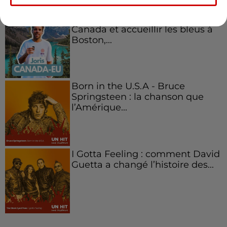
Aménager un school bus au
Canada et accueillir les bleus à
Boston,...
Born in the U.S.A - Bruce
Springsteen : la chanson que
l’Amérique...
I Gotta Feeling : comment David
Guetta a changé l’histoire des...