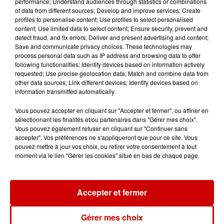
performance; Understand audiences through statistics or combinations
Futuroscope Xperiences !
of data from different sources; Develop and improve services; Create
profiles to personalise content; Use profiles to select personalised
content; Use limited data to select content; Ensure security, prevent and
detect fraud, and fix errors; Deliver and present advertising and content;
Save and communicate privacy choices. These technologies may
process personal data such as IP address and browsing data to offer
Le Duel - Gagnez votre balade
following functionalities: Identify devices based on information actively
en jet ski !
requested; Use precise geolocation data; Match and combine data from
other data sources; Link different devices; Identify devices based on
information transmitted automatically.
Vous pouvez accepter en cliquant sur "Accepter et fermer", ou affiner en
sélectionnant les finalités et/ou partenaires dans "Gérer mes choix".
Vous pouvez également refuser en cliquant sur "Continuer sans
accepter". Vos préférences ne s'appliqueront que pour ce site. Vous
Podcasts
pouvez mettre à jour vos choix, ou retirer votre consentement à tout
Voir plus
moment via le lien "Gérer les cookies" situé en bas de chaque page.
Kelly Massol, figure
emblématique de
Accepter et fermer
l'entrepreneuriat féminin
Gérer mes choix