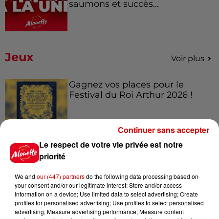
saumons et succès...
Jeux
Voir plus
Gagnez vos places pour le
Festival du Roi Arthur 2026 !
Continuer sans accepter
Le respect de votre vie privée est notre
Gagnez vos entrées pour le
priorité
Musée du Sport Automobile au
Mans !
We and
our (447) partners
do the following data processing based on
your consent and/or our legitimate interest: Store and/or access
information on a device; Use limited data to select advertising; Create
profiles for personalised advertising; Use profiles to select personalised
advertising; Measure advertising performance; Measure content
Alouette vous invite à